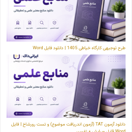
طرح توجیهی کارگاه خیاطی 1405 | دانلود فایل Word
دانلود آزمون TAT (آزمون اندریافت موضوع) و تست رورشاخ | فایل
Word قابل ویرایش + تفسیر