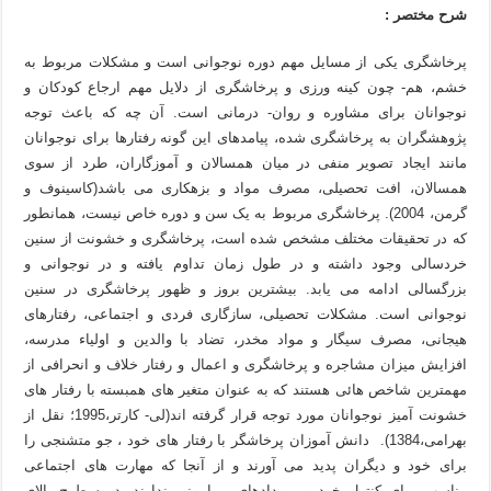
شرح مختصر :
پرخاشگری یکی از مسایل مهم دوره نوجوانی است و مشکلات مربوط به
خشم، هم- چون کینه ورزی و پرخاشگری از دلایل مهم ارجاع کودکان و
نوجوانان برای مشاوره و روان- درمانی است. آن چه که باعث توجه
پژوهشگران به پرخاشگری شده، پیامدهای این گونه رفتارها برای نوجوانان
مانند ایجاد تصویر منفی در میان همسالان و آموزگاران، طرد از سوی
همسالان، افت تحصیلی، مصرف مواد و بزهکاری می باشد(کاسینوف و
گرمن، 2004). پرخاشگری مربوط به یک سن و دوره خاص نیست، همانطور
که در تحقیقات مختلف مشخص شده است، پرخاشگری و خشونت از سنین
خردسالی وجود داشته و در طول زمان تداوم یافته و در نوجوانی و
بزرگسالی ادامه می یابد. بیشترین بروز و ظهور پرخاشگری در سنین
نوجوانی است. مشکلات تحصیلی، سازگاری فردی و اجتماعی، رفتارهای
هیجانی، مصرف سیگار و مواد مخدر، تضاد با والدین و اولیاء مدرسه،
افزایش میزان مشاجره و پرخاشگری و اعمال و رفتار خلاف و انحرافی از
مهمترین شاخص هائی هستند که به عنوان متغیر های همبسته با رفتار های
خشونت آمیز نوجوانان مورد توجه قرار گرفته اند(لی- کارتر،1995؛ نقل از
بهرامی،1384). دانش آموزان پرخاشگر با رفتار های خود ، جو متشنجی را
برای خود و دیگران پدید می آورند و از آنجا که مهارت های اجتماعی
مناسب برای کنترل خود و رویدادهای پیرامونی ندارند، در سطوح بالای