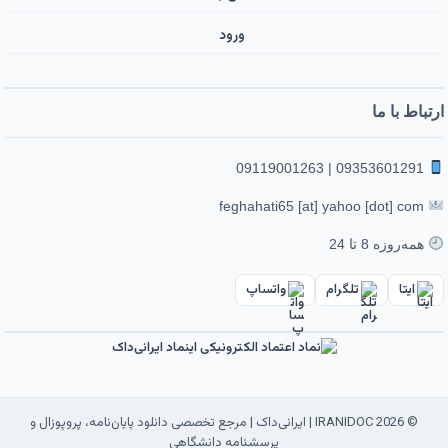
ورود ‌
ارتباط با ما
09353601291 | 09119001263
feghahati65 [at] yahoo [dot] com
همه‌روزه 8 تا 24
ایتا
تلگرام
واتساپ
© 2026 IRANIDOC | ایرانی‌داک | مرجع تخصصی دانلود پایان‌نامه، پروپوزال و
پرسشنامه دانشگاهی