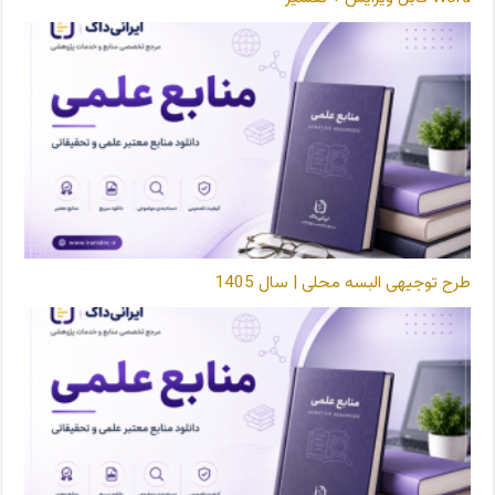
طرح توجیهی البسه محلی | سال 1405