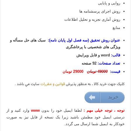
روایی و پایایی
روش اجرای پرسشنامه ها
روش آماری تجزیه و تحلیل اطلاعات
منابع
عنوان روش تحقیق (سه فصل اول پایان نامه):
سبک های حل مسأله و
ویژگی های شخصیتی با پرخاشگری
قالب:
word و قابل ویرایش
تعداد صفحات:
92 صفحه
قیمت:
49000 تومان
29000 تومان
کليک جهت خريد کالا ، به منظور پذيرش
قوانين و مقررات
سايت مي باشد .
خريد
29000 تومان
توجه ، توجه خیلی مهم :
لطفا ایمیل خود را بدون
www
وارد کنید و از
درستی ایمیل خود مطمئن باشید زیرا یک نسخه از فایل نیز به صورت
خودکار به ایمیل شما ارسال می گردد.