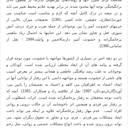
برانگیختگی توجه آنها محدود شده، در برابر تهدید علایم محیط تغییر می یابد
و در نتیجه در درک کامل آنچه که لازم و مناسب است شکست می
خورند(عطاری، حقیقی، خانه کشی ،1381). تحقیقات میزان بالایی از
جرمهای خشونت آمیز را بین نوجوانان از جمله ضرب و جرح، دزدی، آتش
سوزی، قتل و تجاوز نشان می دهد. این جنایتها به احتمال زیاد ماهیتی
پرخاشگرانه و خشونت آمیز دارند)لاچمن و وایلند،1994 ؛ نقل از
سامانی،1386).
در دو دهه اخیر در بسیاری از کشورها مواجهه با خشونت مورد توجه قرار
گرفته و پیامد های آن از ابعاد مختلف ارزیابی شده است. کودکان و
نوجوانان به علت رشد نیافتگی عاطفی و هیجانی بیشتر در معرض آسیب
های ناشی از خشونت هستند و مواجهه دائمی با این رفتار از توانایی آنها در
ایجاد اعتماد به اطرافیان می کاهد و اعتماد به نفسشان را پایین می-
آورد(گاربارینو،دلارد 1997؛ نقل از علاقبند راد و همکاران ،1382). آنچه که
باعث توجه محققان به رفتار پرخاشگرانه شده است، اثرات نامطلوب آن
بر رفتار بین فردی و همچنین اثر ناخوشایند آن بر حالات درونی و روانی
افراد است . عدم مهار رفتار پرخاشگرانه علاوه بر اینکه می تواند باعث
ایجاد مشکلات بین فردی ، جرم، بزه و تجاوز به حقوق دیگران شود، می
تواند درون ریزی شده و باعث انواع مشکلات جسمی و روانی، مثل زخم