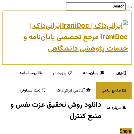
ایرانی‌داک |
IraniDoc مرجع تخصصی پایان‌نامه و
خدمات پژوهشی دانشگاهی
🎓 پایان‌نامه
📋 پروپوزال
📝 پرسشنامه
خانه
📖 منابع علمی
🎓 آکادمی ایرانی‌داک
🛒 ثبت سفارش
دانلود روش تحقیق عزت نفس و
👤 درباره ما
منبع كنترل
Share