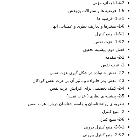
1-4-2-اهداف جزيي
1-5- فرضيه ها و سئوالات پژوهش
1-5-1- فرضيه ها
1-6- متغیرها و تعاریف نظری و عملیاتی آنها
1-6-1- منبع کنترل
1-6-2- عزت نفس
فصل دوم
: پيشينه تحقيق
2-1- مقدمه
1- عزت نفس
2-2- نقش خانواده در شکل گیری عزت نفس
2-3- نقش پدر خانواده و تاثیر آن بر عزت نفس کودکان
2-4- کمک تخصصی برای افزایش عزت نفس
2-5- پیشینه ی نظری ( عزت نفس)
نظریه ی روانشناسان و جامعه شناسان درباره عزت نفس
2- منبع كنترل
2-6- منبع کنترل
2-6-1- منبع کنترل درونی
2-6-2- منبع کنترل بیرونی