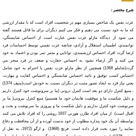
شرح مختصر :
عزت نفس یک شاخص بسیاری مهم در شخصیت افراد است که با مقدار ارزشی
که ما به خود نسبت می دهیم و فکر می کنیم دیگران برای ما قائل هستند گفته
می شود از ديدگاه مازلو عزت نفس عبارت است از احساس شايستگي،
توانمندي، اطمينان استقلال و آزادي، چنانچه عزت نفسي توسط احساسات فرد
ارضا گردد افراد احساس ارزشمندي، توانايي و مثمر ثمر بودن و اعتماد به خود
مي كنند و اگر ارضاء نشود به احساس حقارت و ضعف در فرد منجر مي
گردد(شاملو 1368) همچنين از نظر مازلو عزت نفس يا احترام به خود شامل
احساس كسب توفيق و تائيد احساس شايستگي و احساس كفايت و مهارت،
يعني نياز فرد به ايجاد تصور مثبت در ديگران نسبت به خودش است(سيف 1374)
، منبع کنترل دارای دو بعد است کنترل درونی (ما بر سرونوشت خود کنترل داریم
و دلیل شکست ما و موفقیت هایمان خود ما هستیم) منبع کنترل بیرونی( ما بر
سرنوشت خود کنترل نداریم و دلیل شکست ما و پیروزی ما سرنوشت و بخت و
اقبال است). از میان افراد طارن هورنی 1937 روشی را که افراد تلاش می کنند
بواسطه آن یک خود پنداره مطلوب از خود بدست آورده و از آن محافظت و دفاع
نمایند را مورد بحث قرار داده است. فرنچ (1968) و ارگو (1972، به نقل از