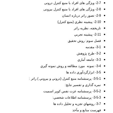
2-7- ویژگی های افراد با منبع کنترل درونی
2-8- ویژگی های افراد با منبع کنترل بیرونی
2-9- تصور راتر درباره انسان
2-10- پيشينه نظري (منبع كنترل)
تاریخچه، نظریه راتر
2-11- پيشينه تجربي
فصل سوم
: روش تحقيق
3-1- مقدمه
3-2- طرح پژوهش
3-3- جامعه آماري
3-4- نمونه مورد مطالعه و روش نمونه گيري
3-5- ابزارگردآوري داده ها
3-5-1- پرسشنامه منبع كنترل (دروني و بيروني ) راتر :
نمره گذاري و تفسير نتايج:
3-5-2- پرسشنامه عزت نفس كوپر اسميت
3-5-3- پرسشنامه اطلاعات شخصي:
3-7- روشهاي تجزيه و تحليل داده ها
فهرست منابع و مآخذ