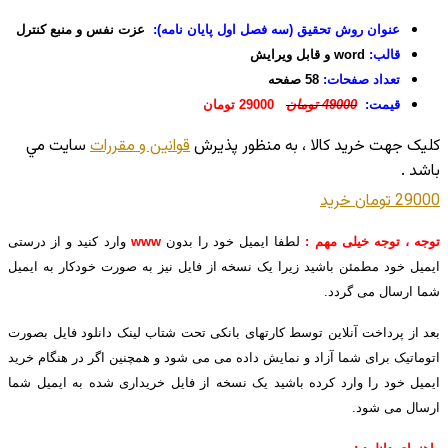
عنوان روش تحقیق (سه فصل اول پایان نامه):
عزت نفس و منبع كنترل
قالب:
word و قابل ویرایش
تعداد صفحات:
58 صفحه
قیمت:
49000 تومان
29000 تومان
کليک جهت خريد کالا ، به منظور پذيرش
قوانين و مقررات
سايت مي
باشد .
29000 تومان
خريد
توجه ، توجه خیلی مهم :
لطفا ایمیل خود را بدون
www
وارد کنید و از درستی
ایمیل خود مطمئن باشید زیرا یک نسخه از فایل نیز به صورت خودکار به ایمیل
شما ارسال می گردد.
بعد از پرداخت آنلاین توسط کارتهای بانکی تحت شتاب لینک دانلود فایل بصورت
اتوماتیک برای شما آزاد و نمایش داده می می شود و همچنین اگر در هنگام خرید
ایمیل خود را وارد کرده باشید یک نسخه از فایل خریداری شده به ایمیل شما
ارسال می شود.