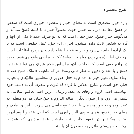
شرح مختصر :
واژه خیار، مصدری است به معنای اختیار و مقصود اختیاری است که شخص
در فسخ معامله دارد، به همین جهت معمولاً همراه با کلمه فسخ می‌آید و
می‌گویند خیار فسخ. خیار حقی است که به دو طرف عقد یا یکی از آنها و
گاه به شخص ثالث داده می­شود. اجرای این حق، عمل حقوقی است که با
یک اراده انجام می‌شود و نیاز به قصد انشاء دارد و در زمره ایقاعات است
برخلاف اقاله (برهم زدن معامله با توافق) که با تراضی واقع می‌شود. خیار،
در واقع حقی است که صاحب آن، براساس حکم شرع، می تواند عقد را
فسخ و یا چندان دقیق به نظر نمی رسد؛ چراکه ماهیت « ملک فسخ عقد »
ابقاء نماید؛ تعبیر خیار به اقدام به جعل حق برای متعاملین «البیّعان بالخیار»
خیار، حق است و شارع مقدّس با کرده که ثبوت و سقوط آن به دست خود
آنهاست. اصل لزوم و وفای به عقد، زیربنایی ترین اصل تعالیم اسلامی به
شمار می رود و از سوي دیگر، أصالة اللزوم و حقّ خیار، هر دو متعلّق به
عقد بوده و به طور همزمان با انشاء بیع حاصل می شوند. بنابراین، ملاک و
مبنای خیار فسخ، همان نیروی التزام آوری است که اصل عقد و لزوم آن را
ایجاب می­کند و در عقود جایزه نیز، طرفین عقد، مادامی که عقد پا
برجاست، بایستی ملتزم به مضمون آن باشند.