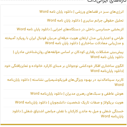
تازه‌های ایرانی‌داک
انرژی‌های سبز در فضاهای ورزشی | دانلود پایان نامه Word
تحلیل حقوقی جرائم سایبری | دانلود پایان نامه Word
اثربخشی حسابرسی داخلی در دستگاه‌های اجرایی | دانلود پایان نامه Word
طراحی و اعتباریابی مدل ارتقای هویت حرفه‌ای مربیان فوتبال ایران با رویکرد آمیخته
و مدل‌یابی معادلات ساختاری | دانلود پایان نامه Word
پیش‌بینی مشکلات رفتاری کودکان بر اساس مؤلفه‌های روان‌شناختی مادران |
دانلود پایان نامه Word
الگوی ساختاری افکار خودکشی نوجوانان بر مبنای کارکرد خانواده و تمایزیافتگی خود
|دانلود پایان‌نامه Word
کاربرد سینامالدئید در بهبود ویژگی‌های فیزیکوشیمیایی نشاسته | دانلود پایان‌نامه
Word
هوش عاطفی و سبک‌های رهبری مدیران | دانلود پایان‌نامه Word
هویت بریکولاژ و صفات تاریک شخصیت دانشجویان | دانلود پایان‌نامه Word
خستگی شغلی و میل به ماندن کارکنان با نقش میانجی اشتیاق شغلی | دانلود
پایان‌نامه Word