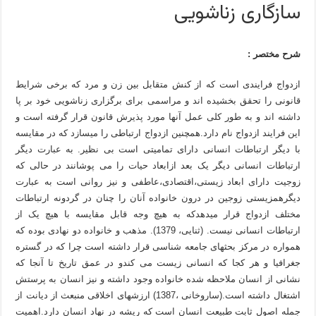
سازگاری زناشویی
شرح مختصر :
ازدواج فرایندی است که از کنش متقابل بین زن و مرد که برخی شرایط
قانونی را تحقق بخشیده اند و مراسمی برای برگزاری زناشویی خود بر پا
داشته اند و به طور کلی عمل آنها مورد پذیرش قانون قرار گرفته است و
این فرایند ازدواج نام دارد.همچنین ازدواج ارتباطی را میسازد که در مقایسه
با دیگر ارتباطات انسانی دارای تمامیتی است بی نظیر. به عبارت دیگر
ارتباطات انسانی دیگر یک بعد ازابعاد حیات را می پوشانند در حالی که
زوجیت دارای ابعاد زیستی،اقتصادی،عاطفی و نیز روانی است به عبارت
دیگرهمزیستی زوجین در درون خانواده آنان را چنان در گردونه ارتباطات
مختلف ازدواج قرار میدهدکه به هیچ وجه قابل مقایسه با هیچ یک از
ارتباطات انسانی نیست. (ثنایی، 1379). مذهب و خانواده دو نهادی بوده که
همواره در مرکز بحثهای جامعه شناسی قرار داشته است چرا که در گستره
جغرافیا و هر کجا که انسانی زیست می کندو در عمق تاریخ تا آنجا که
نشانی از انسان ملاحظه شده خانواده وجود داشته و نیز انسان به پرستش
اشتغال داشته است.(ساروخانی ،1387) ارزشهای اخلاقی منبعث از دیانت از
جمله اصول ثابت طبیعت انسان است که ریشه در نهاد انسان دارد.اهمیت