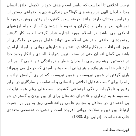
تربیت اخلاقی تا آنجاست که پیامبر اسلام هدف خود را تکمیل اخلاق انسان
میداند.ادیان الهی در زمینه های گوناگون زندگی فردی و اجتماعی دستورات
و فرامین مختلف دارند. مانند طریقه سخن گفتن، راه رفتن، روش برخورد با
دوستان، پدر و مادر و دیگران و نحوه با دشمنان که از جمله ارزشهای
اخلاقی می باشد در اسلام مورد اشاره قرار گرفته اند.به کار گرفتن
رهنمودهای اخلاقی و تربیتی اسلام می تواند عامل مهمی در جلوگیری از
بروز انحرافات، بزهکاریها،کاهش تنشهاو فشارهای روانی و ایجاد آرامش
باشد.بی گمان انسان حتی در سخت ترین شرایط الحادی و انکار وجود خدا
در نخستین برهه رویارویی با بحران خطر و درماندگی تنها نامی که بر لب
دارد نام خدا به هر واژه و هر زبانی است وتنها امیدی که در دل می پروراند
یاری گرفتن از همین نیروست و همین نیروست که در وی آرامش نهاده و
راه را برای کسب فضایل اخلاقی و انسانی و استقامت و سازگاری در برابر
وقایع و ناملایمات زندگی اجتماعی گشوده است.علی رغم همه تبلیغات
مسموم علیه دینداری و تلاشهای دشمنان برای از بین بردن و گسترش جو
بی اعتمادی در محافل و مجامع علمی روانشناسی روز به روز بر اهمیت
ارتباط بین دین و سلامت روانی افزوده است و نشریات تخصصی متعددی
چاپ شده است. (نوابی نژاد،1380)
فهرست مطالب