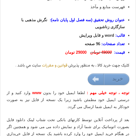
فهرست منابع و مآخذ
عنوان روش تحقیق (سه فصل اول پایان نامه):
نگرش مذهبی با
سازگاری زناشویی
قالب:
word و قابل ویرایش
تعداد صفحات:
96 صفحه
قیمت:
49000 تومان
29000 تومان
کليک جهت خريد کالا ، به منظور پذيرش
قوانين و مقررات
سايت مي باشد .
خريد
29000 تومان
توجه ، توجه خیلی مهم :
لطفا ایمیل خود را بدون
www
وارد کنید و از
درستی ایمیل خود مطمئن باشید زیرا یک نسخه از فایل نیز به صورت
خودکار به ایمیل شما ارسال می گردد.
بعد از پرداخت آنلاین توسط کارتهای بانکی تحت شتاب لینک دانلود فایل
بصورت اتوماتیک برای شما آزاد و نمایش داده می می شود و همچنین اگر
در هنگام خرید ایمیل خود را وارد کرده باشید یک نسخه از فایل خریداری