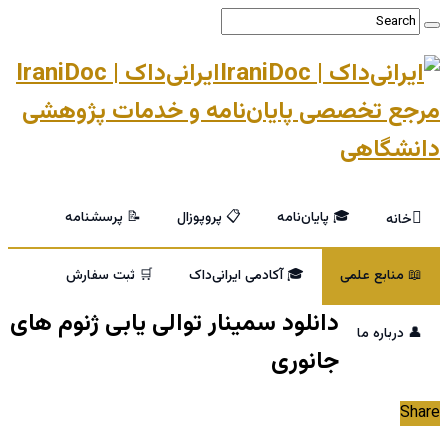
ایرانی‌داک | IraniDoc
مرجع تخصصی پایان‌نامه و خدمات پژوهشی
دانشگاهی
🎓 پایان‌نامه
📋 پروپوزال
📝 پرسشنامه
خانه
📖 منابع علمی
🎓 آکادمی ایرانی‌داک
🛒 ثبت سفارش
دانلود سمینار توالی یابی ژنوم های
👤 درباره ما
جانوری
Share