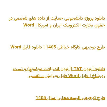
دانلود پروژه دانشجویی حمایت از داده های شخصی در
حقوق تجارت الکترونیک ایران و آمریکا | Word
طرح توجیهی کارگاه خیاطی 1405 | دانلود فایل Word
دانلود آزمون TAT (آزمون اندریافت موضوع) و تست
رورشاخ | فایل Word قابل ویرایش + تفسیر
طرح توجیهی البسه محلی | سال 1405