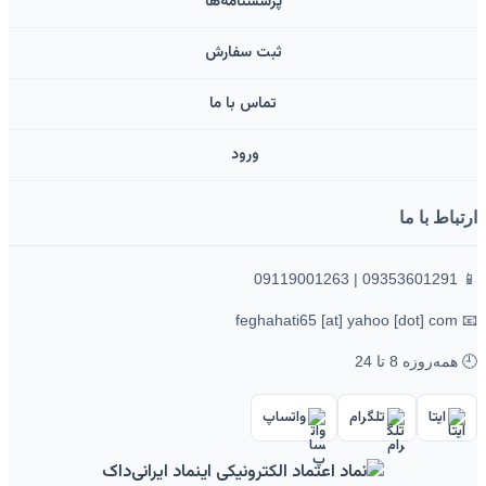
پرسشنامه‌ها
ثبت سفارش
تماس با ما
ورود ‌
ارتباط با ما
📱 09353601291 | 09119001263
📧 feghahati65 [at] yahoo [dot] com
🕘 همه‌روزه 8 تا 24
ایتا
تلگرام
واتساپ