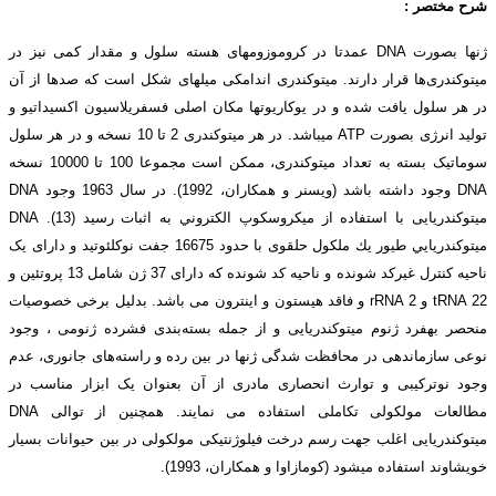
شرح مختصر :
ژنها بصورت DNA عمدتا در کروموزوم­های هسته سلول و مقدار کمی نیز در
میتوکندری‌ها قرار دارند. میتوکندری اندامکی میلهای شکل است که صدها از آن
در هر سلول یافت شده و در یوکاریوتها مکان اصلی فسفریلاسیون اکسیداتیو و
تولید انرژی بصورت ATP می­باشد. در هر میتوکندری 2 تا 10 نسخه و در هر سلول
سوماتیک بسته به تعداد میتوکندری، ممکن است مجموعا 100 تا 10000 نسخه
DNA وجود داشته باشد (ویسنر و همکاران، 1992). در سال 1963 وجود DNA
ميتوكندريایی با استفاده از ميكروسكوپ الكتروني به اثبات رسید (13). DNA
ميتوكندريايي طیور يك ملكول حلقوی با حدود 16675 جفت نوكلئوتيد و دارای یک
ناحیه کنترل غیرکد شونده و ناحیه کد شونده که دارای 37 ژن شامل 13 پروتئين و
22 tRNA و 2 rRNA و فاقد هیستون و اينترون می باشد. بدلیل برخی خصوصیات
منحصر به­فرد ژنوم میتوکندریایی و از جمله بسته‌بندی فشرده ژنومی ، وجود
نوعی سازماندهی در محافظت شدگی ژنها در بین رده و راسته‌های جانوری، عدم
وجود نوترکیبی و توارث انحصاری مادری از آن بعنوان یک ابزار مناسب در
مطالعات مولکولی تکاملی استفاده می نمایند. همچنین از توالی DNA
میتوکندریایی اغلب جهت رسم درخت فیلوژنتیکی مولکولی در بین حیوانات بسیار
خویشاوند استفاده می­شود (کومازاوا و همکاران، 1993).