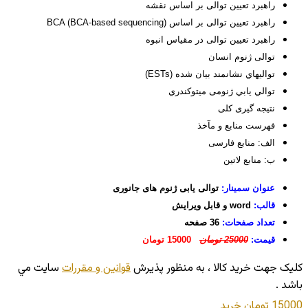
راهبرد تعیین توالی بر اساس نقشه
راهبرد تعیین توالی بر اساس BCA (BCA-based sequencing)
راهبرد تعیین توالی در مقیاس انبوه
توالی ژنوم انسان
توالي­هاي نشانمند بيان شده (ESTs)
توالي­ يابي ژنومی ميتوكندري
نتیجه ­گیری کلی
فهرست منابع و مآخذ
الف: منابع فارسی
ب: منابع لاتین
عنوان سمینار:
توالی یابی ژنوم های جانوری
قالب:
word و قابل ویرایش
تعداد صفحات:
36 صفحه
قیمت:
25000 تومان
15000 تومان
کليک جهت خريد کالا ، به منظور پذيرش
قوانين و مقررات
سايت مي
باشد .
15000 تومان
خريد