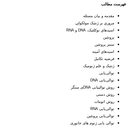
فهرست مطالب
مقدمه و بیان مسئله
مروري بر ژنتيک مولکولي
اسيدهاي نوکلئيک، DNA و RNA
پروتئين
سنتز پروتئين
اسيدهاي آمينه
فرضیه تکامل
ژنتیک و علم ژنومیک
توالی‌یابی
توالی‌یابی DNA
روش توالی­یابی DNAی سنگر
روش دستی
روش اتومات
توالی‌یابی RNA
توالی‌یابی پروتئین
توالی یابی ژنوم­ های جانوری