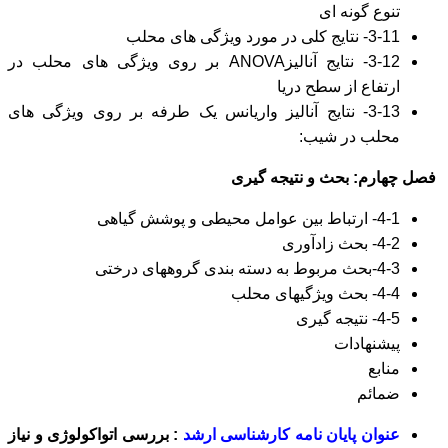
تنوع گونه ای
3-11- نتايج کلی در مورد ويژگی های محلب
3-12- نتايج آنالیزANOVA بر روی ويژگی های محلب در
ارتفاع از سطح دریا
3-13- نتایج آنالیز واریانس یک طرفه بر روی ويژگی های
محلب در شیب:
فصل چهارم: بحث و نتیجه­ گیری
4-1- ارتباط بین عوامل محیطی و پوشش گیاهی
4-2- بحث زادآوری
4-3-بحث مربوط به دسته بندی گروههای درختی
4-4- بحث ویژگیهای محلب
4-5- نتیجه گیری
پیشنهادات
منابع
ضمائم
عنوان پایان نامه کارشناسی ارشد
: بررسی اتواکولوژی و نیاز