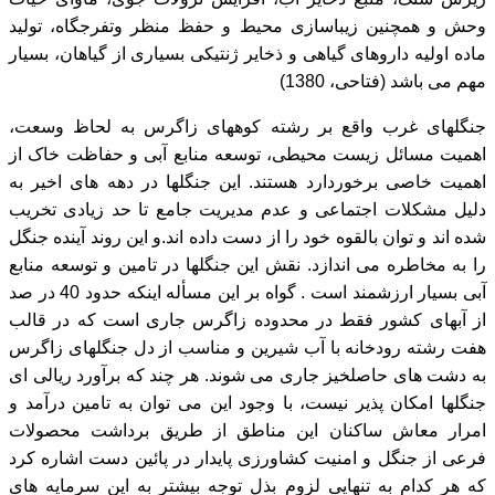
وحش و همچنین زیباسازی محیط و حفظ منظر وتفرجگاه، تولید
ماده اولیه داروهای گیاهی و ذخایر ژنتیکی بسیاری از گیاهان، بسیار
مهم می باشد (فتاحی، 1380)
جنگلهای غرب واقع بر رشته کوههای زاگرس به لحاظ وسعت،
اهمیت مسائل زیست محیطی، توسعه منابع آبی و حفاظت خاک از
اهمیت خاصی برخوردارد هستند. این جنگلها در دهه های اخیر به
دلیل مشکلات اجتماعی و عدم مدیریت جامع تا حد زیادی تخریب
شده اند و توان بالقوه خود را از دست داده اند.و این روند آینده جنگل
را به مخاطره می اندازد. نقش این جنگلها در تامین و توسعه منابع
آبی بسیار ارزشمند است . گواه بر این مسأله اینکه حدود 40 در صد
از آبهای کشور فقط در محدوده زاگرس جاری است که در قالب
هفت رشته رودخانه با آب شیرین و مناسب از دل جنگلهای زاگرس
به دشت های حاصلخیز جاری می شوند. هر چند که برآورد ریالی ای
جنگلها امکان پذیر نیست، با وجود این می توان به تامین درآمد و
امرار معاش ساکنان این مناطق از طریق برداشت محصولات
فرعی از جنگل و امنیت کشاورزی پایدار در پائین دست اشاره کرد
که هر کدام به تنهایی لزوم بذل توجه بیشتر به این سرمایه های