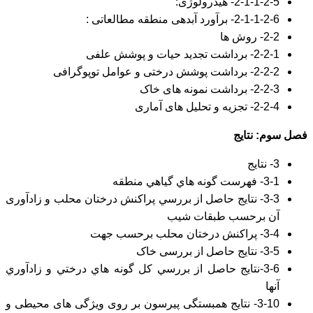
2-1-1-2-5- هیدرولوژی:
2-1-1-2-6- برآورد آبدهی منطقه مطالعاتی :
2-2- روش ها
2-2-1- برداشت تجدید حیات و پوشش علفی
2-2-2- برداشت پوشش درختی و عوامل توپوگرافی
2-2-3- برداشت نمونه های خاک
2-2-4- تجزیه و تحلیل های آماری
فصل سوم: نتایج
3- نتايج
3-1- فهرست گونه هاي گياهي منطقه
3-3- نتايج حاصل از بررسي پراکنش درختان محلب و زادآوری
آن برحسب طبقات شیب
3-4- پراکنش درختان محلب برحسب جهت
3-5- نتایج حاصل از بررسی خاک
3-6-نتايج حاصل از بررسي کل گونه هاي درختي و زادآوري
آنها
3-10- نتايج همبستگی پيرسون بر روی ويژگی های محيطی و