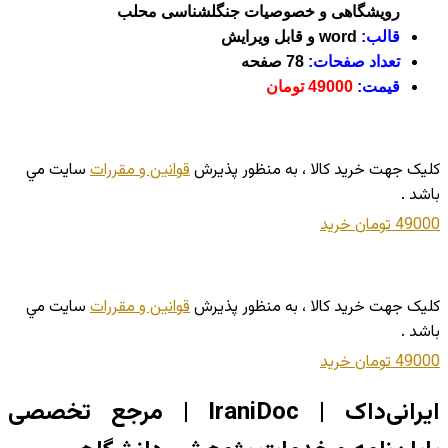
رویشگاهی و خصوصیات جنگل­شناسی محلب
قالب:
word و قابل ویرایش
تعداد صفحات:
78 صفحه
قیمت:
49000 تومان
کليک جهت خريد کالا ، به منظور پذيرش
قوانين و مقررات
سايت مي
باشد .
49000 تومان
خريد
کليک جهت خريد کالا ، به منظور پذيرش
قوانين و مقررات
سايت مي
باشد .
49000 تومان
خريد
ایرانی‌داک | IraniDoc | مرجع تخصصی