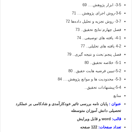
3-5- ابزار پژوهش…. 69
3-6-روش اجرای پژوهش…. 71
3-7- روش تجزیه و تحلیل داده‌ها 72
فصل چهارم:نتایج تحقیق.. 73
4-1- یافته های توصیفی.. 74
4-2 یافته های تحلیلی.. 77
فصل پنجم:بحث و نتیجه گیری.. 79
5-1- خلاصه تحقیق.. 80
5-2-تبیین فرضیه هایت حقیق.. 80
5-3- محدودیت ها و موانع پژوهش…. 84
5-4-پیشنهادات تحقیق..
منابع
عنوان :
پایان نامه بررسی تاثیر خودکارآمدی و شادکامی بر عملکرد
تحصیلی دانش آموزان متوسطه
قالب:
word و قابل ویرایش
تعداد صفحات:
122 صفحه