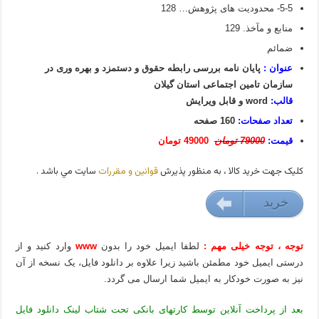
5-5- محدودیت­ های پژوهش… 128
منابع و مآخذ. 129
ضمائم
عنوان :
پایان نامه بررسی رابطه حقوق و دستمزد و بهره وری در
سازمان تامین اجتماعی استان گیلان
قالب:
word و قابل ویرایش
تعداد صفحات:
160 صفحه
قیمت:
79000 تومان
49000 تومان
کليک جهت خريد کالا ، به منظور پذيرش
قوانين و مقررات
سايت مي باشد .
خريد
49000 تومان
توجه ، توجه خیلی مهم :
لطفا ایمیل خود را بدون
www
وارد کنید و از
درستی ایمیل خود مطمئن باشید زیرا علاوه بر دانلود فایل، یک نسخه از آن
نیز به صورت خودکار به ایمیل شما ارسال می گردد.
بعد از پرداخت آنلاین توسط کارتهای بانکی تحت شتاب لینک دانلود فایل