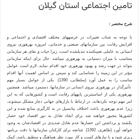
تامین اجتماعی استان گیلان
شرح مختصر :
با توجه به شتاب تغییرات در عرصه­های مختلف اقتصادی و اجتماعی و
افزایش رقابت بین سازمان­های صنعتی و خدماتی، امروزه بهره­وری نیروی
انسانی به عاملی تعیین­کننده تبدیل­شده است، زیرا حیات و بقای هر سازمانی
متناسب با میزان دستیابی به بهره­وری می­باشد. حال برای اینکه سازمانی
بتواند در جهت رشد و بهبود بهره­وری خود اقدام نماید، لازم است عوامل
مؤثر در این زمینه را شناسایی کند و سپس بر اساس اهمیت آن­ها اقدام
مناسب را به عمل آورد (سلطانی، 1390). یکی از عوامل بسیار مهم
تأثیرگذار در بهره­وری نیروی انسانی در سازمان­ها، دستمزد می­باشد. همچنین
بهره­وری یکی از اساسی­ترین پایه­های رقابت است و کشورهایی که به این
امر مهم توجه نکرده­اند، در ارتباط با بازارهای جهانی دچار مشکل می­شوند،
زیرا عدم بهره­وری باعث اختلاف پتانسیل در به کارگیری منابع شده و این
کشورها مجبور خواهند شد برای ایجاد تعادل به دور اقتصاد خود حصار
بکشند و برداشتن این حصارها عدم تعادل شدیدی در اقتصادشان به وجود
خواهد آورد (طاهری، 1392). چنانچه برای کارکنان سازمان­ها با دقت برنامه­
ریزی شود و با نیازهای کسب و کار مورد نظر هماهنگ و منطبق باشد، کمک