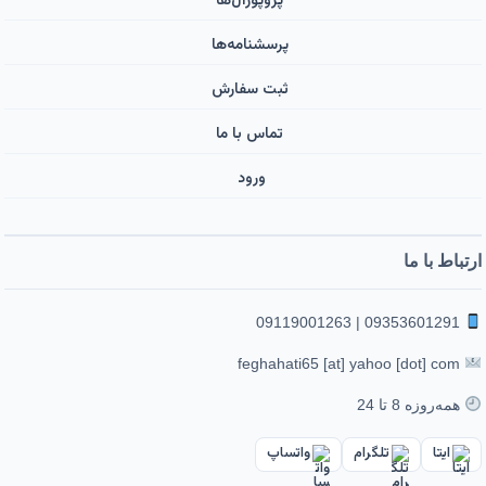
پروپوزال‌ها
پرسشنامه‌ها
ثبت سفارش
تماس با ما
ورود ‌
ارتباط با ما
09353601291 | 09119001263
feghahati65 [at] yahoo [dot] com
همه‌روزه 8 تا 24
ایتا
تلگرام
واتساپ