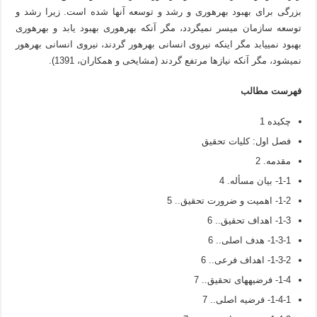
بزرگی برای بهبود بهره­وری و رشد و توسعه آن­ها شده است. زیرا رشد و
توسعه سازمان میسر نمی­گردد، مگر آنکه بهره­وری بهبود یابد و بهره­وری
بهبود نمی­یابد مگر اینکه نیروی انسانی بهره­ور گردند، نیروی انسانی بهره­ور
نمی­شود، مگر آنکه نیازها مرتفع گردند (مشایخی و همکاران، 1391).
فهرست مطالب
چکیده 1
فصل اول: کليات تحقيق
مقدمه. 2
1-1- بیان مسأله. 4
1-2- اهمیت و ضرورت تحقیق.. 5
1-3- اهداف تحقیق.. 6
1-3-1- هدف اصلی.. 6
1-3-2- اهداف فرعی.. 6
1-4- فرضیه­های تحقیق.. 7
1-4-1- فرضیه اصلی.. 7