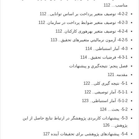
مناسب… 112
4-2-2- توصیف متغیر پرداخت بر اساس توانایی.. 112
4-2-3- توصیف متغیر ضوابط پرداخت در سازمان. 112
4-2-4- توصیف متغیر بهره­وری کارکنان. 112
4-2-5- آزمون نرماليتي متغییرهای تحقیق.. 113
4-3- آمار استنباطی.. 114
4-3-1- فرضیات تحقیق.. 114
فصل پنجم: نتيجه‌گيري و پيشنهادات
مقدمه. 121
5-1- نتیجه­ گیری کلی.. 122
5-1-1- آمار توصیفی.. 122
5-1-2- آمار استنباطی.. 123
5-2- بحث… 124
5-3- پیشنهادات کاربردی پژوهشگر در ارتباط نتایج حاصل از این
پژوهش… 126
5-4- پیشنهادهای پژوهشی برای تحقیقات آینده 127