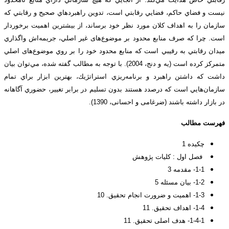
نیست و فضاي حاكم، فضايي رقابتي است، تدوين راهبرد‌هاي صحيح و رقابتي كه
سازمان را به اهداف كلان مورد نظر خود برساند، از بيشترين اهميت برخوردار
است. چرا كه صرف منابع محدود بر موضوع‌های غير اصلي، جريمه‌اش واگذاري
ميدان رقابتي به رقيبي است كه منابع محدود خود را بر روي موضوع‌های اصلي
متمركز كرده است (یه و دنج، 2004). با توجه به مطالب گفته شده، مي‌توان بيان
داشت كه داشتن راهبرد و برنامه‌ريزي استراتژيك، بهترين ابزار براي تمام
سازمان‌هايي است كه درصدد هستند بدون تسليم در برابر تغيير، حضوري آگاهانه
در بازار داشته باشند (ضرغامی و احسانی، 1390).
فهرست مطالب
چکیده 1
فصل اول : کلیات پژوهش
1-1- مقدمه 3
1-2- بیان مسئله 5
1-3- اهمیت و ضرورت انجام تحقیق. 10
1-4- اهداف تحقیق. 11
1-4-1- هدف اصلی تحقیق. 11