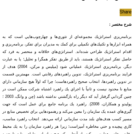
Share
شرح مختصر :
برنامه‌ريزي استراتژيك مجموعه‌اي از تئوري‌ها و چهارچوب‌هايي است كه به
همراه ابزارها و تكنيك‌هاي تكميلي براي كمك به مديران براي تفكر، برنامه‌ريزي و
اقدام استراتژيك طراحي شده‌اند. استراتژي‌هاي خلاقانه و منحصر به فرد كه
حاصل تفكر استراتژيك هستند، بايد از طريق تفكر همگرا و تحليل؛ يا به عبارت
ديگر، برنامه‌ريزي استراتژيك عملياتي شود (میلیس و مرکن، 2004) هدف از
فرايند برنامه‌ريزي استراتژيك، تدوين راهبرد‌های رقابتي است. مهمترين قسمت
در تدوين راهبردها، انتخاب صحيح راهبردهاست؛ چرا كه اولاً هيچ سازماني داراي
منابع نا محدود نیست و ثانياً با اجراي يك راهبرد اشتباه شركت ممكن است در
چنين گردابي گرفتار آيد كه ديگر راه بازگشتي نداشته باشد (چن و وانگ، 2003 ؛
پولیدو و همکاران، 2008). راهبرد يك برنامه جامع براي عمل است كه جهت
گيري‌هاي عمده یک سازمان را معين مي‌كند و رهنمودهايي براي تخصيص منابع در
مسير كسب هدف‌هاي بلند مدت سازماني ارائه مي‌دهد. انتخاب راهبرد مناسب،
كاري پيچيده و حتي مخاطره آميزاست؛ زيرا هر راهبرد سازمان را به يك محيط
رقابتي خاص هدايت مي‌كند. از آنجايي كه هيچ سازماني داراي منابع نامحدود