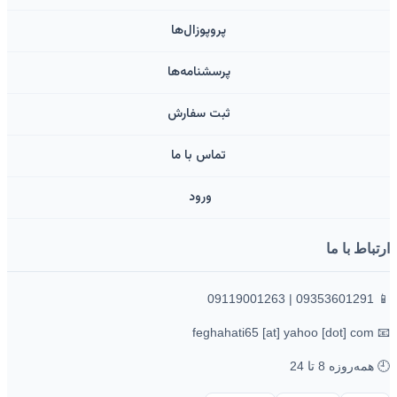
پروپوزال‌ها
پرسشنامه‌ها
ثبت سفارش
تماس با ما
ورود ‌
ارتباط با ما
📱 09353601291 | 09119001263
📧 feghahati65 [at] yahoo [dot] com
🕘 همه‌روزه 8 تا 24