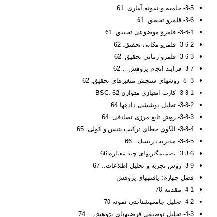
3-5- جامعه و نمونه آماری. 61
3-6- قلمرو تحقیق. 61
3-6-1- قلمرو موضوعی تحقیق. 61
3-6-2- قلمرو مکانی تحقیق. 62
3-6-3- قلمرو زمانی تحقیق. 62
3-7- فرآیند انجام پژوهش… 62
3- 8- روش­های سنجش متغیرهای تحقیق. 62
3-8-1- كارت امتيازي متوازن BSC. 62
3-8-2- تحلیل پوششی داده­ها 64
3-8-3- روش تابع مرزی تصادفی. 64
3-8-4- الگوي خطاي ترکیب بتیس و کولی. 65
3-8-5- مدیریت ريسك.. 66
3-8-6- تصمیم­گیری­های چند معیاره 66
3-9- روش تجزیه و تحلیل اطلاعات.. 67
فصل چهارم: یافته­های پژوهش
4-1- مقدمه 70
4-2- تحلیل جامعه­شناختی نمونه 70
4-3- تحلیل توصیفی فرضیه­های پژوهش… 74