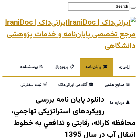
ایرانی‌داک | IraniDoc
مرجع تخصصی پایان‌نامه و خدمات پژوهشی
دانشگاهی
🎓 پایان‌نامه
📋 پروپوزال
📝 پرسشنامه
خانه
📖 منابع علمی
🎓 آکادمی ایرانی‌داک
🛒 ثبت سفارش
دانلود پایان نامه بررسی
👤 درباره ما
رویکردهای استراتژیکی تهاجمي،
محافظه كارانه، رقابتی و تدافعي به خطوط
انتقال آب در سال 1395