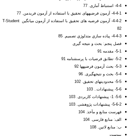
4-4- استنباط آماری. 77
4-4-1- آزمون فرضیه­های تحقیق با استفاده از آزمون فریدمن. 77
4-4-2- آزمون فرضیه های تحقیق با استفاده از آزمون میانگین T-Student
82
4-4-3- پياده سازي متدلوژي تصميم. 85
فصل پنجم: بحث و نتیجه گیری
5-1- مقدمه 91
5-2- تطابق فرضیات با پرسشنامه 91
5-3- بحث آزمون فرضیه­ها 92
5-4- بحث و نتیجه­گیری. 96
5-5- محدودیت­های تحقیق. 102
5-6- پیشنهادات.. 103
5-6- 1- پیشنهادات کاربردی. 103
5-6-2- پیشنهادات پژوهشی. 103
فهرست منابع و مآخذ. 104
الف: منابع فارسی. 104
ب: منابع لاتین. 108
پیوست