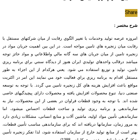
Share
شرح مختصر :
امروزه عرصه توليد وخدمات با تغيير الگوي رقابت از ميان شرکتهای مستقل با
رقابت ميان زنجيره هاي تامين مواجه است. در اين بين اهميت جريان مواد در
زنجيره تامين از ميان جريان هاي سه گانه مالي واطلاعاتي و مواد حائز توجه
ميباشد درقالب واحدهاي توليدي ايران هنوز از ديدگاه سنتي براي برنامه ريزي
تامين، توليد و توزيع استفاده مي شود. يعني هركدام از اين اجزاء به طور
مستقل اقدام به برنامه ريزي براي فعاليت خود مي نمايند اين امر در اكثريت
مواقع باعث افزايش هزينه هاي كل زنجيره تامين مي گردد. با توجه به توسعه
صنعتی دنیا، تنوع محصولات افزایش یافته و محصولات دارای پیچیدگیهای خاصی
شده اند. با توجه به وجود قطعات فراوان در بعضی از این محصولات، نیاز به
سازماندهی و برنامه ریزی تولید و ساخت قطعات احساس میشود، اما
سازماندهی تأمین مواد اولیه، ماشین آلات و منابع انسانی، مشکلات زیادی دارد
به مرور زمان، سازمانها دریافته اند که برای سازماندهی مناسب تأمین قطعات،
بهتر است از منابع تولید خارج از سازمان استفاده شود، لذا تفکر زنجیره تأمین
شکل گرفت (صادقی مقدم و همکاران ، 1388) .