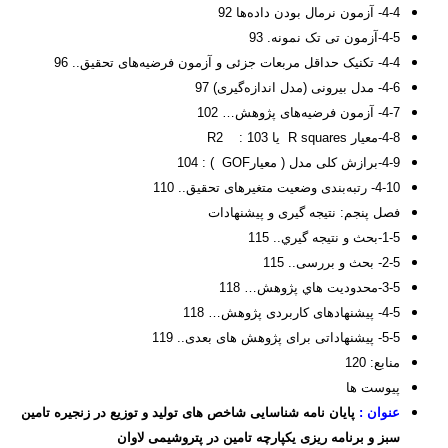
4-4- آزمون نرمال بودن داده‌ها 92
4-5-آزمون تی تک نمونه. 93
4-4- تکنیک حداقل مربعات جزئی و آزمون فرضیه‌های تحقیق.. 96
4-6- مدل بیرونی (مدل اندازه‌گیری) 97
4-7- آزمون فرضیه‌های پژوهش… 102
4-8-معیار R squares یا R2 : 103
4-9-برازش کلی مدل ( معیارGOF ) : 104
4-10- رتبه‌بندی وضعیت متغیرهای تحقیق.. 110
فصل پنجم: نتیجه گیری و پیشنهادات
1-5-بحث و نتیجه گیري.. 115
2-5- بحث و بررسی.. 115
3-5-محدودیت هاي پژوهش… 118
4-5- پیشنهادهای کاربردی پژوهش… 118
5-5- پیشنهاداتی برای پژوهش های بعدی.. 119
منابع: 120
پیوست ها
عنوان :
پایان نامه شناسایی شاخص های تولید و توزیع در زنجیره تامین
سبز و برنامه ریزی یکپارچه تامین در پتروشیمی لاوان