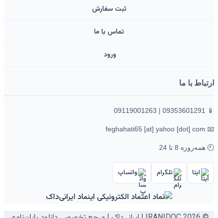
ثبت سفارش
تماس با ما
ورود ‌
ارتباط با ما
📱 09353601291 | 09119001263
📧 feghahati65 [at] yahoo [dot] com
🕘 همه‌روزه 8 تا 24
ایتا
تلگرام
واتساپ
© 2026 IRANIDOC | ایرانی‌داک | مرجع تخصصی دانلود پایان‌نامه،