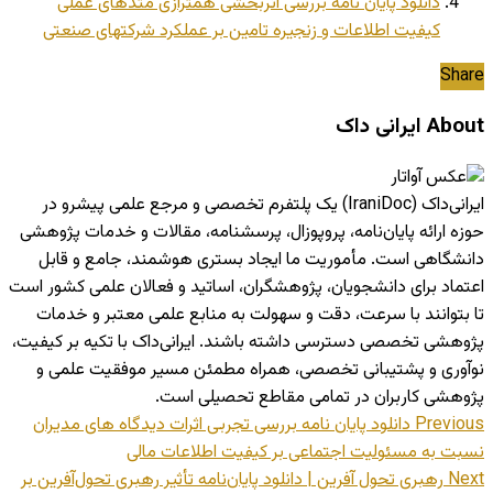
دانلود پایان نامه بررسی اثربخشی همترازی متدهای عملی
کیفیت اطلاعات و زنجیره تامین بر عملکرد شرکتهای صنعتی
Share
About ایرانی داک
ایرانی‌داک (IraniDoc) یک پلتفرم تخصصی و مرجع علمی پیشرو در
حوزه ارائه پایان‌نامه، پروپوزال، پرسشنامه، مقالات و خدمات پژوهشی
دانشگاهی است. مأموریت ما ایجاد بستری هوشمند، جامع و قابل
اعتماد برای دانشجویان، پژوهشگران، اساتید و فعالان علمی کشور است
تا بتوانند با سرعت، دقت و سهولت به منابع علمی معتبر و خدمات
پژوهشی تخصصی دسترسی داشته باشند. ایرانی‌داک با تکیه بر کیفیت،
نوآوری و پشتیبانی تخصصی، همراه مطمئن مسیر موفقیت علمی و
پژوهشی کاربران در تمامی مقاطع تحصیلی است.
Previous
دانلود پایان نامه بررسی تجربی اثرات دیدگاه های مدیران
نسبت به مسئولیت اجتماعی بر کیفیت اطلاعات مالی
Next
رهبری تحول‌ آفرین | دانلود پایان‌نامه تأثیر رهبری تحول‌آفرین بر