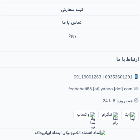
ثبت سفارش
تماس با ما
ورود ‌
ارتباط با ما
09353601291 | 09119001263
feghahati65 [at] yahoo [dot] com
همه‌روزه 8 تا 24
ایتا
تلگرام
واتساپ