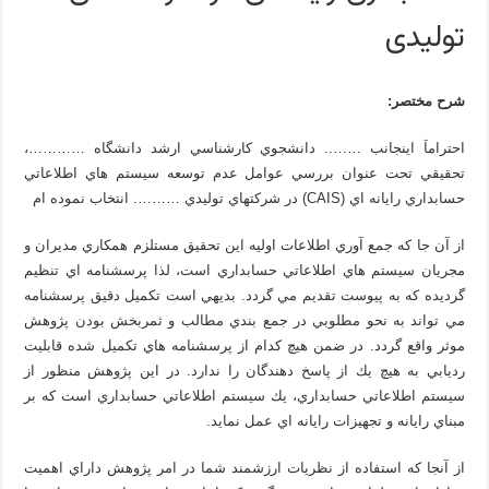
تولیدی
شرح مختصر:
احتراماَ اينجانب …….. دانشجوي كارشناسي ارشد دانشگاه …………،
تحقيقي تحت عنوان بررسي عوامل عدم توسعه سيستم هاي اطلاعاتي
حسابداري رايانه اي (CAIS) در شركتهاي توليدي ………. انتخاب نموده ام
از آن جا كه جمع آوري اطلاعات اوليه اين تحقيق مستلزم همكاري مديران و
مجريان سيستم هاي اطلاعاتي حسابداري است، لذا پرسشنامه اي تنظيم
گرديده كه به پيوست تقديم مي گردد. بديهي است تكميل دقيق پرسشنامه
مي تواند به نحو مطلوبي در جمع بندي مطالب و ثمربخش بودن پژوهش
موثر واقع گردد. در ضمن هيچ كدام از پرسشنامه هاي تكميل شده قابليت
رديابي به هيچ يك از پاسخ دهندگان را ندارد. در اين پژوهش منظور از
سيستم اطلاعاتي حسابداري، يك سيستم اطلاعاتي حسابداري است كه بر
مبناي رايانه و تجهيزات رايانه اي عمل نمايد.
از آنجا كه استفاده از نظريات ارزشمند شما در امر پژوهش داراي اهميت