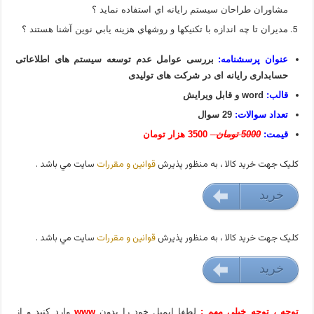
مشاوران طراحان سیستم رايانه اي استفاده نمايد ؟
مديران تا چه اندازه با تكنيكها و روشهاي هزينه يابي نوين آشنا هستند ؟
عنوان پرسشنامه:
بررسی عوامل عدم توسعه سیستم های اطلاعاتی
حسابداری رایانه ای در شرکت های تولیدی
قالب:
word و قابل ویرایش
تعداد سوالات:
29 سوال
قیمت:
5000 تومان
3500 هزار تومان
کليک جهت خريد کالا ، به منظور پذيرش
قوانين و مقررات
سايت مي باشد .
خريد
35000 تومان
کليک جهت خريد کالا ، به منظور پذيرش
قوانين و مقررات
سايت مي باشد .
خريد
35000 تومان
توجه ، توجه خیلی مهم :
لطفا ایمیل خود را بدون
www
وارد کنید و از