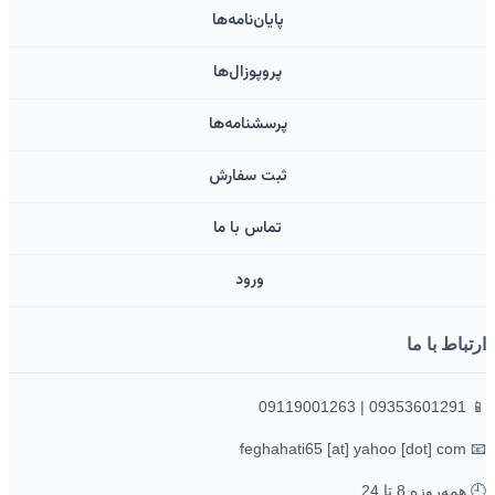
پایان‌نامه‌ها
پروپوزال‌ها
پرسشنامه‌ها
ثبت سفارش
تماس با ما
ورود ‌
ارتباط با ما
📱 09353601291 | 09119001263
📧 feghahati65 [at] yahoo [dot] com
🕘 همه‌روزه 8 تا 24