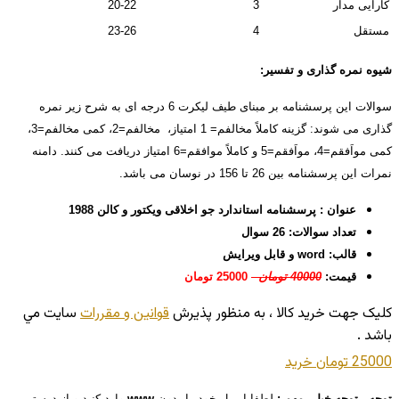
کارایی مدار
3
20-22
مستقل
4
23-26
شیوه نمره گذاری و تفسیر:
سوالات این پرسشنامه بر مبنای طیف لیکرت 6 درجه ای به شرح زیر نمره
گذاری می شوند: گزینه کاملاً مخالفم= 1 امتیاز، مخالفم=2، کمی مخالفم=3،
کمی مواَفقم=4، مواَفقم=5 و کاملاً موافقم=6 امتیاز دریافت می کنند. دامنه
نمرات این پرسشنامه بین 26 تا 156 در نوسان می باشد.
عنوان : پرسشنامه استاندارد جو اخلاقی ویکتور و کالن 1988
تعداد سوالات: 26 سوال
قالب: word و قابل ویرایش
قیمت:
40000 تومان
25000 تومان
کليک جهت خريد کالا ، به منظور پذيرش
قوانين و مقررات
سايت مي
باشد .
25000 تومان
خريد
توجه ، توجه خیلی مهم :
لطفا ایمیل خود را بدون
www
وارد کنید و از درستی