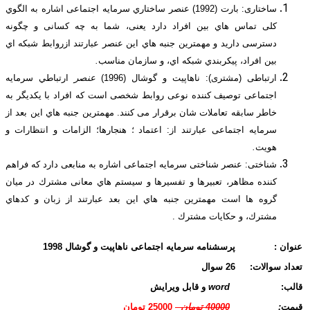
ساختاری: بارت (1992) عنصر ساختاري سرمایه اجتماعی اشاره به الگوي
کلی تماس هاي بین افراد دارد یعنی، شما به چه کسانی و چگونه
دسترسی دارید و مهمترین جنبه هاي این عنصر عبارتند ازروابط شبکه اي
بین افراد، پیکربندي شبکه اي، و سازمان مناسب
.
ارتباطی (مشتری): ناهاپیت و گوشال (1996)
عنصر
ارتباطي سرمایه
اجتماعی توصیف کننده نوعی روابط شخصی است که افراد با یکدیگر به
خاطر سابقه تعاملات شان برقرار می کنند. مهمترین جنبه هاي این بعد از
سرمایه اجتماعی عبارتند از: اعتماد ؛ هنجارها؛ الزامات و انتظارات و
هویت
.
شناختی: عنصر شناختی سرمایه اجتماعی اشاره به منابعی دارد که فراهم
کننده مظاهر، تعبیرها و تفسیرها و سیستم هاي معانی مشترك در میان
گروه ها است مهمترین جنبه هاي این بعد عبارتند از زبان و کدهاي
مشترك، و حکایات مشترك .
ن :
پرسشنامه سرمایه اجتماعی ناهاپیت و گوشال 1998
د سوالات:
26 سوال
:
word
و قابل ویرایش
ت
:
40000 تومان
25000 تومان