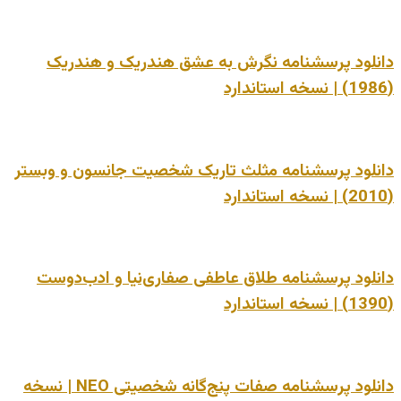
لود پرسشنامه نگرش به عشق هندریک و هندریک
لود پرسشنامه مثلث تاریک شخصیت جانسون و وبستر
ود پرسشنامه طلاق عاطفی صفاری‌نیا و ادب‌دوست
دانلود پرسشنامه صفات پنج‌گانه شخصیتی NEO | نسخه