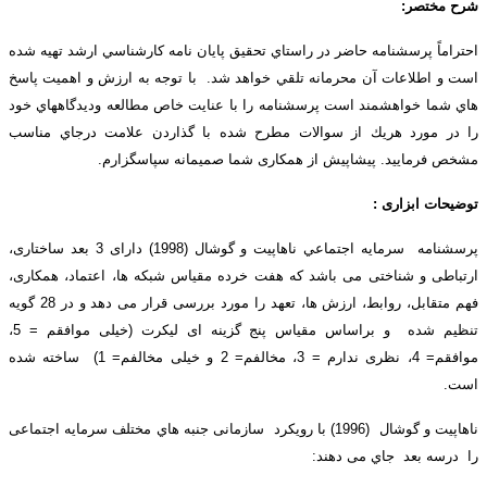
مختصر:
ماً پرسشنامه حاضر در راستاي تحقيق پايان نامه كارشناسي ارشد تهيه شده
 اطلاعات آن محرمانه تلقي خواهد شد. با توجه به ارزش و اهميت پاسخ
ما خواهشمند است پرسشنامه را با عنايت خاص مطالعه وديدگاههاي خود
ر مورد هريك از سوالات مطرح شده با گذاردن علامت درجاي مناسب
فرماييد. پیشاپیش از همکاری شما صمیمانه سپاسگزارم.
ات ابزاری :
پرسشنامه سرمايه اجتماعي ناهاپيت و گوشال (1998) دارای 3 بعد ساختاری،
طی و شناختی می باشد که هفت خرده مقیاس شبکه ها، اعتماد، همکاری،
فهم متقابل، روابط، ارزش ها، تعهد را مورد بررسی قرار می دهد و در 28 گویه
تنظیم شده و براساس مقیاس پنج گزینه ای لیکرت (خیلی موافقم = 5،
موافقم= 4، نظری ندارم = 3، مخالفم= 2 و خیلی مخالفم= 1) ساخته شده
 گوشال (1996) با رویکرد
سازمانی جنبه هاي مختلف سرمایه اجتماعی
رسه بعد
جاي می دهند: