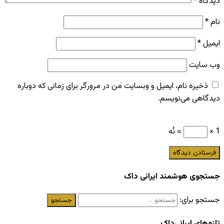
اه
*
ل
*
سایت
خیره نام، ایمیل و وبسایت من در مرورگر برای زمانی که دوباره
اهی می‌نویسم.
= نُه
وی هوشمند ایرانی داک
و برای:
های ایرانی‌داک