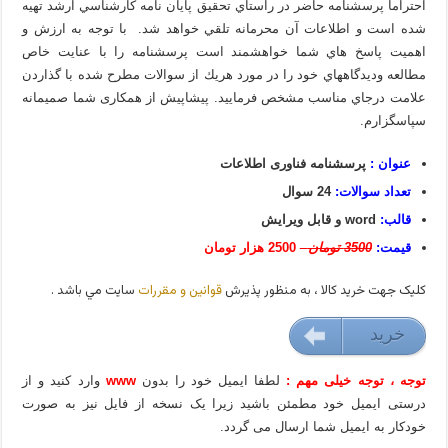
احتراماً پرسشنامه حاضر در راستاي تحقيق پايان نامه كارشناسي ارشد تهيه
شده است و اطلاعات آن محرمانه تلقي خواهد شد. با توجه به ارزش و
اهميت پاسخ هاي شما خواهشمند است پرسشنامه را با عنايت خاص
مطالعه وديدگاههاي خود را در مورد هريك از سوالات مطرح شده با گذاردن
علامت درجاي مناسب مشخص فرماييد. پیشاپیش از همکاری شما صمیمانه
سپاسگزارم.
عنوان :
پرسشنامه فناوری اطلاعات
تعداد سوالات:
24 سوال
قالب:
word و قابل ویرایش
قیمت:
3500 تومان
2500 هزار تومان
کليک جهت خريد کالا ، به منظور پذيرش
قوانين و مقررات
سايت مي باشد .
خريد
25000 تومان
توجه ، توجه خیلی مهم :
لطفا ایمیل خود را بدون
www
وارد کنید و از
درستی ایمیل خود مطمئن باشید زیرا یک نسخه از فایل نیز به صورت
خودکار به ایمیل شما ارسال می گردد.