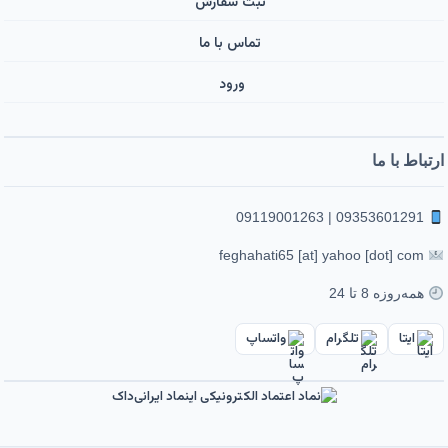
ثبت سفارش
تماس با ما
ورود ‌
ارتباط با ما
09353601291 | 09119001263
feghahati65 [at] yahoo [dot] com
همه‌روزه 8 تا 24
ایتا
تلگرام
واتساپ