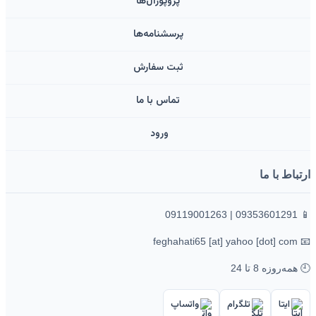
پروپوزال‌ها
پرسشنامه‌ها
ثبت سفارش
تماس با ما
ورود ‌
ارتباط با ما
📱 09353601291 | 09119001263
📧 feghahati65 [at] yahoo [dot] com
🕘 همه‌روزه 8 تا 24
ایتا
تلگرام
واتساپ