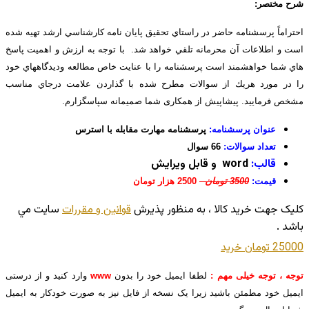
شرح مختصر:
احتراماً پرسشنامه حاضر در راستاي تحقيق پايان نامه كارشناسي ارشد تهيه شده
است و اطلاعات آن محرمانه تلقي خواهد شد. با توجه به ارزش و اهميت پاسخ
هاي شما خواهشمند است پرسشنامه را با عنايت خاص مطالعه وديدگاههاي خود
را در مورد هريك از سوالات مطرح شده با گذاردن علامت درجاي مناسب
مشخص فرماييد. پیشاپیش از همکاری شما صمیمانه سپاسگزارم.
عنوان پرسشنامه:
پرسشنامه مهارت مقابله با استرس
تعداد سوالات:
66 سوال
قالب:
word و قابل ویرایش
قیمت:
3500 تومان
2500 هزار تومان
کليک جهت خريد کالا ، به منظور پذيرش
قوانين و مقررات
سايت مي
باشد .
25000 تومان
خريد
توجه ، توجه خیلی مهم :
لطفا ایمیل خود را بدون
www
وارد کنید و از درستی
ایمیل خود مطمئن باشید زیرا یک نسخه از فایل نیز به صورت خودکار به ایمیل