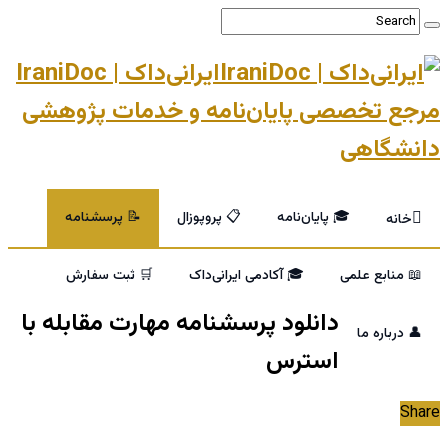
ایرانی‌داک | IraniDoc
مرجع تخصصی پایان‌نامه و خدمات پژوهشی
دانشگاهی
🎓 پایان‌نامه
📋 پروپوزال
📝 پرسشنامه
خانه
📖 منابع علمی
🎓 آکادمی ایرانی‌داک
🛒 ثبت سفارش
دانلود پرسشنامه مهارت مقابله با
👤 درباره ما
استرس
Share