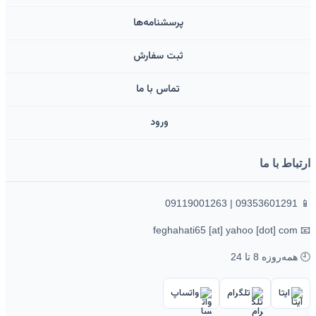
پرسشنامه‌ها
ثبت سفارش
تماس با ما
ورود ‌
ارتباط با ما
📱 09353601291 | 09119001263
📧 feghahati65 [at] yahoo [dot] com
🕘 همه‌روزه 8 تا 24
ایتا
تلگرام
واتساپ