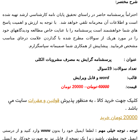
شرح مختصر:
احتراماً پرسشنامه حاضر در راستاي تحقيق پايان نامه كارشناسي ارشد تهيه شده
است و اطلاعات آن محرمانه تلقي خواهد شد. با توجه به ارزش و اهميت پاسخ
هاي شما خواهشمند است پرسشنامه را با عنايت خاص مطالعه وديدگاههاي خود
را در مورد هريك از سوالات مطرح شده با گذاردن علامت درجاي مناسب
مشخص فرماييد. پیشاپیش از همکاری شما صمیمانه سپاسگزارم.
عنوان :
پرسشنامه گرایش به مصرف مشروبات الکلی
تعداد سوالات:
19سوال
قالب:
word
و قابل ویرایش
قیمت
:
40000 تومان
20000 تومان
کليک جهت خريد کالا ، به منظور پذيرش
قوانين و مقررات
سايت مي
باشد .
20000 تومان
خريد
توجه ، توجه خیلی مهم :
لطفا ایمیل خود را بدون
www
وارد کنید و از درستی
ایمیل خود مطمئن باشید زیرا یک نسخه از فایل نیز به صورت خودکار به ایمیل