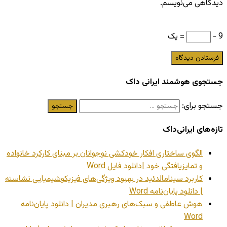
دیدگاهی می‌نویسم.
9 −
= یک
جستجوی هوشمند ایرانی داک
جستجو برای:
تازه‌های ایرانی‌داک
الگوی ساختاری افکار خودکشی نوجوانان بر مبنای کارکرد خانواده
و تمایزیافتگی خود |دانلود فایل Word
کاربرد سینامالدئید در بهبود ویژگی‌های فیزیکوشیمیایی نشاسته
| دانلود پایان‌نامه Word
هوش عاطفی و سبک‌های رهبری مدیران | دانلود پایان‌نامه
Word