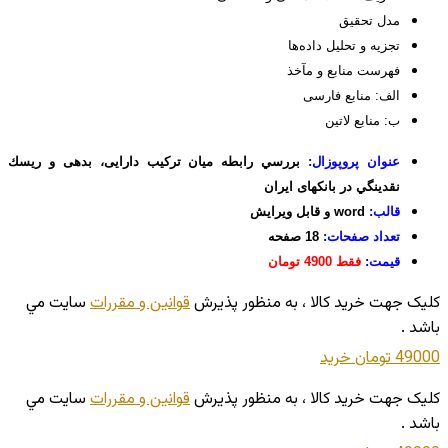
مدل تحقیق
تجزيه و تحليل داده‌ها
فهرست منابع و مآخذ
الف: منابع فارسی
ب: منابع لاتین
عنوان پروپوزال:
بررسي رابطه ميان ترکيب دارايی، بدهی و ريسك
نقدينگي در بانکهای ایران
قالب:
word و قابل ویرایش
تعداد صفحات:
18 صفحه
قیمت:
فقط 4900 تومان
کليک جهت خريد کالا ، به منظور پذيرش
قوانين و مقررات
سايت مي
باشد .
49000 تومان
خريد
کليک جهت خريد کالا ، به منظور پذيرش
قوانين و مقررات
سايت مي
باشد .