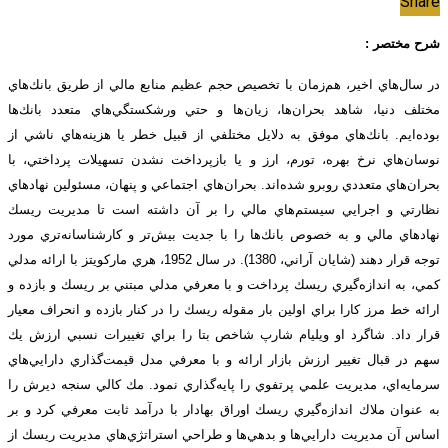
Share
شرح مختصر :
در سال‌هاي اخير، هم‌زمان با تخصيص حجم عظيم منابع مالي از طريق بانك‌هاي
مختلف دنيا، شاهد بحران‌ها، زيان‌ها و حتي ورشكستگي‌هاي متعدد بانك‌ها
بوده‌ايم. بانك‌هاي موفق به دلايل مختلفي از قبيل خطر يا هزينه‌هاي ناشي از
نوسان‌هاي نرخ بهره، تورم، ارز و يا بازپرداخت نشدن تسهيلات پرداختي، با
بحران‌هاي متعددي روبرو شده‌اند. بحران‌هاي اجتماعي و پنهان، مسئولين نهادهاي
نظارتي و اجرايي سيستم‌هاي مالي را بر آن داشته است تا مديريت ريسك
نهادهاي مالي و به خصوص بانك‌ها را با جديت بيش‌تر و كارشناسانه‌تري مورد
توجه قرار دهند (شايان آراني، 1380). در سال 1952، هري ماركويتز با ارائه مدلي
كمي، به اندازه‌گيري ريسك پرداخت و با معرفي مدلي مبتني بر ريسك و بازده و
ارائه خط مرز كارا براي اولين بار مقوله ريسك را در كنار بازده و انحراف معيار
قرار داد. شاگرد او ويليام شارپ شاخص بتا را براي تغييرات نسبي ارزش يك
سهم در قبال تغيير ارزش بازار ارائه و با معرفي مدل قيمت‌گذاري دارايي‌هاي
سرمايه‌اي، مديريت علمي پرتفوي را پايه‌گذاري نمود. مك كالي سنجه ديرش را
به عنوان ملاك اندازه‌گيري ريسك اوراق بهادار با درآمد ثابت معرفي كرد و بر
اساس آن مديريت دارايي‌ها و بدهي‌ها و طراحي استراتژي‌هاي مديريت ريسك از