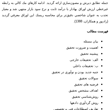
جمله تطابق ديرش و مصون‌سازي ارائه گرديد. ادامه كارهاي مك كالي به رابطه
غيرخطي ارزش اوراق بهادار با درآمد ثابت و نرخ سود بازار منتهي شد و معيار
تحدب به عنوان شاخصي دقيق‌تر براي محاسبه ريسك اين اوراق معرفي گرديد
(رادپور و همکاران، 1388).
فهرست مطالب
بیان مسئله
اهمیت و ضرورت تحقیق
پيشينه تحقيق
الف: تحقیقات خارجی
ب: تحقیقات داخلی
جنبه جديد بودن و نوآوري در تحقيق
سوالات تحقیق
فرضیه های تحقیق
اهداف مشخص تحقيق
روش‌شناسي تحقيق
روش گردآوري داده­ها
تعاریف اصطلاحات فنی و تخصصی