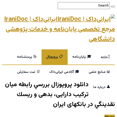
ایرانی‌داک | IraniDoc
مرجع تخصصی پایان‌نامه و خدمات پژوهشی
دانشگاهی
🎓 پایان‌نامه
📋 پروپوزال
📝 پرسشنامه
خانه
📖 منابع علمی
🎓 آکادمی ایرانی‌داک
🛒 ثبت سفارش
دانلود پروپوزال بررسي رابطه ميان
👤 درباره ما
ترکيب دارايی، بدهی و ريسك
نقدينگي در بانکهای ایران