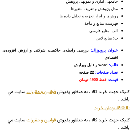
جامعه­ی آماری و نمونه­ی پژوهش
مدل پژوهش و تعریف متغیرها
روش‌ها و ابزار تجزيه و تحليل داده‏ ها
فهرست منابع و مآخذ
الف: منابع فارسی
ب: منابع لاتین
عنوان پروپوزال:
بررسی رابطه‌ی حاکمیت شرکتی و ارزش افزوده‌ی
اقتصادی
قالب:
word و قابل ویرایش
تعداد صفحات:
22 صفحه
قیمت:
فقط 4900 تومان
کليک جهت خريد کالا ، به منظور پذيرش
قوانين و مقررات
سايت مي
باشد .
49000 تومان
خريد
کليک جهت خريد کالا ، به منظور پذيرش
قوانين و مقررات
سايت مي
باشد .