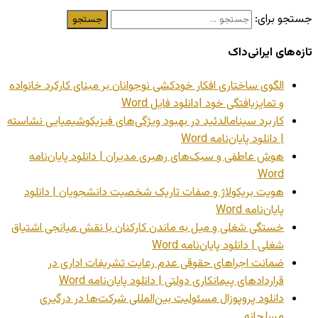
جستجو برای:
تازه‌های ایرانی‌داک
الگوی ساختاری افکار خودکشی نوجوانان بر مبنای کارکرد خانواده
و تمایزیافتگی خود |دانلود فایل Word
کاربرد سینامالدئید در بهبود ویژگی‌های فیزیکوشیمیایی نشاسته
| دانلود پایان‌نامه Word
هوش عاطفی و سبک‌های رهبری مدیران | دانلود پایان‌نامه
Word
هویت بریکولاژ و صفات تاریک شخصیت دانشجویان | دانلود
پایان‌نامه Word
خستگی شغلی و میل به ماندن کارکنان با نقش میانجی اشتیاق
شغلی | دانلود پایان‌نامه Word
ضمانت اجراهای حقوقی عدم رعایت تشریفات اداری در
قراردادهای پیمانکاری دولتی | دانلود پایان‌نامه Word
دانلود پروپوزال مسئولیت بین‌المللی شرکت‌ها در درگیری
مسلحانه