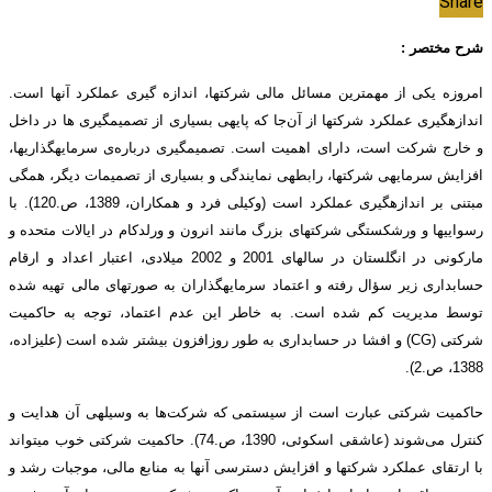
Share
شرح مختصر :
امروزه یکی از مهم­ترین مسائل مالی شرکت­ها، اندازه­ گیری عملکرد آن­ها است.
اندازه­گیری عملکرد شرکت­ها از آن‌جا که پایه­ی بسیاری از تصمیم­گیری­ ها در داخل
و خارج شرکت است، دارای اهمیت است. تصمیم­گیری درباره‌ی سرمایه­گذاری­ها،
افزایش سرمایه­ی شرکت­ها، رابطه­ی نمایندگی و بسیاری از تصمیمات دیگر، همگی
مبتنی بر اندازه­گیری عملکرد است (وکیلی فرد و همکاران، 1389، ص.120). با
رسوایی­­ها و ورشکستگی شرکت­های بزرگ مانند انرون و ورلدکام در ایالات متحده و
مارکونی در انگلستان در سال­های 2001 و 2002 میلادی، اعتبار اعداد و ارقام
حسابداری زیر سؤال رفته و اعتماد سرمایه­گذاران به صورت­های مالی تهیه شده
توسط مدیریت کم شده است. به خاطر این عدم اعتماد، توجه به حاکمیت
شرکتی (CG) و افشا در حسابداری به طور روزافزون بیشتر شده است (علیزاده،
1388، ص.2).
حاکمیت شرکتی عبارت است از سیستمی که شرکت‌ها به وسیله­ی آن هدایت و
کنترل می‌شوند (عاشقی اسکوئی، 1390، ص.74). حاکمیت شرکتی خوب می­تواند
با ارتقای عملکرد شرکت­ها و افزایش دسترسی آن­ها به منابع مالی، موجبات رشد و