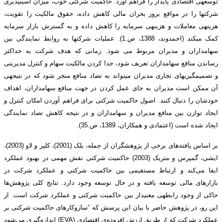
توسعه­ی اقتصادی پایدار را فراهم آورد. حاکمیت شرکتی خوب، میزان آسیب­پذیری
شرکت­ها را در مواقع بروز بحران مالی کاهش داده، حقوق مالکیت را تقویت،
هزینه­ی معاملات و هزینه­ی سرمایه را کاهش داده و به گسترش بازار سرمایه
کمک می­کند (احمدوند، 1388، ص.1). عملیات شرکت­ها به روابط نمایندگی بین
سهامداران و مدیران مربوط می شود. زمانی که هدف شرکت به حداکثر
رساندن منافع سهامداران تعریف شود، جدا کردن مالکیت سهام و کنترل مدیریتی
و تصمیم­گیری­های تجاری مدیران می­تواند به تضاد منافع منجر شود که در نتیجه­ی
آن ممکن است مدیران به جای عمل کردن در جهت منافع سهامداران، اهداف
خودشان را دنبال کنند. اصول حاکمیت شرکتی برای فراهم آوردن امکان کنترل و
ایجاد توازن بین منافع مدیران و سهامداران و در نتیجه کاهش تضاد نمایندگی
ایجاد شده است (اعتمادی و همکاران، 1389، ص.35).
بر اساس یافته‌های برخی از پژوهشگران از جمله، بلک (2001)، کلپر و لاو (2003)،
ایشی، گمپرس و متریک (2003) حاکمیت شرکتی نقش مهمی در بهبود عملکرد
ایفا می‌کند و ارتباط مستقیمی بین حاکمیت شرکتی و عملکرد شرکت در
بازارهای مالی توسعه یافته و در حال توسعه وجود دارد. نتایج کلی پژوهش‌ها
حاکی از وجود رابطه­ی معنی­دار بین حاکمیت شرکتی و عملکرد شرکت است. از
این رو، در پژوهش حاضر با بیان این پرسش که “سازوکارهای حاکمیت شرکتی بر
عملکرد شرکت که از طریق ارزش افزوده‌ی اقتصادی (EVA) اندازه‌گیری می‌شود