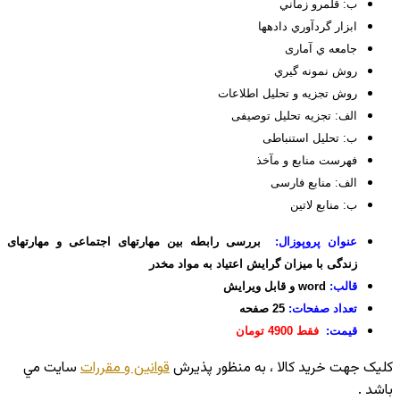
ب: قلمرو زماني
ابزار گردآوري داده­ها
جامعه ي آماری
روش نمونه­ گیري
روش تجزيه و تحليل اطلاعات
الف: تجزیه تحلیل توصیفی
ب: تحلیل استنباطی
فهرست منابع و مآخذ
الف: منابع فارسی
ب: منابع لاتین
عنوان پروپوزال:
ب
ر
رسی رابطه بین مهارتهای اجتماعی و مهارتهای
زندگی با میزان گرایش اعتیاد به مواد مخدر
قالب:
word و قابل ویرایش
تعداد صفحات:
25 صفحه
قیمت:
فقط 4900 تومان
کليک جهت خريد کالا ، به منظور پذيرش
قوانين و مقررات
سايت مي
باشد .