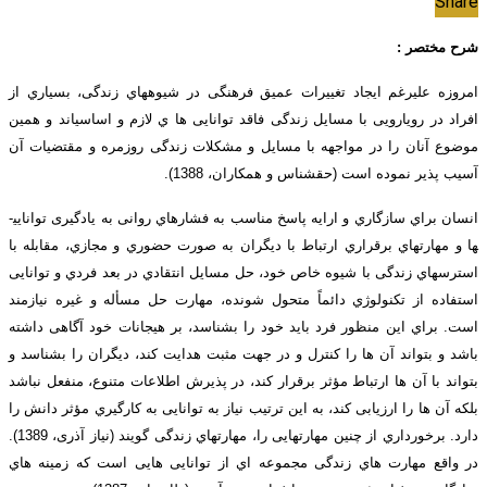
Share
شرح مختصر :
امروزه علیرغم ایجاد تغییرات عمیق فرهنگی در شیوه­هاي زندگی، بسیاري از
افراد در رویارویی با مسایل زندگی فاقد توانایی ها ي لازم و اساسی­اند و همین
موضوع آنان را در مواجهه با مسایل و مشکلات زندگی روزمره و مقتضیات آن
آسیب پذیر نموده است (حق­شناس و همکاران، 1388).
انسان براي سازگاري و ارایه پاسخ مناسب به فشارهاي روانی به یادگیری توانایی­
ها و مهارت­هاي برقراري ارتباط با دیگران به صورت حضوري و مجازي، مقابله با
استرس­هاي زندگی با شیوه خاص خود، حل مسایل انتقادي در بعد فردي و توانایی
استفاده از تکنولوژي دائماً متحول شونده، مهارت حل مسأله و غیره نیازمند
است. براي این منظور فرد باید خود را بشناسد، بر هیجانات خود آگاهی داشته
باشد و بتواند آن ها را کنترل و در جهت مثبت هدایت کند، دیگران را بشناسد و
بتواند با آن ها ارتباط مؤثر برقرار کند، در پذیرش اطلاعات متنوع، منفعل نباشد
بلکه آن ها را ارزیابی کند، به این ترتیب نیاز به توانایی به کارگیري مؤثر دانش را
دارد. برخورداري از چنین مهارت­هایی را، مهارتهاي زندگی گویند (نیاز آذری، 1389).
در واقع مهارت هاي زندگی مجموعه اي از توانایی هایی است که زمینه هاي