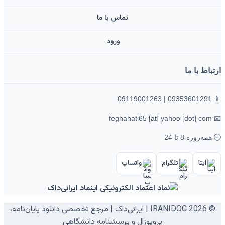
تماس با ما
ورود ‌
ارتباط با ما
📱 09353601291 | 09119001263
📧 feghahati65 [at] yahoo [dot] com
🕘 همه‌روزه 8 تا 24
ایتا
تلگرام
واتساپ
© 2026 IRANIDOC | ایرانی‌داک | مرجع تخصصی دانلود پایان‌نامه،
پروپوزال و پرسشنامه دانشگاهی