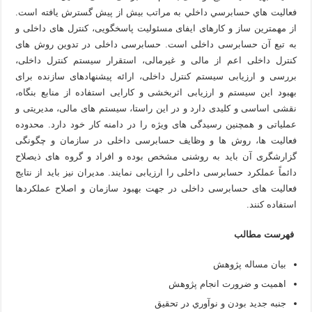
فعاليت هاي حسابرسي داخلي به مراتب بيش از پيش گسترش يافته است.
از مهمترین ساز و کارهای ایفای مسئولیت پاسخگویی، کنترل های داخلی و
به تبع آن حسابرسی داخلی است. حسابرسی داخلی در تدوین روش های
کنترل داخلی اعم از مالی و غیرمالی، استقرار سیستم کنترل داخلی،
بررسی و ارزیابی سیستم کنترل داخلی، ارائه پیشنهادهای سازنده برای
بهبود این سیستم و ارزیابی اثربخشی و کارایی استفاده از منابع بنگاه،
نقشی اساسی و کلیدی دارد و در این راستا، سیستم های مالی، مدیریتی و
عملیاتی و همچنین رسیدگی های ویژه را در دامنه کار خود دارد. محدوده
فعالیت ها، روش ها و وظایف حسابرسی داخلی در سازمان و چگونگی
گزارشگری آن باید به روشنی مشخص بوده و افراد و گروه های ذیصلاح
دائماً عملکرد حسابرسی داخلی را ارزیابی نمایند. مدیران نیز باید از نتایج
فعالیت های حسابرسی داخلی در جهت بهبود سازمان و اصلاح عملکردها
استفاده کنند.
فهرست مطالب
بیان مساله پژوهش
اهمیت و ضرورت انجام پژوهش
جنبه جديد بودن و نوآوري در تحقيق