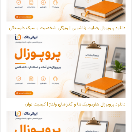
دانلود پروپوزال رضایت زناشویی | ویژگی شخصیت و سبک دلبستگی
دانلود پروپوزال هارمونیک‌ها و گذراهای ولتاژ | کیفیت توان