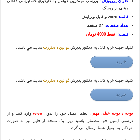
عنوان پروپوزال :
بررسی مهمترین عوامل به کارگیری حسابرسی داخلی
مبتنی بر ریسک
قالب:
word و قابل ویرایش
تعداد صفحات:
27 صفحه
قیمت:
فقط 4900 تومان
کليک جهت خريد کالا ، به منظور پذيرش
قوانين و مقررات
سايت مي باشد .
خريد
49000 تومان
کليک جهت خريد کالا ، به منظور پذيرش
قوانين و مقررات
سايت مي باشد .
خريد
49000 تومان
توجه ، توجه خیلی مهم :
لطفا ایمیل خود را بدون
www
وارد کنید و از
درستی ایمیل خود مطمئن باشید زیرا یک نسخه از فایل نیز به صورت
خودکار به ایمیل شما ارسال می گردد.