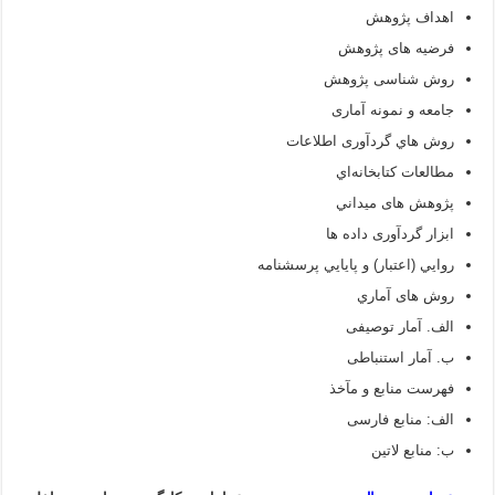
اهداف پژوهش
فرضیه های پژوهش
روش شناسی پژوهش
جامعه و نمونه آماری
روش هاي گردآوری اطلاعات
مطالعات کتابخانه‌اي
پژوهش های ميداني
ابزار گردآوری داده ها
روايي (اعتبار) و پايايي پرسشنامه
روش های آماري
الف. آمار توصیفی
ب. آمار استنباطی
فهرست منابع و مآخذ
الف: منابع فارسی
ب: منابع لاتین