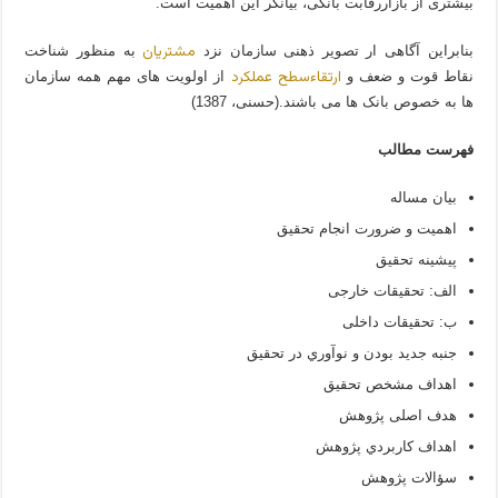
بیشتری از بازاررقابت بانکی، بیانگر این اهمیت است.
مشتریان
بنابراین آگاهی ار تصویر ذهنی سازمان نزد
به منظور شناخت
ارتقاءسطح عملکرد
نقاط قوت و ضعف و
از اولویت های مهم همه سازمان
ها به خصوص بانک ها می باشند.(حسنی، 1387)
فهرست مطالب
بیان مساله
اهمیت و ضرورت انجام تحقیق
پيشينه تحقيق
الف: تحقیقات خارجی
ب: تحقیقات داخلی
جنبه جديد بودن و نوآوري در تحقيق
اهداف مشخص تحقيق
هدف اصلی پژوهش
اهداف كاربردي پژوهش
سؤالات پژوهش