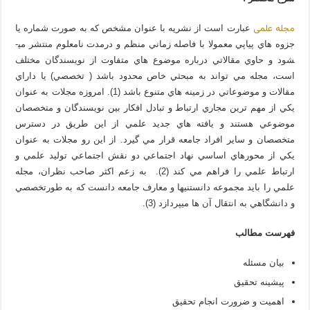
مجله علمی
عبارت است از نشريه با عنوان مشخص كه به صورت شماره يا
جزوه هاي پياپي معمولا با فاصله زماني منظم و درمدت نامعلوم منتشر می­
شود و حاوي مقالاتي درباره موضوع هاي متفاوت از نويسندگان مختلف
است، مجله مي تواند به مبحثي خاص محدود باشد ( تخصصي) يا داراي
مقالات و موضوعاتي در زمينه هاي متنوع باشد (1). امروزه مجلات به عنوان
يكي از مهم ترين مجاري ارتباط و تبادل افكار بين نويسندگان و متخصصان
موضوعي هستند و يافته هاي جديد علمي از اين طريق در دسترس
متخصصان و ساير افراد جامعه قرار مي گيرد. از اين رو مجلات به عنوان
يكي از محورهاي اساسي نهاد اجتماعي دو نقش اجتماعي توليد علمي و
ارتباط علمي را فراهم مي كند (2). به زعم اكثر صاحب نظران، مجله
علمي را بايد مجموعه دانستنی­ها و معارف جامعه دانست كه به طورتخصصي
و دانشگاهي به انتقال آن ها می­پردازد (3).
فهرست مطالب
بيان مسئله
پیشینه تحقیق
اهمیت و ضرورت انجام تحقیق