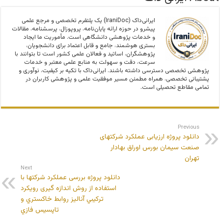
ایرانی‌داک (IraniDoc) یک پلتفرم تخصصی و مرجع علمی
پیشرو در حوزه ارائه پایان‌نامه، پروپوزال، پرسشنامه، مقالات
و خدمات پژوهشی دانشگاهی است. مأموریت ما ایجاد
بستری هوشمند، جامع و قابل اعتماد برای دانشجویان،
پژوهشگران، اساتید و فعالان علمی کشور است تا بتوانند با
سرعت، دقت و سهولت به منابع علمی معتبر و خدمات
پژوهشی تخصصی دسترسی داشته باشند. ایرانی‌داک با تکیه بر کیفیت، نوآوری و
پشتیبانی تخصصی، همراه مطمئن مسیر موفقیت علمی و پژوهشی کاربران در
تمامی مقاطع تحصیلی است.
Previous
دانلود پروژه ارزیابی عملکرد شرکتهای
صنعت سیمان بورس اوراق بهادار
تهران
Next
دانلود پروژه بررسی عملکرد شرکتها با
استفاده از روش اندازه گیری رويکرد
ترکيبي آناليز روابط خاکستري و
تاپسيس فازي