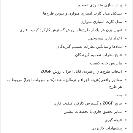
پياده سازي متدلوژي تصميم
تشكيل مدل كارت امتيازي متوازن و تدوين طرح‌ها
مدل كارت امتيازي متوازن
تعيين وزن هر يك از طرح‌ها با روش گسترش كاركرد كيفيت فازي
اعداد فازي سه وجهي
نماد‌ها و میانگین نظرات تصمیم گیرندگان
نتايج نظرات تصميم گيرندگان
ماتريس خانه كيفيت
انتخاب طرح‌هاي راهبردی قابل اجرا با روش ZOGP
مقادیر واقعی(هزینه اجرا) و نرمالیزه شده(w و سهولت اجرا) مربوط به
هر طرح
بحث
نتايج ZOGP و گسترش كاركرد كيفيت فازي
تمايز تحقيق جاري با تحقيقات پيشين
نتيجه گيري
پیشنهادات کاربردی