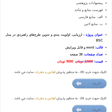
پیشنهادات پژوهشی
فهرست منابع و مآخذ
الف: منابع فارسی
ب: منابع لاتین
عنوان پروژه :
ارزیابی، اولويت بندي و تدوین طرح‌هاي راهبردي در مدل
BSC
قالب:
word و قابل ویرایش
تعداد صفحات:
38 صفحه
قیمت:
12000 تومان
9000 تومان
کليک جهت خريد کالا ، به منظور پذيرش
قوانين و مقررات
سايت مي باشد .
خريد
9000 تومان
کليک جهت خريد کالا ، به منظور پذيرش
قوانين و مقررات
سايت مي باشد .
خريد
9000 تومان