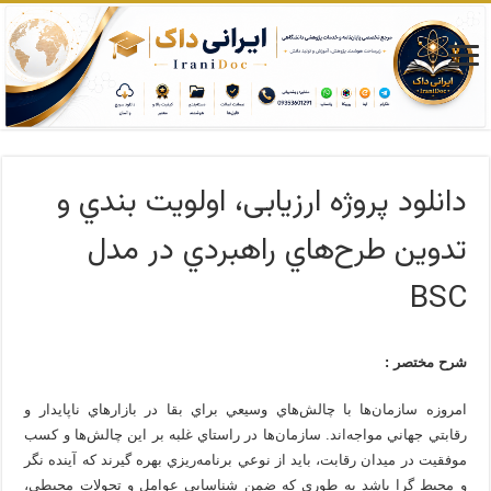
دانلود پروژه ارزیابی، اولويت بندي و
تدوین طرح‌هاي راهبردي در مدل
BSC
شرح مختصر :
امروزه سازمان‌ها با چالش‌هاي وسيعي براي بقا در بازار‌هاي ناپايدار و
رقابتي جهاني مواجه‌اند. سازمان‌ها در راستاي غلبه بر اين چالش‌ها و کسب
موفقيت در ميدان رقابت، بايد از نوعي برنامه‌ريزي بهره گيرند که آينده نگر
و محيط گرا باشد به طوري که ضمن شناسايي عوامل و تحولات محيطي،