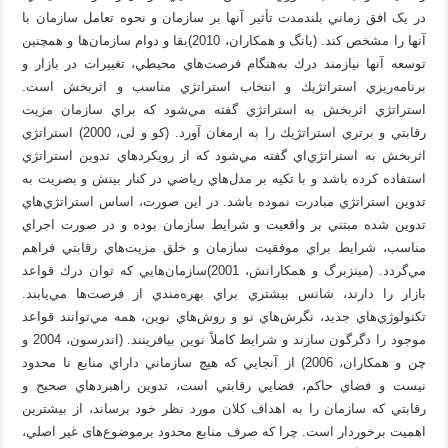
در يک افق زماني بلندمدت تأثير آنها بر سازمان و نحوه تعامل سازمان با
آنها را مشخص كند. (يانگ و همكاران، 2010)بقا و دوام سازمان‌ها و همچنين
توسعه آنها نيازمند درك به‌هنگام فرصت‌هاي محيطي، تغييرات در بازار و
برنامه‌ريزي استراتژيك و انتخاب استراتژي مناسب و اثربخش است.
استراتژي اثربخش به استراتژي گفته مي‌شود كه براي سازمان مزيت
رقابتي و برتري استراتژيك را به ارمغان آورد. (کو و لی، 2000) استراتژي
اثربخش به استراتژي‌اي گفته مي‌شود كه از رويكردهاي تدوين استراتژي
استفاده كرده باشد و با تكيه بر مدل‌هاي رياضي در كنار بينش و بصريت به
تدوين استراتژي مبادرت نموده باشد. در اين صورت، اساس استراتژي‌هاي
تدوين شده مبتني بر واقعيت و شرايط سازمان بوده و در صورت اجراي
مناسب، شرايط براي موفقيت سازمان و خلق مزيت‌هاي رقابتي فراهم
مي‌گردد. (مينزبرگ و همكارانش، 2001)سازمان‌هايي كه توان درك قواعد
بازار را دارند، شانس بيشتري براي بهره‌مندي از فرصت‌ها مي‌يابند.
تكنولوژي‌هاي جديد، نگرش‌هاي نو و روش‌هاي نوين، همه مي‌توانند قواعد
موجود را دگرگون سازند و شرايط كاملاً نوين بيافرينند. (اندرسون، 2004 و
چن و همکاران، 2006) از آنجايي كه هيچ سازماني داراي منابع نا محدود
نیست و فضاي حاكم، فضايي رقابتي است، تدوين راهبرد‌هاي صحيح و
رقابتي كه سازمان را به اهداف كلان مورد نظر خود برساند، از بيشترين
اهميت برخوردار است. چرا كه صرف منابع محدود برموضوع‌های غير اصلي،