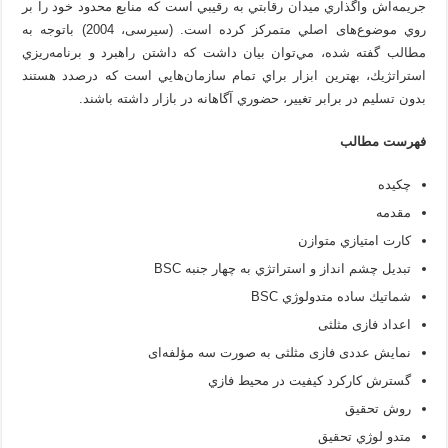
جريمه‌اش واگذاري ميدان رقابتي به رقيبي است كه منابع محدود خود را بر
روي موضوع‌های اصلي متمركز كرده است. (سیرسی، 2004) باتوجه به
مطالب گفته شده، مي‌توان بيان داشت كه داشتن راهبرد و برنامه‌ريزي
استراتژيك، بهترين ابزار براي تمام سازمان‌هايي است كه درصدد هستند
بدون تسليم در برابر تغيير، حضوري آگاهانه در بازار داشته باشند.
فهرست مطالب
چكيده
مقدمه
كارت امتيازي متوازن
تبديل چشم انداز و استراتژي به چهار جنبه BSC
شماتيك ساده متدولوژي BSC
اعداد فازی مثلثی
نمایش عددی فازی مثلثی به صورت سه مؤلفه‌ای
گسترش كاركرد كيفيت در محيط فازي
روش تحقيق
متدو لوژي تحقيق