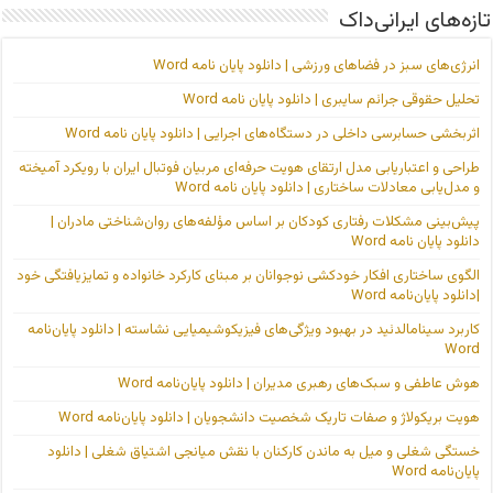
تازه‌های ایرانی‌داک
انرژی‌های سبز در فضاهای ورزشی | دانلود پایان نامه Word
تحلیل حقوقی جرائم سایبری | دانلود پایان نامه Word
اثربخشی حسابرسی داخلی در دستگاه‌های اجرایی | دانلود پایان نامه Word
طراحی و اعتباریابی مدل ارتقای هویت حرفه‌ای مربیان فوتبال ایران با رویکرد آمیخته
و مدل‌یابی معادلات ساختاری | دانلود پایان نامه Word
پیش‌بینی مشکلات رفتاری کودکان بر اساس مؤلفه‌های روان‌شناختی مادران |
دانلود پایان نامه Word
الگوی ساختاری افکار خودکشی نوجوانان بر مبنای کارکرد خانواده و تمایزیافتگی خود
|دانلود پایان‌نامه Word
کاربرد سینامالدئید در بهبود ویژگی‌های فیزیکوشیمیایی نشاسته | دانلود پایان‌نامه
Word
هوش عاطفی و سبک‌های رهبری مدیران | دانلود پایان‌نامه Word
هویت بریکولاژ و صفات تاریک شخصیت دانشجویان | دانلود پایان‌نامه Word
خستگی شغلی و میل به ماندن کارکنان با نقش میانجی اشتیاق شغلی | دانلود
پایان‌نامه Word