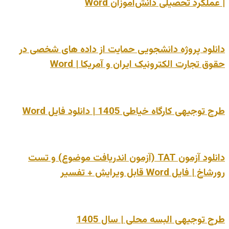
| عملکرد تحصیلی دانش‌آموزان Word
دانلود پروژه دانشجویی حمایت از داده های شخصی در
حقوق تجارت الکترونیک ایران و آمریکا | Word
طرح توجیهی کارگاه خیاطی 1405 | دانلود فایل Word
دانلود آزمون TAT (آزمون اندریافت موضوع) و تست
رورشاخ | فایل Word قابل ویرایش + تفسیر
طرح توجیهی البسه محلی | سال 1405