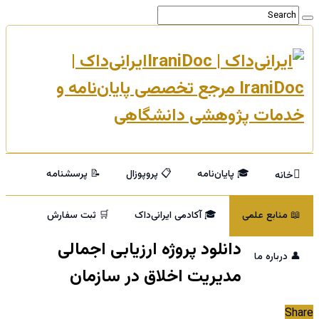
ایرانی‌داک |
IraniDoc مرجع تخصصی پایان‌نامه و
خدمات پژوهشی دانشگاهی
🎓 پایان‌نامه
📋 پروپوزال
📝 پرسشنامه
خانه
📖 منابع علمی
🎓 آکادمی ایرانی‌داک
🛒 ثبت سفارش
دانلود پروژه ارزیابی اجمالی
👤 درباره ما
مدیریت اخلاق در سازمان
Share