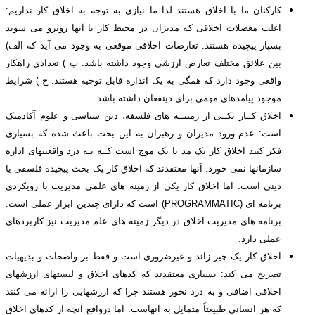
کارکنان ما با اخلاق هستند لذا ما نیازی به توجه به اخلاق کار نداریم:
اغلب معضلات اخلاقی که مدیران در محیط کار با آنها روبرو می شوند
بسیار پیچیده هستند. تعارضات اخلاقی موقعی به وجود می آید که الف)
بین علائق مختلف تعارض ارزشی وجود داشته باشد. ب ) تعدادی راهکار
واقعی وجود دارد که همگی به یک اندازه قابل توجیه هستند. ج ) شرایط
موجود پیامدهای مهمی برای ذینفعان داشته باشد.
اخلاق کــار یکــی از زمینــه های فلسفه، دین شناسی و علوم آکادمیک
است: عدم ورود مدیران و رهبران به این بحث باعث شده که بسیاری
فکر کنند اخلاق کار یک مد یا یک موج است کــه بـه درد واقعیتهای اداره
سازمانها نمی خورد. آنها معتقدند که اخلاق کار یک بحث پیچیده فلسفی یا
دینی است. اما اخلاق کار یکی از زمینه های علمی مدیریت با رویکردی
برنامه ای (PROGRAMMATIC) است که دارای چندین ابزار عملی است.
برنامه های مدیریت اخلاق در دیگر زمینه های علم مدیریت نیز کاربردهای
عملی دارد.
اخلاق کار یک چیز زائد و غیرضروری است و فقط بر واضحات و بدیهیات
تصریح می کند: بسیاری معتقدند که کدهای اخلاق و لیستهای ارزشهای
اخلاقی اضافی و به درد نخور هستند چرا که ارزشهایی را ارائه می کنند
که هر انسانی طبیعتاً متمایل به آنهاست. اما درواقع آنچه از کدهای اخلاق