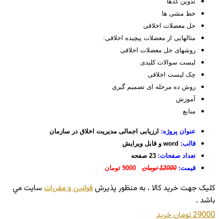
تدوین کدها
خط مشی ها
حل معضلات اخلاقی
مثالهایی از معضلات پیچیده اخلاقی:
روشهای حل معضلات اخلاقی
لیست سوالات کلیدی
چک لیست اخلاقی
روش ده مرحله ای تصمیم گیری
آموزش
منابع
عنوان پروژه:
ارزیابی اجمالی مدیریت اخلاق در سازمان
قالب:
word و قابل ویرایش
تعداد صفحات:
23 صفحه
قیمت:
12000 تومان
9000 تومان
کليک جهت خريد کالا ، به منظور پذيرش
قوانين و مقررات
سايت مي
باشد .
29000 تومان
خريد