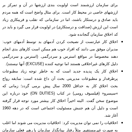
برای سازمان ارزشمند است اولویت بندی ارزشها در آن و تمرکز بر
ارزشهای خاصی در محیط کار است. برای مثال واضح است که همه مردم
باید صادق و درستکار باشند، اما در سازمانی که تقلب و فریبکاری زیاد
است این ارزش (صداقت و درستکاری) در اولویت قرار می گیرد و باید در
کد اخلاق سازمان گنجانده شود.
اخلاق کار عبارتست از نصیحت کردن آدمهای بد توسط آدمهای خوب:
مدیران موفق می دانند که افراد خوب هم ممکن است کارهای بدی انجام
دهند مخصوصاً در مواقع استرس و سردرگمی. (استرس و سردرگمی
دلیل کارهای غیراخلاقی هستند اما توجیه کننده (EXCUSE) آنها نیستند).
اخلاق کار یک پدیده جدید است که به خاطر توجه زیاد مطبوعات
پرطرفدار و مطبوعات مدیریتی بحث آن داغ شده است: سابقه رواج
بحث اخلاق کار به حداقل 2000 سال پیش برمی گردد؛ زمانی که
»سیسرو« (فیلسوف رومی) در کتاب (ON DUTIES) خود درباره این
موضوع سخن گفت. البته اخیراً اخلاق کار بیشتر مورد توجه قرار گرفته
است و دلیل آن هم جنبش مسئولیت اجتماعی است که در دهه 1960
آغاز شد.
اخلاقیات را نمی توان مدیریت کرد: اخلاقیات مدیریت می شوند اما اغلب
به صورت غیرمستقیم. مثلاً رفتار بینانگذار سازمان یا رهبر فعلی سازمان