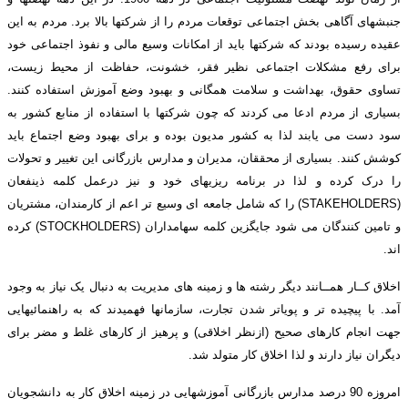
جنبشهای آگاهی بخش اجتماعی توقعات مردم را از شرکتها بالا برد. مردم به این
عقیده رسیده بودند که شرکتها باید از امکانات وسیع مالی و نفوذ اجتماعی خود
برای رفع مشکلات اجتماعی نظیر فقر، خشونت، حفاظت از محیط زیست،
تساوی حقوق، بهداشت و سلامت همگانی و بهبود وضع آموزش استفاده کنند.
بسیاری از مردم ادعا می کردند که چون شرکتها با استفاده از منابع کشور به
سود دست می یابند لذا به کشور مدیون بوده و برای بهبود وضع اجتماع باید
کوشش کنند. بسیاری از محققان، مدیران و مدارس بازرگانی این تغییر و تحولات
را درک کرده و لذا در برنامه ریزیهای خود و نیز درعمل کلمه ذینفعان
(STAKEHOLDERS) را که شامل جامعه ای وسیع تر اعم از کارمندان، مشتریان
و تامین کنندگان می شود جایگزین کلمه سهامداران (STOCKHOLDERS) کرده
اند.
اخلاق کــار همــانند دیگر رشته ها و زمینه های مدیریت به دنبال یک نیاز به وجود
آمد. با پیچیده تر و پویاتر شدن تجارت، سازمانها فهمیدند که به راهنمائیهایی
جهت انجام کارهای صحیح (ازنظر اخلاقی) و پرهیز از کارهای غلط و مضر برای
دیگران نیاز دارند و لذا اخلاق کار متولد شد.
امروزه 90 درصد مدارس بازرگانی آموزشهایی در زمینه اخلاق کار به دانشجویان