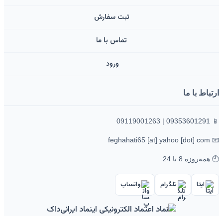
ثبت سفارش
تماس با ما
ورود ‌
ارتباط با ما
📱 09353601291 | 09119001263
📧 feghahati65 [at] yahoo [dot] com
🕘 همه‌روزه 8 تا 24
ایتا
تلگرام
واتساپ