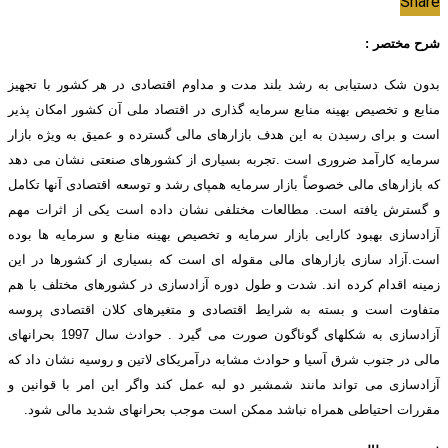
Share
شرح مختصر :
بدون شک دستیابی به رشد بلند مدت و مداوم اقتصادی در هر کشور با تجهیز
منابع و تخصیص بهینه منابع سرمایه گذاری در اقتصاد ملی آن کشور امکان پذیر
است و برای رسیدن به این هدف بازارهای مالی گسترده و عمیق به ویژه بازار
سرمایه کارآمد ضروری است .تجربه بسیاری از کشورهای صنعتی نشان می دهد
که بازارهای مالی خصوصاً بازار سرمایه همپای رشد و توسعه اقتصادی آنها تکامل
و گسترش یافته است. مطالعات مختلفی نشان داده است یکی از اثرات مهم
آزادسازی بهبود کارایی بازار سرمایه و تخصیص بهینه منابع و سرمایه ها بوده
است.آزاد سازی بازارهای مالی مقوله ای است که بسیاری از کشورها در این
زمینه اقدام کرده اند. شدت و طول دوره آزادسازی در کشورهای مختلف با هم
متفاوت است و بسته به شرایط اقتصادی و متغیرهای کلان اقتصادی پروسه
آزادسازی به شکلهای گوناگون صورت می گیرد . حوادث سال 1997 بحرانهای
مالی در جنوب شرق آسیا و حوادث مشابه درآمریکای لاتین و روسیه نشان داد که
آزادسازی می تواند مانند شمشیر دو لبه عمل کند واگر این امر با قوانین و
مقررات احتیاطی همراه نباشد ممکن است موجب بحرانهای شدید مالی شود.