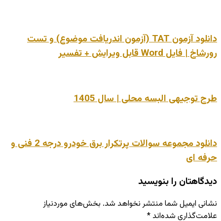
دانلود آزمون TAT (آزمون اندریافت موضوع) و تست
رورشاخ | فایل Word قابل ویرایش + تفسیر
طرح توجیهی البسه محلی | سال 1405
دانلود مجموعه سوالات پرتکرار برق خودرو درجه 2 فنی و
حرفه ای
دیدگاهتان را بنویسید
نشانی ایمیل شما منتشر نخواهد شد.
بخش‌های موردنیاز
علامت‌گذاری شده‌اند
*