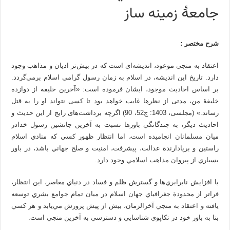
جامعۀ زمینه ساز
شرح مختصر :
اعتقاد به منجی موعود، اندیشه‌ای است که در بیش‌تر ادیان و مذاهب وجود
دارد. تاریخ این اندیشه، در اسلام به زمان رسول گرامی اسلام برمی‌گردد.
بر اساس احادیث موجود، ایشان فرموده است: «آخرین خلیفه از دوازده
خلیفۀ من، مدتی از نظرها غایب خواهد بود تا کسی نتواند او را به قتل
رساند.» (مجلسی، 1403: ج52، 90) اگرچه برداشت‌های رایج از این حدیث و
احادیث دیگر، به چند‌گانگي باورها نسبت به آخرين جانشین رسول خدادر
ميان مسلمانان انجامیده است، اما انتظار ظهور كسي كه منادي اسلام
راستين و برپادارندة عدالت، پيشرفت، امنيت و صلح جهاني باشد، در باور
بسياري از پيروان مذاهب اسلامي وجود دارد.
با افزايش نابرابري‌ها و گسترش ظلم و فساد در دنياي معاصر، اين انتظار،
فراتر از محدودة جغرافياي جهان اسلام در ميان تمام جوامع بشري توسعه
يافته و اعتقاد به منجي آخرالزمان، بيش از پيش پرورش مي‌يابد و هر كسي
بنا به باور خود در تكاپوي شناسايي و دسترسي به آخرين منجي است.