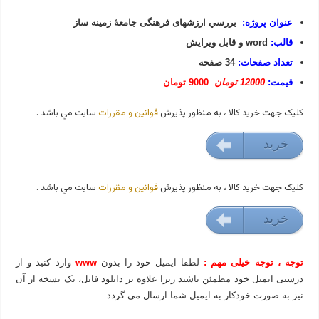
عنوان پروژه:
بررسي ارزشهای فرهنگی جامعۀ زمینه ساز
قالب:
word و قابل ویرایش
تعداد صفحات:
34 صفحه
قیمت:
12000 تومان
9000 تومان
کليک جهت خريد کالا ، به منظور پذيرش
قوانين و مقررات
سايت مي باشد .
خريد
9000 تومان
کليک جهت خريد کالا ، به منظور پذيرش
قوانين و مقررات
سايت مي باشد .
خريد
9000 تومان
توجه ، توجه خیلی مهم :
لطفا ایمیل خود را بدون
www
وارد کنید و از
درستی ایمیل خود مطمئن باشید زیرا علاوه بر دانلود فایل، یک نسخه از آن
نیز به صورت خودکار به ایمیل شما ارسال می گردد.