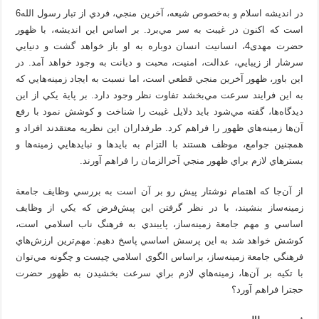
در انديشه اسلام و به‌خصوص شيعه، آخرين منجي، فردي از تبار رسول الله6
است كه اكنون در غيبت به سر مي‌برد. بر اساس این اندیشه، با ظهور
حضرت مهدی4، انسانيت انسان دوباره به او باز خواهد گشت و دنيایي
سرشار از زيبايي، عدالت، امنيت، محبت و ديانت به وجود خواهد آمد. در
اين باور، ظهور آخرين منجي قطعي است، اما نسبت به ايجاد زمينه‌هايي كه
به اين فرايند سرعت مي‌بخشد تفاوت نظر وجود دارد. بر پاية يكي از اين
ديدگاه‌ها، گفته مي‌شود بايد دلايل غيبت را شناخت و كوشش نمود با رفع
آن‌ها زمينه‌هاي ظهور را فراهم كرد. طرفداران اين نظریه معتقدند افراد و
همچنين جوامع، موظف هستند با التزام به بايد‌ها و نبايد‌هايي زمينه‌ها و
بسترهاي لازم براي ظهور منجي آخرالزمان را فراهم آورند.
از آن‌جا كه اهتمام نوشتار پيش رو بر آن است به بررسي وظايف جامعة
زمينه‌ساز بنشيند، با در نظر گرفتن اين پيش‌فرض كه يكي از وظايف
اساسي و مهم جامعة زمينه‌ساز، پايبندي به فرهنگ ناب اسلامي است،
كوشش خواهد شد به اين پرسش اساسي پاسخ دهیم: مهم‌ترين ارزش‌هاي
فرهنگي جامعة زمينه‌ساز، براساس الگوي اسلامي چيست و چگونه مي‌توان
با تكيه‌ بر آن‌ها، زمينه‌هاي لازم براي سرعت بخشيدن به ظهور حضرت
حجترا فراهم آورد؟