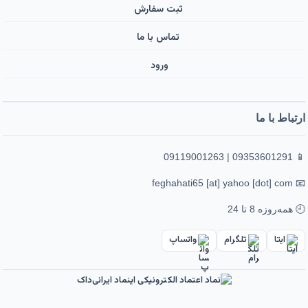
ثبت سفارش
تماس با ما
ورود ‌
ارتباط با ما
📱 09353601291 | 09119001263
📧 feghahati65 [at] yahoo [dot] com
🕘 همه‌روزه 8 تا 24
ایتا
تلگرام
واتساپ