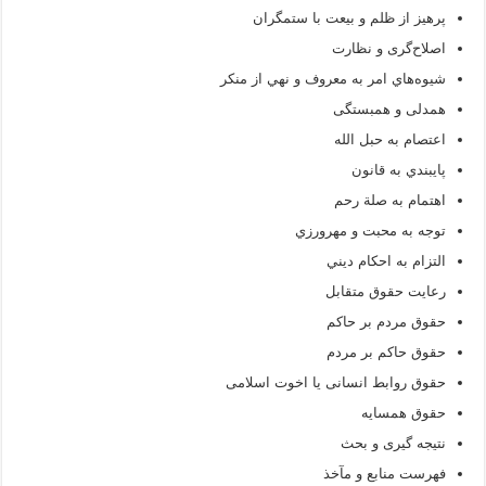
پرهیز از ظلم و بیعت با ستمگران
اصلاح‌گری و نظارت
شيوه‌هاي امر به معروف و نهي از منكر
‌همدلی و ‌همبستگی
اعتصام به حبل الله
پايبندي به قانون
اهتمام به صلة رحم
توجه به محبت و مهرورزي
التزام به احكام ديني
رعایت حقوق متقابل
حقوق مردم بر حاکم
حقوق حاکم بر مردم
حقوق روابط انسانی یا اخوت اسلامی
حقوق همسایه
نتيجه گیری و بحث
فهرست منابع و مآخذ