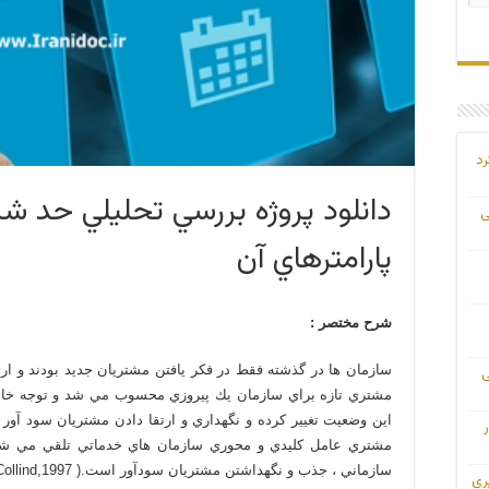
رد
دانلود پروژه بررسي تحليلي حد ش
ی
پارامترهاي آن
شرح مختصر :
سازمان ها در گذشته فقط در فكر يافتن مشتريان جديد بودند و ار
ی
مشتري تازه براي سازمان يك پيروزي محسوب مي شد و توجه خا
اين وضعيت تغيير كرده و نگهداري و ارتقا دادن مشتريان سود آور
مشتري عامل كليدي و محوري سازمان هاي خدماتي تلقي مي شود 
سازماني ، جذب و نگهداشتن مشتريان سودآور است.( Collind,1997).
ری