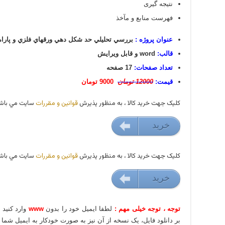
نتیجه گیری
فهرست منابع و مآخذ
عنوان پروژه :
بررسي تحليلي حد شكل دهي ورقهاي فلزي و پارام
قالب:
word و قابل ویرایش
تعداد صفحات:
17 صفحه
قیمت:
12000 تومان
9000 تومان
کليک جهت خريد کالا ، به منظور پذيرش
قوانين و مقررات
سايت مي باشد
خريد
9000 تومان
کليک جهت خريد کالا ، به منظور پذيرش
قوانين و مقررات
سايت مي باشد
خريد
9000 تومان
توجه ، توجه خیلی مهم :
لطفا ایمیل خود را بدون
www
وارد کنید
بر دانلود فایل، یک نسخه از آن نیز به صورت خودکار به ایمیل شما