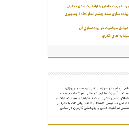
ن و مدیریت دانش با ارائه یک مدل تحلیلی
دانلود پروژه بررسی مهمترین موانع و چالشهای اساسی در تحقق و پیاده سازی سند چشم انداز 1404 جمهوری
عوامل موفقيت در پياده‌سازي آن
سرمايه هاي فكري
 و مرجع علمی پیشرو در حوزه ارائه پایان‌نامه، پروپوزال،
ت. مأموریت ما ایجاد بستری هوشمند، جامع و
 فعالان علمی کشور است تا بتوانند با سرعت، دقت و
صی دسترسی داشته باشند. ایرانی‌داک با تکیه بر
مسیر موفقیت علمی و پژوهشی کاربران در تمامی