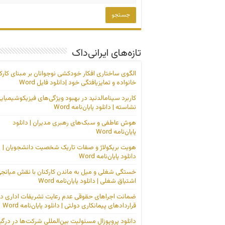
تازه‌های ایرانی‌داک
الگوی ساختاری افکار خودکشی نوجوانان بر مبنای کارک
خانواده و تمایزیافتگی خود |دانلود فایل Word
کاربرد سینامالدئید در بهبود ویژگی‌های فیزیکوشیمیای
نشاسته | دانلود پایان‌نامه Word
هوش عاطفی و سبک‌های رهبری مدیران | دانلود
پایان‌نامه Word
هویت بریکولاژ و صفات تاریک شخصیت دانشجویان |
دانلود پایان‌نامه Word
خستگی شغلی و میل به ماندن کارکنان با نقش میانج
اشتیاق شغلی | دانلود پایان‌نامه Word
ضمانت اجراهای حقوقی عدم رعایت تشریفات اداری در
قراردادهای پیمانکاری دولتی | دانلود پایان‌نامه Word
دانلود پروپوزال مسئولیت بین‌المللی شرکت‌ها در درگی