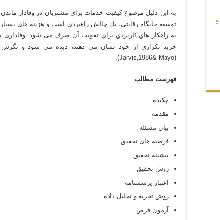
به اين دليل موضوع کیفیت خدمات برای مشتريان در وفادار ماندن آ
و
توسعه جايگاه رقابتي، يك چالش راهبردي است و هزينه هاي بسيار
به راهكار هاي كاربردي براي تقويت آن صرف می شود. وفاداری پد
خريد تكراري از خود نشان مي دهند، ديده مي شود و نگرش
(Jarvis,1986& Mayo).
فهرست مطالب
چکیده
مقدمه
بیان مسئله
فرضیه های تحقیق
پیشینه تحقیق
روش تحقیق
اعتبار پرسشنامه
روش تجزیه و تحلیل داده
آزمون فرض