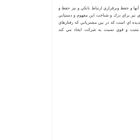
نها و حفظ وبرقراري ارتباط بانكي و نيز حفظ و
ي نيز براي درك و شناخت اين مفهوم و دستيابي
يده اي است كه در بين مشترياني كه رفتارهاي
 مثبت و قوي نسبت به شركت ايجاد مي كند