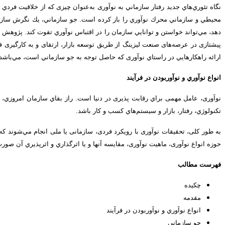
نگاه تئوري‌هاي جديد رفتار سازماني به نوآوری به‌عنوان چیزی که از خلاقیت فرد
محيطي و سازماني محرك نوآوري را باز كرده است. جو سازماني، يك نگرش سازماني
دهد، مي‌تواند خواستن و توانايي سازمان را در اقتباس نوآوري تقوت كند. پژوهش 
پیشتازی در عرصه‌های صنعت لیزینگ از طریق توسعه بازار، ارتقای و به کارگیری ف
ارائه راهکارهايي در راستاي نوآوری كه حاصل توجه به جو سازماني است، مي‌باشد. 
انواع نوآوري و نوآوربودن در فرآيند
نوآوری، عامل مهمی براي رقابت پذیری در دنیا است. راز بقاي سازمان امروزي، 
تكنولوژي، رفتار، بازار و سيستم‌هاي كسب و كار باشد.
به طور کلی، تحقیقات نوآوری با رویکرد فردی، سازمانی یا ملی انجام مي‌شوند كه
حوزه انواع نوآوری، ماهيت نوآوری، مقایسه آنها و يا اثرگذاري و اثرپذيري آن صورت
فهرست مطالب
چكيده
مقدمه
انواع نوآوري و نوآوربودن در فرآيند
جو سازماني