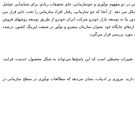
هنگي در دو مفهوم نوآوری و جوسازماني، جاي تحقيقات زيادي براي شناسايي عوامل
مي دهد. از آنجا كه جو سازماني، رفتار افراد سازماني را تحت تاثير قرار مي
ودور بنا به توسعه بازار خودرو شرکت ایران خودرو از طریق توسعه روش­های فروش
 ارتقاي جايگاه خود بعنوان سازمان پيشرو و نوآور در صنعت ليزينگ كشور، درصدد
 مورد ‌بررسي قرار مي‌گيرد.
 تغييرات محيطي است كه اين پاسخ‌ها مي‌تواند به شكل محصول،‌ خدمت، فرايند،
ز دارند. مروری بر ادبیات، نشان می‌دهد که مطالعات نوآوری در سطح سازمانی در