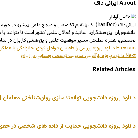
About ایرانی داک
ایرانی‌داک (IraniDoc) یک پلتفرم تخصصی و مرجع علمی پی
دانشجویان، پژوهشگران، اساتید و فعالان علمی کشور است تا بتوانند ب
تخصصی، همراه مطمئن مسیر موفقیت علمی و پژوهشی کاربران در تما
Previous
دانلود پروژه بررسی رابطه بین عوامل فردی-خانوادگی با عملکرد 
Next
دانلود پروژه بازآفريني مديريت توسعه روستايي در ايران
Related Articles
دانلود پروژه دانشجویی توانمندسازی روان‌شناختی معلمان | عم
دانلود پروژه دانشجویی حمایت از داده های شخصی در حقوق تجار