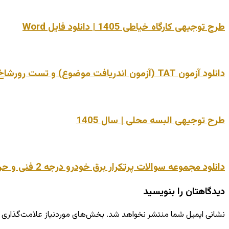
طرح توجیهی کارگاه خیاطی 1405 | دانلود فایل Word
دانلود آزمون TAT (آزمون اندریافت موضوع) و تست رورشاخ | فایل Word قابل ویرایش + تفسیر
طرح توجیهی البسه محلی | سال 1405
دانلود مجموعه سوالات پرتکرار برق خودرو درجه 2 فنی و حرفه ای
دیدگاهتان را بنویسید
نشانی ایمیل شما منتشر نخواهد شد.
بخش‌های موردنیاز علامت‌گذاری 