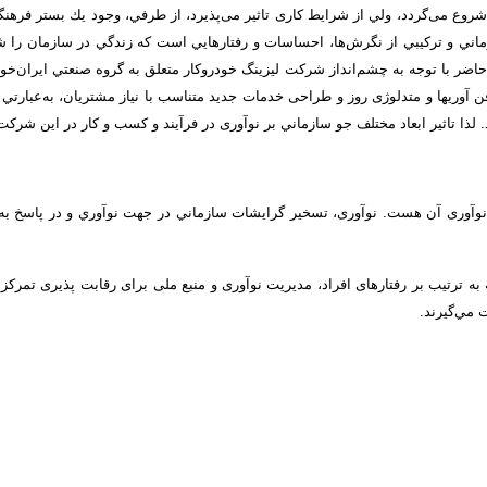
ي شروع می‌گردد، ولي از شرایط کاری تاثیر می‌پذیرد، از طرفي، وجود يك بستر فر
 و تركيبي از نگرش‌ها، احساسات و رفتارهايي است كه زندگي در سازمان را شكل 
حاضر با توجه به چشم‌انداز شركت ليزينگ خودروكار متعلق به گروه صنعتي ايران‌خ
ن آوری­ها و متدلوژی روز و طراحی خدمات جدید متناسب با نیاز مشتریان، به‌عبارتي
لذا تاثير ابعاد مختلف جو سازماني بر نوآوری در فرآيند و كسب و كار در اين شركت
نوآوری آن هست. نوآوری،‌ تسخير گرايشات سازماني در جهت نوآوري و در پاسخ به
 به ترتیب بر رفتارهای افراد، مدیريت نوآوری و منبع ملی برای رقابت پذیری تمرك
 مي‌گيرند.