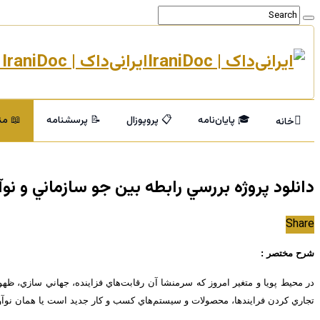
ایرانی‌داک | IraniDoc مرجع تخصصی پایان‌نامه و خدمات پژوهشی دانشگاهی
🎓 پایان‌نامه
📋 پروپوزال
📝 پرسشنامه
📖 من
خانه
دانلود پروژه بررسي رابطه بین جو سازماني و نوآ
Share
شرح مختصر :
در محيط پويا و متغير امروز كه سرمنشا آن رقابت‌هاي فزاينده، جهاني سازي، ظهور
تجاري كردن فرایندها، محصولات و سيستم‌هاي كسب و كار جديد است يا همان نوآوری