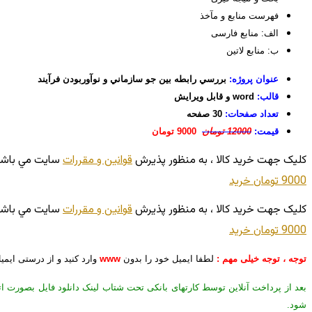
فهرست منابع و مآخذ
الف: منابع فارسی
ب: منابع لاتین
عنوان پروژه:
بررسي رابطه بین جو سازماني و نوآوربودن فرآيند
قالب:
word و قابل ویرایش
تعداد صفحات:
30 صفحه
قیمت:
12000 تومان
9000 تومان
کليک جهت خريد کالا ، به منظور پذيرش
قوانين و مقررات
سايت مي باشد
9000 تومان
خريد
کليک جهت خريد کالا ، به منظور پذيرش
قوانين و مقررات
سايت مي باشد
9000 تومان
خريد
توجه ، توجه خیلی مهم :
لطفا ایمیل خود را بدون
www
وارد کنید و از درستی ایم
بعد از پرداخت آنلاین توسط کارتهای بانکی تحت شتاب لینک دانلود فایل بصورت ا
شود.