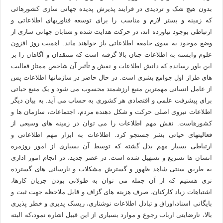
بدون هیچ شک و تردیدی در فرایند پذیرش پدیده جهانی سازی کشورهائی
که زمینه و بستر لازم و مناسب را برای توسعه فناوریهای اطلاعاتی و
ارتباطی بوجود نیاورده اند، در حرکت هدایت شده و شتابان جهانی سازی از
وضع موجود به سوی جامعه اطلاعاتی باز خواهند ماند. اهمیت روز افزون
علوم وابسته به اطلاعات چنان بالا گرفته است که منتقدان و آگاهان را بر
این باور رسانده که دانش اطلاعات و نقش و تأثیر آن شاخص ممتاز فعالیت
های طراز اول جوامع بشری است. در حال حاضر در سازمانها اطلاعات پس
از عامل انسانی مهمترین منبع ارزشمند محسوب می شود و یک منبع حیاتی
برای پیشرفت علمی و اقتصادی هر کشوری به حساب می آید. به بیان دیگر
اطلاعات نیروی اصلی حرکت و شکل دهنده مردم، اجتماعات، سازمان ها و
کشورهاست. نقش مهم اطلاعات را می توان در زمینه های وسیعی از
فعالیتهای حیاتی بشر جستجو کرد. اطلاعات به ابزار مهم اطلاعاتی و
ارتباطی بسیار مهم بدل گشته که توسط آن بسیاری از امور روزمره
انسان ها تسریع و تسهیل شده است. در عصر جدید، در انجام امور اداری
به طریق سنتی شاهد ظهور و گسترش مشکلات و نارسائی های گسترده
تری هستیم که از آن جمله می توان به طولانی بودن جریان کارها،
اشتباهات زیاد کارکنان، صرف هزینه های گزاف و قابل ملاحظه جهت ثبت و
بایگانی اسناد،اوراق و تبادل اطلاعات نوشتاری، ریسک پذیری و خطر پذیری
بالا، نارضایتی ارباب رجوع و موارد بسیاری از این قبیل اشاره نمود،که البته