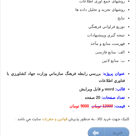
روشهای جمع آوری اطلاعات
روشهای تجزیه و تحلیل داده ها
نتايج
توزيع فراواني فرهنگي
نتيجه گيري وپيشنهادات
فهرست منابع و مآخذ
الف: منابع فارسی
ب: منابع لاتین
عنوان پروژه:
بررسي رابطه فرهنگ سازماني وزارت جهاد كشاورزي با
فناوري اطلاعات
قالب:
word و قابل ویرایش
تعداد صفحات:
20 صفحه
قیمت:
12000 تومان
9000 تومان
کليک جهت خريد کالا ، به منظور پذيرش
قوانين و مقررات
سايت مي باشد .
خريد
9000 تومان