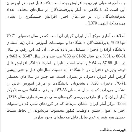
و مقاطع تحصيلي نيز رو به افزايش بوده است. نکته قابل توجه در اين ميان
اين است که با نگاهي به آمار پذيرفته‌شدگان در سال‌هاي مختلف، تعداد
پذيرفته‌شدگان زن در سال‌هاي اخير، افزايش چشمگيري را نشان
مي‌دهد(جاراللهي، 1379).
اطلاعات آماري مرکز آمار ايران گوياي آن است که در سال تحصيلي 71-70
تنها 29% پذيرفته‌شدگان دانشگاه‌ها و مؤسسات آموزش عالي (به استثناي
دانشگاه آزاد) را دختران تشکيل مي‌داده‌اند. حال آن که، اين رقم، در سال
81-80 به 51% و در سال 82-81 به 53% مي‌رسد و در سال 87-86 به 63% و
در سال 88-87 به 64% رسيده است. بنابراين آمارها نشانگر افزايش قابل
توجه پذيرش دختران در دانشگاه‌ها به نسبت سال‌هاي قبل و حتي پيشي
گرفتن آمار قبولي دختران بر پسران است. هم چنين در سال‌هاي تحصيلي
71-70، دختران 28% دانشجويان دانشگاه‌ها و مراکز آموزش عالي را
تشکيل مي‌دادند که در سال تحصيلي 88-87 اين رقم به 64% مي‌رسد(مركز
آمار ايران، )؛ و از طرفي بررسي گروه‌هاي سني در سرشماري سال 1375و
1385 مرکز آمار ايران، نشان مي‌دهد که در گروه‌هاي سني که در سنوات
اخير به عنوان سنين داوطلب کنکور محسوب مي‌شوند، از لحاظ نسبت
جنسي هيچ تغيير و عدم تعادل قابل ملاحظه‌اي وجود ندارد.
فهرست مطالب