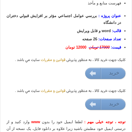
فهرست منابع و مآخذ
عنوان پروژه :
بررسي عوامل اجتماعي مؤثر بر افزايش قبولي دختران
در دانشگاه
قالب:
word و قابل ویرایش
تعداد صفحات:
26 صفحه
قیمت:
17000 تومان
12000 تومان
کليک جهت خريد کالا ، به منظور پذيرش
قوانين و مقررات
سايت مي باشد .
خريد
9000 تومان
کليک جهت خريد کالا ، به منظور پذيرش
قوانين و مقررات
سايت مي باشد .
خريد
9000 تومان
توجه ، توجه خیلی مهم :
لطفا ایمیل خود را بدون
www
وارد کنید و از
درستی ایمیل خود مطمئن باشید زیرا علاوه بر دانلود فایل، یک نسخه از آن