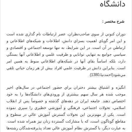
دانشگاه
شرح مختصر :
دوران کنوني از سوي صاحب‌نظران، عصر ارتباطات نام گذاري شده است
و اين امر گوياي اهميت بسزاي دانش، اطلاعات و شبکه‌هاي اطلاعاتي و
ارتباطي در آن است. در اين شرايط، نه تنها توسعه اجتماعي و اقتصادي و
سياسي جوامع به تنهايي توانايي و ظرفيت علمي و اطلاعاتي آنها بستگي
دارد، بلکه اساساً بقاي آنها در شبکه‌هاي اطلاعاتي منوط به همين امر
است. بنابراين دانش در ظرفيت علمي افراد بيش از هر زمان حياتي تلقي
مي‌شود(احمدنيا،1380).
انگيزه و اشتياق بيشتر دختران براي حضور اجتماعي در سال‌هاي اخير
موجب شده هر سال سهم بيشتري از ورودي‌هاي دانشگاه‌ها را به خود
اختصاص دهند. جامعه ايران در دهه‌هاي گذشته و خصوصاً پس از انقلاب
اسلامي، تحولات اجتماعي، فرهنگي و آموزشي خطيري را سپري نموده
است. يکي از مهم‌ترين اين تحولات گسترش آموزش عالي در سطوح و
مقاطع گوناگون است، که با مشارکت گستردة زنان نيز همراه شده است.
به عبارت ديگر، با گسترش نظام آموزش عالي تعداد پذيرفته‌شدگان رشته‌ها