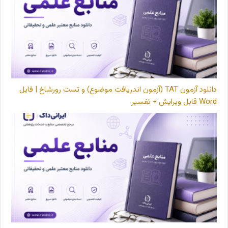
دانلود آزمون TAT (آزمون اندریافت موضوع) و تست رورشاخ | فایل
Word قابل ویرایش + تفسیر