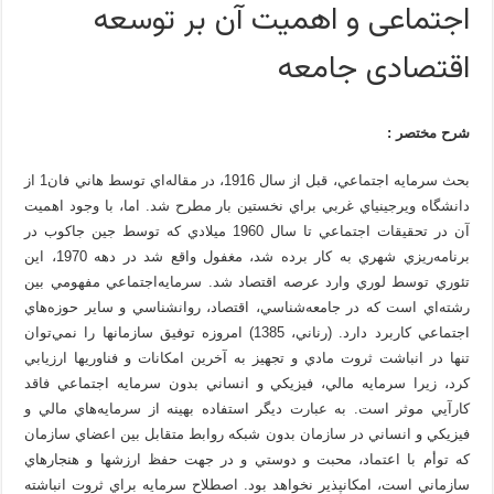
اجتماعی و اهمیت آن بر توسعه
اقتصادی جامعه
شرح مختصر :
بحث سرمايه اجتماعي، قبل از سال 1916، در مقاله‌اي توسط هاني فان1 از
دانشگاه ويرجينياي غربي براي نخستين بار مطرح شد. اما، با وجود اهميت
آن در تحقيقات اجتماعي تا سال 1960 ميلادي كه توسط جين جاكوب در
برنامه‌ريزي شهري به كار برده شد، مغفول واقع شد در دهه 1970، اين
تئوري توسط لوري وارد عرصه اقتصاد شد. سرمايه‌اجتماعي مفهومي بين
رشته‌اي است كه در جامعه‌شناسي، اقتصاد، روانشناسي و ساير حوزه‌هاي
اجتماعي كاربرد دارد. (رناني، 1385) امروزه توفيق سازمانها را نمي‌توان
تنها در انباشت ثروت مادي و تجهيز به آخرين امكانات و فناوريها ارزيابي
كرد، زيرا سرمايه مالي، فيزيكي و انساني بدون سرمايه اجتماعي فاقد
كارآيي موثر است. به عبارت ديگر استفاده بهينه از سرمايه‌هاي مالي و
فيزيكي و انساني در سازمان بدون شبكه روابط متقابل بين اعضاي سازمان
كه توأم با اعتماد، محبت و دوستي و در جهت حفظ ارزشها و هنجارهاي
سازماني است، امكانپذير نخواهد بود. اصطلاح سرمايه براي ثروت انباشته