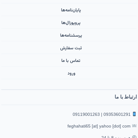
پایان‌نامه‌ها
پروپوزال‌ها
پرسشنامه‌ها
ثبت سفارش
تماس با ما
ورود ‌
ارتباط با ما
09353601291 | 09119001263
feghahati65 [at] yahoo [dot] com
همه‌روزه 8 تا 24