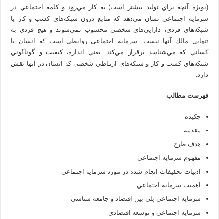
(بويژه آنچه براي توليد بيشتر است) به كار مي‌رود و كلمه اجتماعي در
سرمايه اجتماعي نشان مي‌دهد كه منابع درون شبكه‌هاي كسب و كار يا
شبكه‌هاي فردي، دارايي‌هاي شخصي محسوب نمي‌شوند و هيچ فردي به
تنهايي مالك آنها نيست. سرمايه اجتماعي روابطي است كه انسان با
كساني كه مي‌شناسد برقرار مي‌كند. يعني اندازه، كيفيت و گوناگوني
شبكه‌هاي كسب و كار و شبكه‌هاي ارتباطي شخصي كه انسان در آنها نقش
دارد.
فهرست مطالب
چكيده
مقدمه
هدف طرح
مفهوم سرمايه اجتماعي
ادبيات تحقيقات انجام شده در مورد سرمايه اجتماعي
اهميت سرمايه اجتماعي
سرمایه اجتماعی پلی بین اقتصاد و جامعه شناسی
سرمايه اجتماعي و توسعه اقتصادي