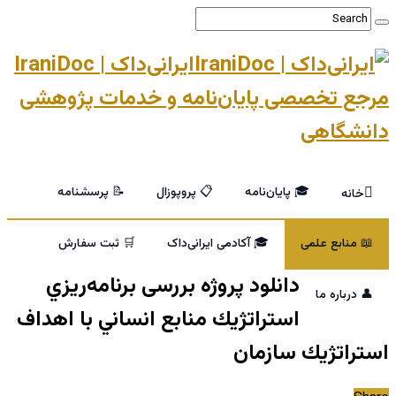
ایرانی‌داک | IraniDoc
مرجع تخصصی پایان‌نامه و خدمات پژوهشی
دانشگاهی
🎓 پایان‌نامه
📋 پروپوزال
📝 پرسشنامه
خانه
📖 منابع علمی
🎓 آکادمی ایرانی‌داک
🛒 ثبت سفارش
دانلود پروژه بررسی برنامه‌ريزي
👤 درباره ما
استراتژيك منابع انساني با اهداف
استراتژيك سازمان