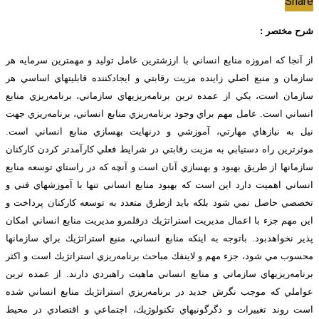
Share
شرح مختصر :
از آنجا كه امروزه منابع انساني با ارزشترين عامل توليد و مهمترين سرمايه هر
سازمان و منبع اصلي زاينده مزيت رقابتي و ايجادكننده قابليتهاي اساسي هر
سازمان است، يكي از عمده ترين برنامه‌ريزيهاي سازماني، برنامه‌ريزي منابع
انساني است. عامل مهم براي وجود برنامه‌ريزي منابع انساني، برنامه‌ريزي جهت
نيل به نيازهاي مهارتي، آموزشي و درنهايت بهسازي منابع انساني است.
موثرترين راه دستيابي به مزيت رقابتي در شرايط فعلي كارآمدتر كردن كاركنان
سازمانها از طريق بهبود و بهسازي آنان است و آنچه كه در راستاي توسعه منابع
انساني اهميت دارد اين است كه بهبود منابع انساني تنها با آموزشهاي فني و
تخصصي حاصل نمي شود بلكه بايد ازطرق متعدد به توسعه كاركنان پرداخت و
اين مهم جزء با اعمال مديريت استراتژيك درقلمرو مديريت منابع انساني امكان
پذير نخواهدبود. باتوجه به اينكه منابع انساني، منبع استراتژيك براي سازمانها
محسوب مي شود، جزء مهم و لاينفك مباحث برنامه‌ريزي استراتژيك است و اكثر
برنامه‌ريزيهاي سازماني و منابع انساني ماهيت راهبردي دارند. از عمده ترين
عواملي كه موجب نگرش جديد در برنامه‌ريزي استراتژيك منابع انساني شده
است روند تغييرات و دگرگونيهاي تكنولوژيك، اجتماعي و اقتصادي در محيط