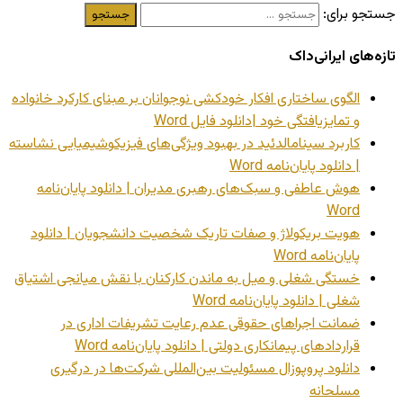
جستجو برای:
تازه‌های ایرانی‌داک
الگوی ساختاری افکار خودکشی نوجوانان بر مبنای کارکرد خانواده
و تمایزیافتگی خود |دانلود فایل Word
کاربرد سینامالدئید در بهبود ویژگی‌های فیزیکوشیمیایی نشاسته
| دانلود پایان‌نامه Word
هوش عاطفی و سبک‌های رهبری مدیران | دانلود پایان‌نامه
Word
هویت بریکولاژ و صفات تاریک شخصیت دانشجویان | دانلود
پایان‌نامه Word
خستگی شغلی و میل به ماندن کارکنان با نقش میانجی اشتیاق
شغلی | دانلود پایان‌نامه Word
ضمانت اجراهای حقوقی عدم رعایت تشریفات اداری در
قراردادهای پیمانکاری دولتی | دانلود پایان‌نامه Word
دانلود پروپوزال مسئولیت بین‌المللی شرکت‌ها در درگیری
مسلحانه