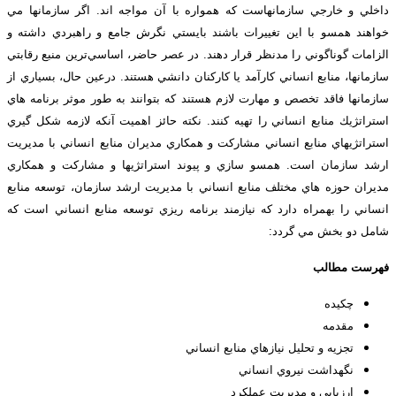
داخلي و خارجي سازمانهاست كه همواره با آن مواجه اند. اگر سازمانها مي
خواهند همسو با اين تغييرات باشند بايستي نگرش جامع و راهبردي داشته و
الزامات گوناگوني را مدنظر قرار دهند. در عصر حاضر، اساسي‌ترين منبع رقابتي
سازمانها، منابع انساني كارآمد يا كاركنان دانشي هستند. درعين حال، بسياري از
سازمانها فاقد تخصص و مهارت لازم هستند كه بتوانند به طور موثر برنامه هاي
استراتژيك منابع انساني را تهيه كنند. نكته حائز اهميت آنكه لازمه شكل گيري
استراتژيهاي منابع انساني مشاركت و همكاري مديران منابع انساني با مديريت
ارشد سازمان است. همسو سازي و پيوند استراتژيها و مشاركت و همكاري
مديران حوزه هاي مختلف منابع انساني با مديريت ارشد سازمان، توسعه منابع
انساني را بهمراه دارد كه نيازمند برنامه ريزي توسعه منابع انساني است كه
شامل دو بخش مي گردد:
فهرست مطالب
چكيده
مقدمه
تجزيه و تحليل نيازهاي منابع انساني
نگهداشت نيروي انساني
ارزيابي و مديريت عملكرد