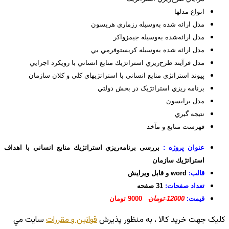
انواع‌ مدلها
مدل‌ ارائه‌ شده‌ به‌وسيله‌ رزماري‌ هريسون
مدل‌ ارائه‌شده‌ به‌وسيله‌ جيمزواكر
مدل‌ ارائه‌ شده‌ به‌وسيله‌ كريستوفرمي‌ بي
مدل‌ فرآيند طرح‌ريزي‌ استراتژيك‌ منابع‌ انساني‌ با رويكرد اجرايي
پيوند استراتژي منابع انساني با استراتژيهاي كلي و كلان سازمان
برنامه ريزي استراتژيک در بخش دولتي
مدل برايسون
نتيجه گيري
فهرست منابع و مآخذ
عنوان پروژه :
بررسی برنامه‌ريزي استراتژيك منابع انساني با اهداف
استراتژيك سازمان
قالب:
word و قابل ویرایش
تعداد صفحات:
31 صفحه
قیمت:
12000 تومان
9000 تومان
کليک جهت خريد کالا ، به منظور پذيرش
قوانين و مقررات
سايت مي