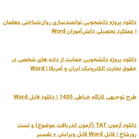
دانلود پروژه دانشجویی توانمندسازی روان‌شناختی معلمان
| عملکرد تحصیلی دانش‌آموزان Word
دانلود پروژه دانشجویی حمایت از داده های شخصی در
حقوق تجارت الکترونیک ایران و آمریکا | Word
طرح توجیهی کارگاه خیاطی 1405 | دانلود فایل Word
دانلود آزمون TAT (آزمون اندریافت موضوع) و تست
رورشاخ | فایل Word قابل ویرایش + تفسیر