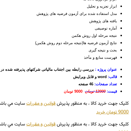
ابزار تجزيه و تحليل
مدل استفاده شده برای آزمون فرضیه های پژوهش
یافته های پژوهش
آماره­ توصیفی
نتیجه مرحله اول روش هکمن
نتایج آزمون فرضیه ها(نتیجه مرحله دوم روش هکمن)
بحث و نتیجه گیری
فهرست منابع و مآخذ
عنوان پروژه :
بررسی رابطه بین اجتناب مالیاتی شرکتهای پذیرفته شده د
قالب:
word و قابل ویرایش
تعداد صفحات:
46 صفحه
قیمت:
12000 تومان
9000 تومان
کليک جهت خريد کالا ، به منظور پذيرش
قوانين و مقررات
سايت مي باشد
9000 تومان
خريد
کليک جهت خريد کالا ، به منظور پذيرش
قوانين و مقررات
سايت مي باشد