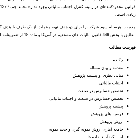
ق
زیادی است.
مدیریت هرساله سود شرکت را برای دو هدف تهیه می­نماید. از یک طرف با هدف گ
مطابق با بخش 446 قانون مالیات های مستقیم در آمریکا و ماده 18 از تصویب­نامه اصلاحيه آئين‌نامه تبصره 2 ماده 95 قانون مالیات­های مستقیم در ایران، سود مشمول مالیات برمبنای “استانداردهای حسابداری”و در نتیجه بر مبنای تعهدی تهیه می گردد.
فهرست مطالب
چکیده
مقدمه و بیان مساله
مبانی نظری و پیشینه پژوهش
اجتناب مالیاتی
تخصص حسابرس در صنعت
تخصص حسابرس در صنعت و اجتناب مالیاتی
پیشینه پژوهش
فرضیه­ های پژوهش
روش پژوهش
جامعه آماری، روش نمونه گیری و حجم نمونه
ابزار گردآوری داده ها