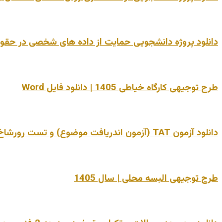
دانلود پروژه دانشجویی حمایت از داده های شخصی در حقوق تجار
طرح توجیهی کارگاه خیاطی 1405 | دانلود فایل Word
دانلود آزمون TAT (آزمون اندریافت موضوع) و تست رورشاخ | فایل Word قابل ویرایش + تفسیر
طرح توجیهی البسه محلی | سال 1405