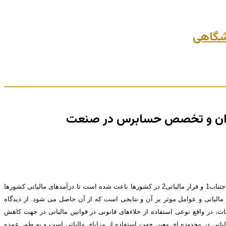
ر تهران و تخصص حسابرس در صنعت
در اکثر کشورها، بخش عمده ای از منابع درآمدی دولت از طریق مالیات تامین می شود. سهم از کل درآمدهای عمومی در میان کشورها متفاوت است. در این میان، اجتناب1 و فرار مالیاتی2 در کشورها باعث شده است تا درآمدهای مالیاتی کشورها
مالیاتی و عوامل موثر بر آن و نتایجی است که از آن حاصل می شود. از دیدگاه
، 2010). فرار مالیاتی نوعی تخلف قانونی، اما اجتناب از مالیات، در واقع نوعی استفاده از خلاءهای قانونی در قوانین مالیاتی در جهت کاهش
الیاتی در محدوده ای معین جهت استفاده از مزایای مالیاتی است و به طور عمده