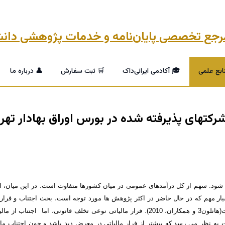
ابع علمی
🎓 آکادمی ایرانی‌داک
🛒 ثبت سفارش
👤 درباره ما
تی شرکتهای پذیرفته شده در بورس اوراق بهادا
یار مهم که در حال حاضر در اکثر پژوهش ها مورد توجه است، بحث اجتناب و فرار 
نظری، منظور از اجتناب مالیاتی، تلاش در جهت کاهش مالیات های پرداختی است(هانلون3 و همکاران
 است به نظر می رسد که بیشتر از فرار مالیاتی در معرض دید باشد و چون اجتناب م