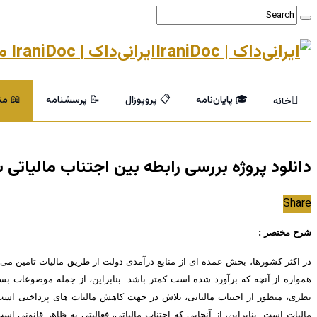
ایرانی‌داک | IraniDoc مرجع تخصصی پایان‌نامه و خدمات پژوهشی دانشگاهی
🎓 پایان‌نامه
📋 پروپوزال
📝 پرسشنامه
📖 من
خانه
دانلود پروژه بررسی رابطه بین اجتناب مالیا
Share
شرح مختصر :
همواره از آنچه که برآورد شده است کمتر باشد. بنابراین، از جمله موضوعات بس
مالیات است. بنابراین، از آنجایی که اجتناب مالیاتی، فعالیتی به ظاهر قانونی