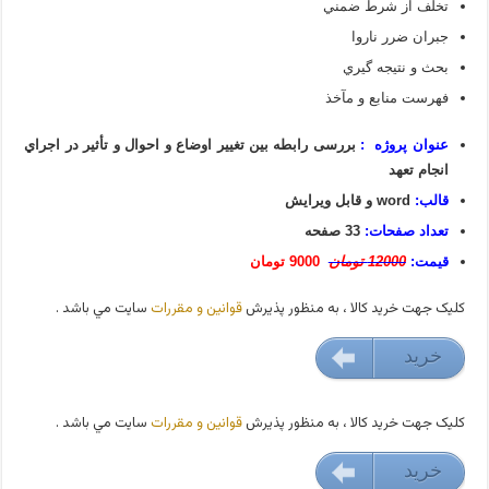
تخلف از شرط ضمني
جبران ضرر ناروا
بحث و نتيجه گيري
فهرست منابع و مآخذ
عنوان پروژه :
بررسی رابطه بین تغيير اوضاع و احوال و تأثير در اجراي
انجام تعهد
قالب:
word و قابل ویرایش
تعداد صفحات:
33 صفحه
قیمت:
12000 تومان
9000 تومان
کليک جهت خريد کالا ، به منظور پذيرش
قوانين و مقررات
سايت مي باشد .
خريد
9000 تومان
کليک جهت خريد کالا ، به منظور پذيرش
قوانين و مقررات
سايت مي باشد .
خريد
9000 تومان