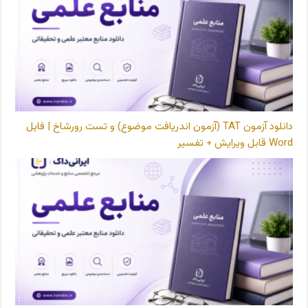
دانلود آزمون TAT (آزمون اندریافت موضوع) و تست رورشاخ | فایل
Word قابل ویرایش + تفسیر