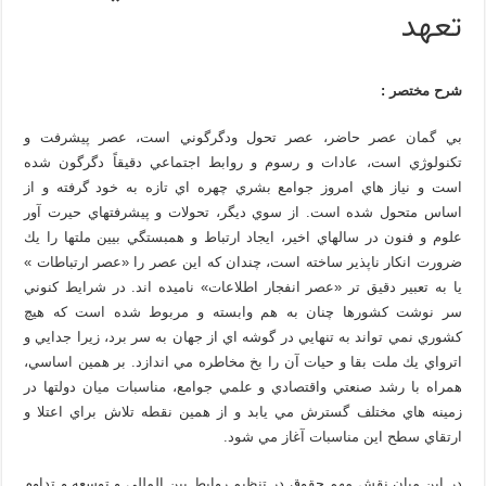
تعهد
شرح مختصر :
بي گمان عصر حاضر، عصر تحول ودگرگوني است، عصر پيشرفت و
تكنولوژي است، عادات و رسوم و روابط اجتماعي دقيقاً دگرگون شده
است و نياز هاي امروز جوامع بشري چهره اي تازه به خود گرفته و از
اساس متحول شده است. از سوي ديگر، تحولات و پيشرفتهاي حيرت آور
علوم و فنون در سالهاي اخير، ايجاد ارتباط و همبستگي بيين ملتها را يك
ضرورت انكار ناپذير ساخته است، چندان كه اين عصر را «عصر ارتباطات »
يا به تعبير دقيق تر «عصر انفجار اطلاعات» ناميده اند. در شرايط كنوني
سر نوشت كشورها چنان به هم وابسته و مربوط شده است كه هيچ
كشوري نمي تواند به تنهايي در گوشه اي از جهان به سر برد، زيرا جدايي و
اترواي يك ملت بقا و حيات آن را بخ مخاطره مي اندازد. بر همين اساسي،
همراه با رشد صنعتي واقتصادي و علمي جوامع، مناسبات ميان دولتها در
زمينه هاي مختلف گسترش مي يابد و از همين نقطه تلاش براي اعتلا و
ارتقاي سطح اين مناسبات آغاز مي شود.
در اين ميان نقش مهم حقوق در تنظيم روابط بين المللي و توسعه و تداوم