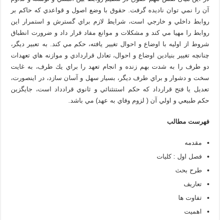
آن را نمي توان ناديده گرفت. حقوق با وضع اصول و قواعدي كه حاكم بر
روابط داخلي و خارجي است، شرايط لازم براي گسترش و استمرار اين
روابط را مهيا مي كند و مشكلات و موانع مفاد قرار داد و ضرورت انطباق
شروط از اوليه با اوضاع و احوال تغيير يافته، حكم مي كند. به تعبير ديگر،
چنانچه تغيير بنيادين اوضاع و احوال، تعادل قراردادي و موازنه هاي تعهدات
دو طرف را به شدت بهم زنده و انجام تعهد را براي يك طرف، به غايت
سخت و دشوار و براي طرف ديگر، بسيار سهل و آسان سازد، در اينصورت،
تعديل يا فتح قرارداد كه حكم استنثنائي و ثانوي قرادداد است، جايگزين
حكم طبيعي و اولي آن ( لزوم وفاي به عهد) مي باشد.
فهرست مطالب
مقدمه
فصل اول : كليات
طرح بحث
تعاريف
تفاوت ها
اهميت