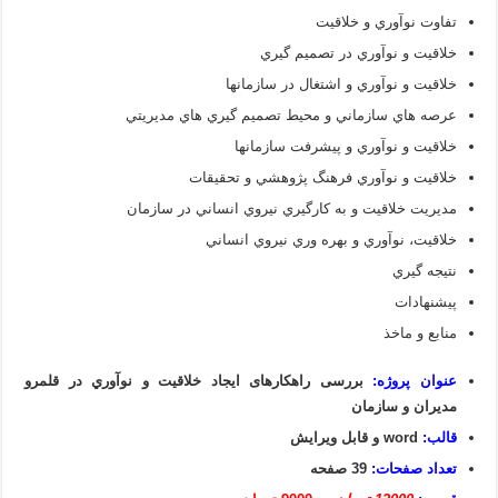
تفاوت نوآوري و خلاقيت
خلاقيت و نوآوري در تصميم گيري
خلاقيت و نوآوري و اشتغال در سازمانها
عرصه هاي سازماني و محيط تصميم گيري هاي مديريتي
خلاقيت و نوآوري و پيشرفت سازمانها
خلاقيت و نوآوري فرهنگ پژوهشي و تحقيقات
مديريت خلاقيت و به کارگيري نيروي انساني در سازمان
خلاقيت، نوآوري و بهره وري نيروي انساني
نتيجه گيري
پيشنهادات
منابع و ماخذ
عنوان پروژه:
بررسی راهکارهای ایجاد خلاقيت و نوآوري در قلمرو
مديران و سازمان
قالب:
word و قابل ویرایش
تعداد صفحات:
39 صفحه