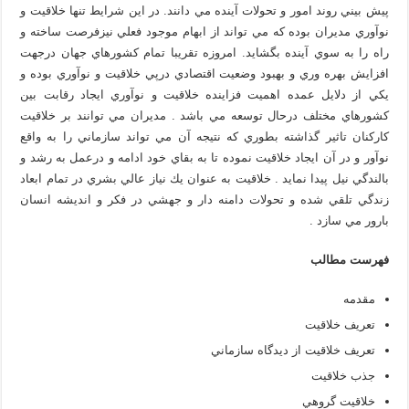
پيش بيني روند امور و تحولات آينده مي دانند. در اين شرايط تنها خلاقيت و
نوآوري مديران بوده كه مي تواند از ابهام موجود فعلي نيزفرصت ساخته و
راه را به سوي آينده بگشايد. امروزه تقريبا تمام كشورهاي جهان درجهت
افزايش بهره وري و بهبود وضعيت اقتصادي درپي خلاقيت و نوآوري بوده و
يكي از دلايل عمده اهميت فزاينده خلاقيت و نوآوري ايجاد رقابت بين
كشورهاي مختلف درحال توسعه مي باشد . مديران مي توانند بر خلاقيت
كاركنان تاثير گذاشته بطوري كه نتيجه آن مي تواند سازماني را به واقع
نوآور و در آن ايجاد خلاقيت نموده تا به بقاي خود ادامه و درعمل به رشد و
بالندگي نيل پيدا نمايد . خلاقيت به عنوان يك نياز عالي بشري در تمام ابعاد
زندگي تلقي شده و تحولات دامنه دار و جهشي در فكر و انديشه انسان
بارور مي سازد .
فهرست مطالب
مقدمه
تعريف خلاقيت
تعريف خلاقيت از ديدگاه سازماني
جذب خلاقيت
خلاقيت گروهي