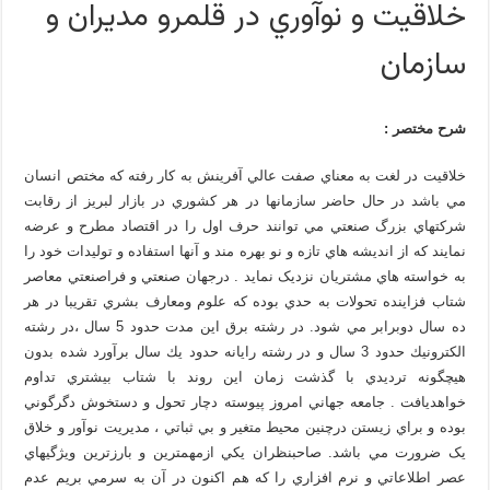
خلاقيت و نوآوري در قلمرو مديران و
سازمان
شرح مختصر :
خلاقيت در لغت به معناي صفت عالي آفرينش به کار رفته که مختص انسان
مي باشد در حال حاضر سازمانها در هر کشوري در بازار لبريز از رقابت
شرکتهاي بزرگ صنعتي مي توانند حرف اول را در اقتصاد مطرح و عرضه
نمايند که از انديشه هاي تازه و نو بهره مند و آنها استفاده و توليدات خود را
به خواسته هاي مشتريان نزديک نمايد . درجهان صنعتي و فراصنعتي معاصر
شتاب فزاينده تحولات به حدي بوده كه علوم ومعارف بشري تقريبا در هر
ده سال دوبرابر مي شود. در رشته برق اين مدت حدود 5 سال ،در رشته
الكترونيك حدود 3 سال و در رشته رايانه حدود يك سال برآورد شده بدون
هيچگونه ترديدي با گذشت زمان اين روند با شتاب بيشتري تداوم
خواهديافت . جامعه جهاني امروز پيوسته دچار تحول و دستخوش دگرگوني
بوده و براي زيستن درچنين محيط متغير و بي ثباتي ، مديريت نوآور و خلاق
يک ضرورت مي باشد. صاحبنظران يكي ازمهمترين و بارزترين ويژگيهاي
عصر اطلاعاتي و نرم افزاري را كه هم اكنون در آن به سرمي بريم عدم