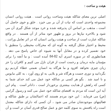
هیئت و ساخت :
اصلی ترین معنای شاکله هیئت وساخت روانی است . هیئت روانی انسان
مجموعه واحدی است که نیات از آن بر می خیزد . خلق و خوی حاصل آن
است ، مذهب بر اساس آن پذیرفته شده و خرد موجد شکل گیری آن می
شود و بالاخره نیازها در بروز و ظهور خود متاثر از آن هستند . در واقع
شاکله عبارت است از ساخت و هیئت روانی انسان که در اثر تعامل وراثت ،
محیط و اختیار شکل گرفته به گونه ای که محرکات محیطی را منطبق با
خود تفسیر کرده و در مقابل آنها به شیوه ای خاص پاسخ می دهد .
همانطوری که در سوره اسری آیه 82-84 آمده است : و ما آنچه را برای
مؤمنان مایه درمان و رحمت است از قران نازل می کنیم و کافران را جز
زیان چیزی نخواهد افزود و ما هرگاه به انسان نعمتی عطاء کردیم رو
بگردانید و دوری جست و هرگاه شر و بلایی به او روی آورد ، به کلی مایوس
و نا امید شد . بگو هر کسی بر شاکله خود عمل می کند خدای شما به
کسی که راهش از هدایت بیشتری برخوردار است ، داناتر است . پیام این
آیه این است که مردم به اقتضای شاکله خود عمل می کنند و رسول گرامی
(ص) می فرماید : این خود مردم هستند که اعمالشان بر طبق شاکله و
فعالیتهای موجودشان صادر می شود ، آن کسی که دارای شاکله معتدل
است راه یافتنش به سوی کلمه حق و عمل صالح قدری آسان تر است و آن