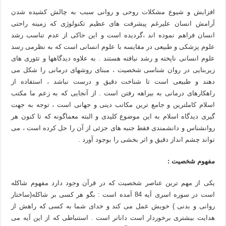
افزایش و شیوع مشکلات روحی و روانی سبب به چالش کشیده شدن
آرامش انسان علیرغم پیشرفت های عظیم تکنولوژی که زمینه راحتی
انسان فراهم نموده اند ،گردیده است و این حاکی از عدم تناسب رشد
علوم پزشکی و طبیعی در مقایسه با علوم انسانی است که به نظرمی رسد
علوم انسانی ناپخته و رشد نیافته هستند . به علاوه دیدگاهها و تئوری های
زیربنایی در روان شناسی شخصیت ، مبنای روشهای درمانی را شکل می
دهند و طبیعی است تا شناخت دقیق و درست نباشد ، استفاده از
راهکارهای درمانی به بیراهه رفتن است . از آنجایی که به زعم ما مکتب
اسلام کاملترین و جامع ترین مکاتب دینی و جهانی است ، توجه به جهت
گیری دیدگاه اسلام به این موضوع کلیدی و البته معماگونه که تا کنون هر
روانشناس و دانشمندی فقط جنبه های جزئی از آن را حل کرده است ، می
تواند چشم انداز دقیق و اثر بخشی را بوجود آورد .
مفهوم شخصیت :
یکی از مهم ترین عناصر شخصیت که در قرآن وجود دارد مفهوم شاکله
است در سوره اسری آیه 84 آمده است : بگو هر کسی بر شاکله(ساختار
روانی و بدنی ) خویش عمل می کند و خدای شما به کسی که راهش از
هدایت بیشتری برخوردار است داناتر است . استنباطی که از این آیه می