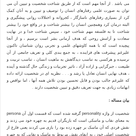
می باشد . از آنجا مهم است که از طریق شناخت شخصیت و تبیین آن می
توان به صورت علمی رفتارهای انسان را توصیف و تبیین و به آنان کمک
کرد از بسیاری رفتارهای ناسازگار ، کجروانه و اختلالات روانی پیشگیری و
البته درمان کرد وهمچنین انسان را بیشتر شناخت و در واقع خود را بیشتر
شناخت تا به فلسفه مهم شناخت خود ، سپس شناخت خدا و در نهایت
سعادت و آرامش روحی که هدف آرمانی بشر است برسیم ، و از آنجا
پیچیده است که با همه کاوشهای علمی و تجربی روان شناسان تاکنون
علیرغم پیشرفت های فزاینده ، به جمع بندی کلی و تعریف جامعی از آن
نرسیده و هرکسی به تناسب دیدگاهش به ماهیت انسان ، تناسب تربیت و
طبیعت ، جبرگرایی و اراده آزاد ، تاثیر تجربیات و زندگی حال گذشته و آینده
، هدف نهایی انسان تعادل یا رشد و . . . نظریه ای در شخصیت ارائه داده
که علیرغم جالب بودن و قابل تحسین بودن تلاش همه آنها ، اما نواقص و
ابهامات زیادی به جهت تعریف دقیق و تبیین شخصیت دارند .
بیان مساله :
شخصیت از واژه personality گرفته شده است که قسمت اول آن persona
به معنای نقاب و ماسکی است که بازیگران قدیم به چهره خود می زدند و
نقش فردی که آن ماسک بر چهره زده بود را بازی می کردند یعنی فارغ از
شخصیت اصلی خود ، به ایفای نقش مربوط به ماسک و نقابی که به چهره