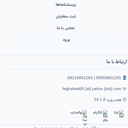
پرسشنامه‌ها
ثبت سفارش
تماس با ما
ورود ‌
ارتباط با ما
09353601291 | 09119001263
feghahati65 [at] yahoo [dot] com
همه‌روزه 8 تا 24
ایتا
تلگرام
واتساپ