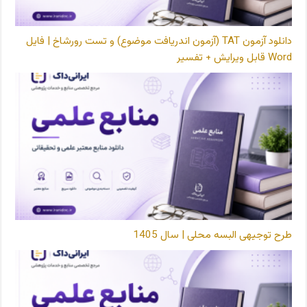
دانلود آزمون TAT (آزمون اندریافت موضوع) و تست رورشاخ | فایل
Word قابل ویرایش + تفسیر
طرح توجیهی البسه محلی | سال 1405