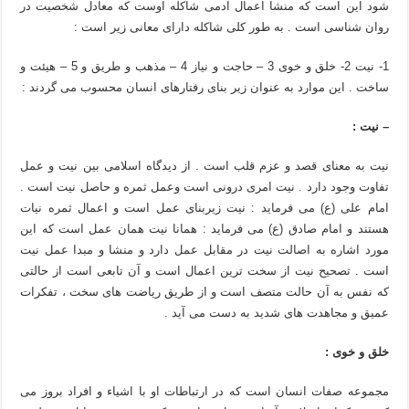
شود این است که منشا اعمال آدمی شاکله اوست که معادل شخصیت در
روان شناسی است . به طور کلی شاکله دارای معانی زیر است :
1- نیت 2- خلق و خوی 3 – حاجت و نیاز 4 – مذهب و طریق و 5 – هیئت و
ساخت . این موارد به عنوان زیر بنای رفتارهای انسان محسوب می گردند :
– نیت :
نیت به معنای قصد و عزم قلب است . از دیدگاه اسلامی بین نیت و عمل
تفاوت وجود دارد . نیت امری درونی است وعمل ثمره و حاصل نیت است .
امام علی (ع) می فرماید : نیت زیربنای عمل است و اعمال ثمره نیات
هستند و امام صادق (ع) می فرماید : همانا نیت همان عمل است که این
مورد اشاره به اصالت نیت در مقابل عمل دارد و منشا و مبدا عمل نیت
است . تصحیح نیت از سخت ترین اعمال است و آن تابعی است از حالتی
که نفس به آن حالت متصف است و از طریق ریاضت های سخت ، تفکرات
عمیق و مجاهدت های شدید به دست می آید .
خلق و خوی :
مجموعه صفات انسان است که در ارتباطات او با اشیاء و افراد بروز می