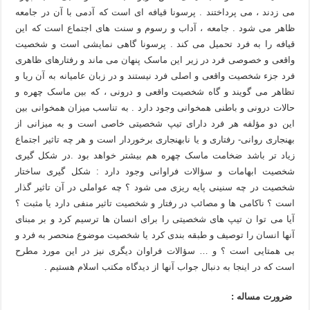
می زدند ، می پرداختند . پرسونا قیافه ای است که آدمی با آن در جامعه
ظاهر می شود . جامعه ، آداب و رسوم و سنت های اجتماع است که این
قیافه را به فرد تحمیل می کند . پرسونا گاهی نمایشی است و شخصیت
واقعی و خصوصی فرد در زیر این ماسک پنهان می ماند و رفتارهای ظاهری
فرد جزء شخصیت واقعی و اصلی فرد نیستند و در زبان عامیانه به آن ریا و
تظاهر می گویند و گاه شخصیت واقعی و درونی ، که بین ماسک چهره و
حالات درونی و باطنی همخوانی وجود دارد . به تناسب میزان همخوانی بین
این دو مؤلفه هر فرد دارای تیپ شخصیتی خاصی است و به میزانی از
بهنجاری روانی- رفتاری و یا نابهنجاری برخوردار است و هر چه تاثیر اجتماع
زیاد تر باشد ضخامت ماسک چهره هم بیشتر خواهد بود .در شکل گیری
شخصیت ابهامات و سؤالات فراوانی وجود دارد : شکل گیری ساختار
شخصیت در چه سنینی پایه ریزی می شود ؟ چه عواملی در آن تاثیر گذار
است ؟ ناکامی ها و مصائب در رفتار و شخصیت تاثیر منفی دارد یا مثبت ؟
آیا می توا ن تیپ های شخصیتی را برای انسان ها ترسیم کرد و بر مبنای
آنها انسان را توصیف و طبقه بندی کرد یا شخصیت موضوع منحصر به فرد و
بی همتایی است ؟ و … سؤالات فراوان دیگری نیز در این مورد مطرح
است که در اینجا به دنبال جواب آنها از دیدگاه مکتب اسلام هستیم .
ضرورت مساله :