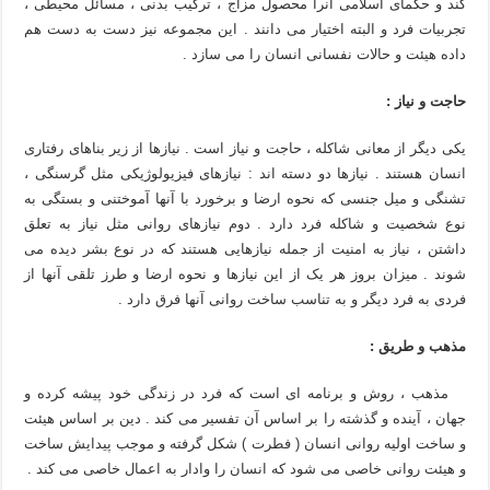
کند و حکمای اسلامی آنرا محصول مزاج ، ترکیب بدنی ، مسائل محیطی ،
تجربیات فرد و البته اختیار می دانند . این مجموعه نیز دست به دست هم
داده هیئت و حالات نفسانی انسان را می سازد .
حاجت و نیاز :
یکی دیگر از معانی شاکله ، حاجت و نیاز است . نیازها از زیر بناهای رفتاری
انسان هستند . نیازها دو دسته اند : نیازهای فیزیولوژيکی مثل گرسنگی ،
تشنگی و میل جنسی که نحوه ارضا و برخورد با آنها آموختنی و بستگی به
نوع شخصیت و شاکله فرد دارد . دوم نیازهای روانی مثل نیاز به تعلق
داشتن ، نیاز به امنیت از جمله نیازهایی هستند که در نوع بشر دیده می
شوند . میزان بروز هر یک از این نیازها و نحوه ارضا و طرز تلقی آنها از
فردی به فرد دیگر و به تناسب ساخت روانی آنها فرق دارد .
مذهب و طریق :
مذهب ، روش و برنامه ای است که فرد در زندگی خود پیشه کرده و
جهان ، آینده و گذشته را بر اساس آن تفسیر می کند . دین بر اساس هیئت
و ساخت اولیه روانی انسان ( فطرت ) شکل گرفته و موجب پیدایش ساخت
و هیئت روانی خاصی می شود که انسان را وادار به اعمال خاصی می کند .