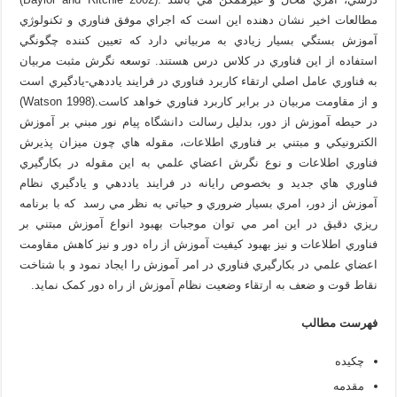
مطالعات اخير نشان دهنده اين است که اجراي موفق فناوري و تکنولوژي
آموزش بستگي بسيار زيادي به مربياني دارد که تعيين کننده چگونگي
استفاده از اين فناوري در کلاس درس هستند. توسعه نگرش مثبت مربيان
به فناوري عامل اصلي ارتقاء کاربرد فناوري در فرايند ياددهي-يادگيري است
و از مقاومت مربيان در برابر کاربرد فناوري خواهد کاست.(Watson 1998)
در حيطه آموزش از دور، بدليل رسالت دانشگاه پيام نور مبني بر آموزش
الکترونيکي و مبتني بر فناوري اطلاعات، مقوله هاي چون ميزان پذيرش
فناوري اطلاعات و نوع نگرش اعضاي علمي به اين مقوله در بکارگيري
فناوري هاي جديد و بخصوص رايانه در فرايند ياددهي و يادگيري نظام
آموزش از دور، امري بسيار ضروري و حياتي به نظر مي رسد که با برنامه
ريزي دقيق در اين امر مي توان موجبات بهبود انواع آموزش مبتني بر
فناوري اطلاعات و نيز بهبود کيفيت آموزش از راه دور و نيز کاهش مقاومت
اعضاي علمي در بکارگيري فناوري در امر آموزش را ايجاد نمود و با شناخت
نقاط قوت و ضعف به ارتقاء وضعيت نظام آموزش از راه دور کمک نمايد.
فهرست مطالب
چکيده
مقدمه