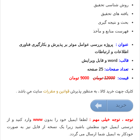
روش شناسی تحقیق
یافته های تحقیق
بحث و نتیجه گیری
فهرست منابع و مآخذ
عنوان :
پروژه بررسی عوامل موثر بر پذیرش و بکارگیری فناوری
اطلاعات و ارتباطات
قالب:
word و قابل ویرایش
تعداد صفحات:
25 صفحه
قیمت:
12000 تومان
9000 تومان
کليک جهت خريد کالا ، به منظور پذيرش
قوانين و مقررات
سايت مي باشد .
خريد
9000 تومان
توجه ، توجه خیلی مهم :
لطفا ایمیل خود را بدون
www
وارد کنید و از
درستی ایمیل خود مطمئن باشید زیرا یک نسخه از فایل نیز به صورت
خودکار به ایمیل شما ارسال می گردد.