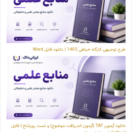
طرح توجیهی کارگاه خیاطی 1405 | دانلود فایل Word
دانلود آزمون TAT (آزمون اندریافت موضوع) و تست رورشاخ | فایل