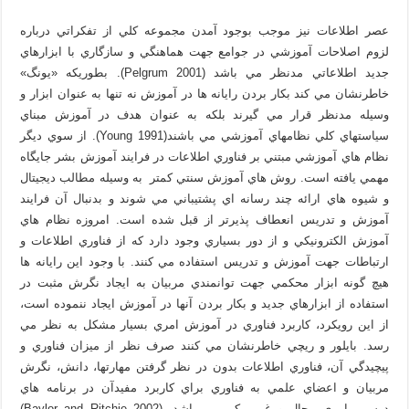
عصر اطلاعات نيز موجب بوجود آمدن مجموعه کلي از تفکراتي درباره
لزوم اصلاحات آموزشي در جوامع جهت هماهنگي و سازگاري با ابزارهاي
جديد اطلاعاتي مدنظر مي باشد (Pelgrum 2001). بطوريکه «يونگ»
خاطرنشان مي کند بکار بردن رايانه ها در آموزش نه تنها به عنوان ابزار و
وسيله مدنظر قرار مي گيرند بلکه به عنوان هدف در آموزش مبناي
سياستهاي کلي نظامهاي آموزشي مي باشند(Young 1991). از سوي ديگر
نظام هاي آموزشي مبتني بر فناوري اطلاعات در فرايند آموزش بشر جايگاه
مهمي يافته است. روش هاي آموزش سنتي کمتر به وسيله مطالب ديجيتال
و شيوه هاي ارائه چند رسانه اي پشتيباني مي شوند و بدنبال آن فرايند
آموزش و تدريس انعطاف پذيرتر از قبل شده است. امروزه نظام هاي
آموزش الکترونيکي و از دور بسياري وجود دارد که از فناوري اطلاعات و
ارتباطات جهت آموزش و تدريس استفاده مي کنند. با وجود اين رايانه ها
هيچ گونه ابزار محکمي جهت توانمندي مربيان به ايجاد نگرش مثبت در
استفاده از ابزارهاي جديد و بکار بردن آنها در آموزش ايجاد ننموده است،
از اين رويکرد، کاربرد فناوري در آموزش امري بسيار مشکل به نظر مي
رسد. بايلور و ريچي خاطرنشان مي کنند صرف نظر از ميزان فناوري و
پيچيدگي آن، فناوري اطلاعات بدون در نظر گرفتن مهارتها، دانش، نگرش
مربيان و اعضاي علمي به فناوري براي کاربرد مفيدآن در برنامه هاي
درسي، امري محال و غيرممکن مي باشد .(Baylor and Ritchie 2002)