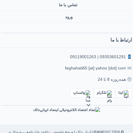
تماس با ما
ورود ‌
ارتباط با ما
09353601291 | 09119001263
feghahati65 [at] yahoo [dot] com
همه‌روزه 8 تا 24
ایتا
تلگرام
واتساپ
© 2026 IRANIDOC | ایرانی‌داک | مرجع تخصصی دانلود پایان‌نامه، پروپوزال و