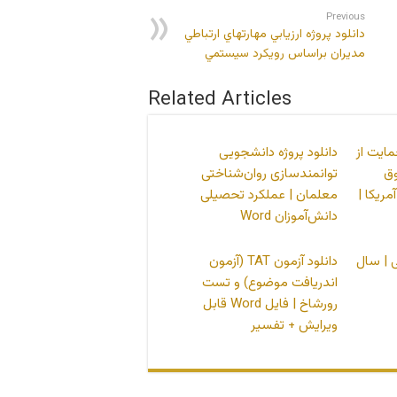
Previous
دانلود پروژه ارزيابي مهارتهاي ارتباطي
مديران براساس رويكرد سيستمي
Related Articles
مایت از
دانلود پروژه دانشجویی
ق
توانمندسازی روان‌شناختی
مریکا |
معلمان | عملکرد تحصیلی
دانش‌آموزان Word
 | سال
دانلود آزمون TAT (آزمون
اندریافت موضوع) و تست
رورشاخ | فایل Word قابل
ویرایش + تفسیر