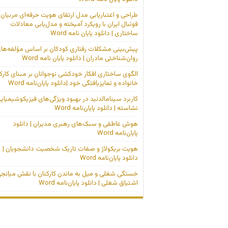
طراحی و اعتباریابی مدل ارتقای هویت حرفه‌ای مربیان
فوتبال ایران با رویکرد آمیخته و مدل‌یابی معادلات
ساختاری | دانلود پایان نامه Word
پیش‌بینی مشکلات رفتاری کودکان بر اساس مؤلفه‌ها
روان‌شناختی مادران | دانلود پایان نامه Word
الگوی ساختاری افکار خودکشی نوجوانان بر مبنای کارک
خانواده و تمایزیافتگی خود |دانلود پایان‌نامه Word
کاربرد سینامالدئید در بهبود ویژگی‌های فیزیکوشیمیای
نشاسته | دانلود پایان‌نامه Word
هوش عاطفی و سبک‌های رهبری مدیران | دانلود
پایان‌نامه Word
هویت بریکولاژ و صفات تاریک شخصیت دانشجویان |
دانلود پایان‌نامه Word
خستگی شغلی و میل به ماندن کارکنان با نقش میانج
اشتیاق شغلی | دانلود پایان‌نامه Word