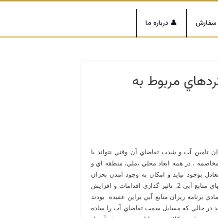
 سفارش
👤 درباره ما
ردهاي مربوط به
ان تامين آب و شدت تقاضاي آن وقتي نتواند با
 مخاصمه ، در همه ابعاد محلي ،ملي، منطقه اي و
ادل بوجود نيايد و امكان به وجود آمدن بحران
وجود داشته باشد معلول دو واقعيت انكار ناپذير است 1. محدوديتهاي منابع آبي 2. تاثير گذاري اقدامات و افزايش
مادي برنامه ريزان منابع آبي براين عقيده بودند
در حالي كه مسايل سمت تقاضاي آب را ساده