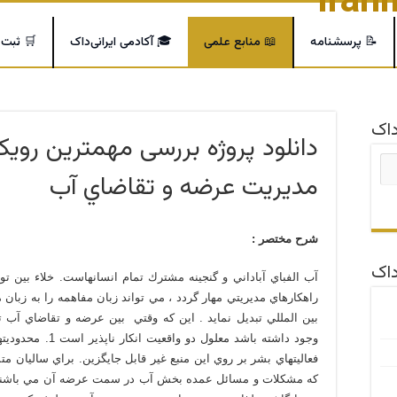
📝 پرسشنامه
📖 منابع علمی
🎓 آکادمی ایرانی‌داک
🛒 ثبت
اک
دانلود پروژه بررسی مهمترین رويك
مديريت عرضه و تقاضاي آب
شرح مختصر :
داک
آب الفباي آباداني و گنجينه مشترك تمام انسانهاست. خلاء بين تو
راهكارهاي مديريتي مهار گردد ، مي تواند زبان مفاهمه را به زبان
بين المللي تبديل نمايد . اين كه وقتي بين عرضه و تقاضاي آب تع
فعاليتهاي بشر بر روي اين منبع غير قابل جايگزين. براي ساليان مت
كه مشكلات و مسائل عمده بخش آب در سمت عرضه آن مي باشند 