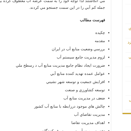
مي انگاشتند لذا توجه خود را به سمت عرضه آب معطوف كرده ب
جمله كم آبي را در اين سمت جستجو مي كردند.
فهرست مطالب
ی
چكيده
مقدمه
رد
بررسي وضعيت منابع آب در ايران
ی
لزوم مديريت جامع سيستم آب
ضرورت ايجاد نظام جامع مديريت منابع آب د رسطح ملي
عوامل عمده تهديد كننده منابع آبي
افزايش جمعيت و توسعه شهر نشيني
توسعه كشاورزي و صنعت
ضعف در مديريت منابع آب
ی
چالش هاي موجود دررابطه با منابع آب كشور
مديريت تقاضاي آب
اهداف مديريت تقاضا
تخصيص بهينه آب در بين مصرف كنندگان