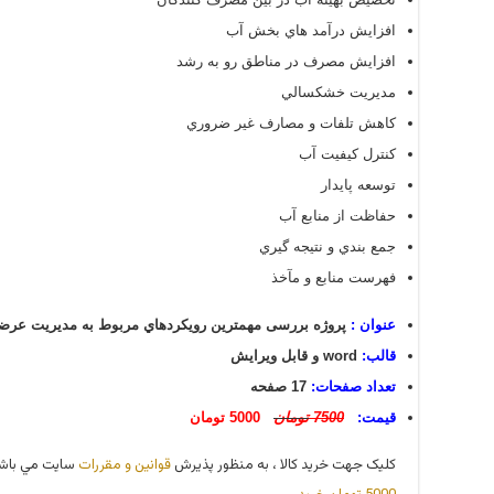
افزايش درآمد هاي بخش آب
افزايش مصرف در مناطق رو به رشد
مديريت خشكسالي
كاهش تلفات و مصارف غير ضروري
كنترل كيفيت آب
توسعه پايدار
حفاظت از منابع آب
جمع بندي و نتيجه گيري
فهرست منابع و مآخذ
عنوان :
پروژه بررسی مهمترین رويكردهاي مربوط به مديريت عرضه
قالب:
word و قابل ویرایش
تعداد صفحات:
17 صفحه
قیمت:
7500
تومان
5000 تومان
کليک جهت خريد کالا ، به منظور پذيرش
قوانين و مقررات
سايت مي باشد