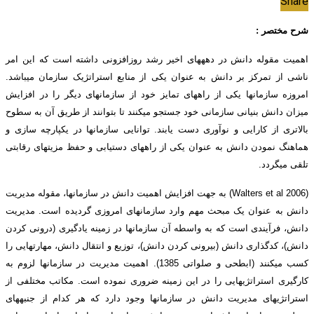
Share
شرح مختصر :
اهمیت مقوله دانش در دهه­های اخیر رشد روزافزونی داشته است که این امر
ناشی از تمرکز بر دانش به عنوان یکی از منابع استراتژیک سازمان می­باشد.
امروزه سازمان­ها یکی از راه­های تمایز خود از سازمان­های دیگر را در افزایش
میزان دانش بنیانی سازمانی خود جستجو می­کنند تا بتوانند از طریق آن به سطوح
بالاتری از کارایی و نوآوری دست یابند. توانایی سازمان­ها در یکپارچه سازی و
هماهنگ نمودن دانش به عنوان یکی از راه­های دستیابی و حفظ مزیت­های رقابتی
تلقی می­گردد.
(Walters et al 2006) به جهت افزایش اهمیت دانش در سازمان­ها، مقوله مدیریت
دانش به عنوان یک مبحث مهم وارد سازمان­های امروزی گردیده است. مدیریت
دانش، فرآیندی است که به واسطه آن سازمان­ها در زمینه یادگیری (درونی کردن
دانش)، کدگذاری دانش (بیرونی کردن دانش)، توزیع و انتقال دانش، مهارت­هایی را
کسب می­کنند (ابطحی و صلواتی 1385). اهمیت مدیریت در سازمان­ها لزوم به
کارگیری استراتژی­هایی را در این زمینه ضروری نموده است. مکاتب مختلفی از
استراتژی­های مدیریت دانش در سازمان­ها وجود دارد که هر کدام از جنبه­های