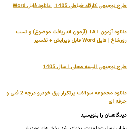
طرح توجیهی کارگاه خیاطی 1405 | دانلود فایل Word
دانلود آزمون TAT (آزمون اندریافت موضوع) و تست
رورشاخ | فایل Word قابل ویرایش + تفسیر
طرح توجیهی البسه محلی | سال 1405
دانلود مجموعه سوالات پرتکرار برق خودرو درجه 2 فنی و
حرفه ای
دیدگاهتان را بنویسید
نشانی ایمیل شما منتشر نخواهد شد.
بخش‌های موردنیاز