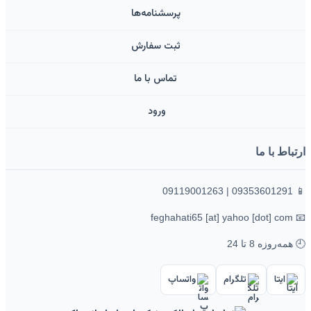
پرسشنامه‌ها
ثبت سفارش
تماس با ما
ورود ‌
ارتباط با ما
📱 09353601291 | 09119001263
📧 feghahati65 [at] yahoo [dot] com
🕘 همه‌روزه 8 تا 24
ایتا
تلگرام
واتساپ