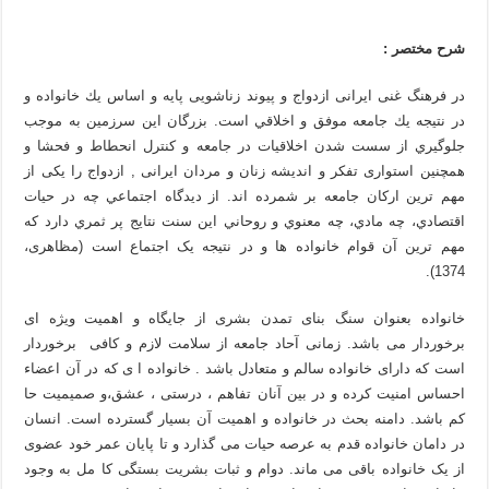
شرح مختصر :
در فرهنگ غنی ایرانی ازدواج و پیوند زناشویی پايه و اساس يك خانواده و
در نتيجه يك جامعه موفق و اخلاقي است. بزرگان اين سرزمين به موجب
جلوگيري از سست شدن اخلاقيات در جامعه و كنترل انحطاط و فحشا و
همچنین استواری تفکر و اندیشه زنان و مردان ایرانی , ازدواج را یکی از
مهم ترين ارکان جامعه بر شمرده اند. از ديدگاه اجتماعي چه در حيات
اقتصادي، چه مادي، چه معنوي و روحاني اين سنت نتايج پر ثمري دارد كه
مهم ترين آن قوام خانواده ها و در نتيجه یک اجتماع است (مظاهری،
1374).
خانواده بعنوان سنگ بنای تمدن بشری از جایگاه و اهمیت ویژه ای
برخوردار می باشد. زمانی آحاد جامعه از سلامت لازم و کافی برخوردار
است که دارای خانواده سالم و متعادل باشد . خانواده ا ی که در آن اعضاء
احساس امنیت کرده و در بین آنان تفاهم ، درستی ، عشق،و صمیمیت حا
کم باشد. دامنه بحث در خانواده و اهمیت آن بسیار گسترده است. انسان
در دامان خانواده قدم به عرصه حیات می گذارد و تا پایان عمر خود عضوی
از یک خانواده باقی می ماند. دوام و ثبات بشریت بستگی کا مل به وجود