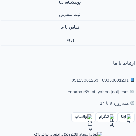
پرسشنامه‌ها
ثبت سفارش
تماس با ما
ورود ‌
ارتباط با ما
09353601291 | 09119001263
feghahati65 [at] yahoo [dot] com
همه‌روزه 8 تا 24
ایتا
تلگرام
واتساپ