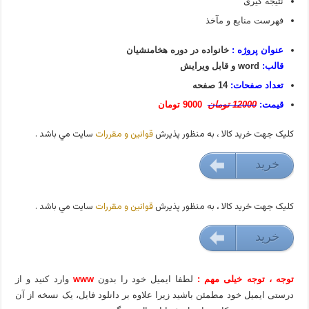
نتیجه گیری
فهرست منابع و مآخذ
عنوان پروژه :
خانواده در دوره هخامنشیان
قالب:
word و قابل ویرایش
تعداد صفحات:
14 صفحه
قیمت:
12000 تومان
9000 تومان
کليک جهت خريد کالا ، به منظور پذيرش
قوانين و مقررات
سايت مي باشد .
خريد
9000 تومان
کليک جهت خريد کالا ، به منظور پذيرش
قوانين و مقررات
سايت مي باشد .
خريد
9000 تومان
توجه ، توجه خیلی مهم :
لطفا ایمیل خود را بدون
www
وارد کنید و از
درستی ایمیل خود مطمئن باشید زیرا علاوه بر دانلود فایل، یک نسخه از آن