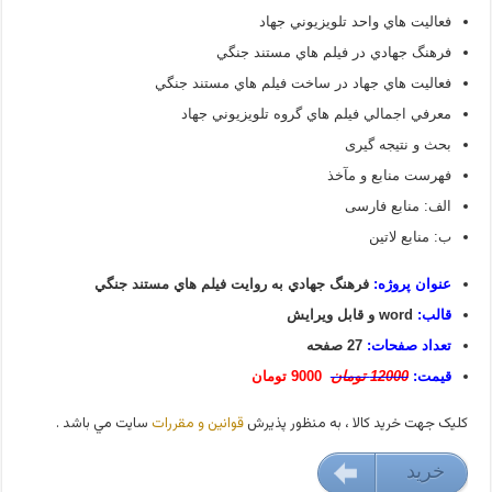
فعاليت هاي واحد تلويزيوني جهاد
فرهنگ جهادي در فيلم هاي مستند جنگي
فعاليت هاي جهاد در ساخت فيلم هاي مستند جنگي
معرفي اجمالي فيلم هاي گروه تلويزيوني جهاد
بحث و نتیجه گیری
فهرست منابع و مآخذ
الف: منابع فارسی
ب: منابع لاتین
عنوان پروژه:
فرهنگ جهادي به روايت فيلم هاي مستند جنگي
قالب:
word و قابل ویرایش
تعداد صفحات:
27 صفحه
قیمت:
12000 تومان
9000 تومان
کليک جهت خريد کالا ، به منظور پذيرش
قوانين و مقررات
سايت مي باشد .
خريد
9000 تومان