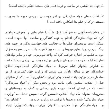
1ـ جهاد چه نقشي در ساخت و توليد فيلم هاي مستند جنگي داشته است؟
2ـ فعاليت هاي جهاد سازندگي در امر مهندسي ـ رزمي جبهه ها بصورت
مستند در کدام فيلم ها انعکاس يافته است؟
در مقام پاسخگويي به سؤالات فوق ما ابتدا فيلم هايي را معرفي خواهيم
کرد که جهاد سازندگي اقدام به تهيه کنندگي و ساخت آنها نموده است.
ممکن است درمحتواي فيلم ها به فعاليت هاي جهادسازندگي در جبهه هاي
جنگ بپردازد و يا ساير نيروها را به تصوير کشيده باشد. در پاسخ به سؤال
دوم به فيلمهايي اشاره خواهيم کرد که واحد تلويزيوني جهاد و ساير نهادهاي
سازنده فيلم به زحمات نيروهاي جهادي، بويژه مهندسي ـ رزمي پرداخته اند.
به عبارتي محتواي فيلم مربوط به جهاد سازندگي است.جهت اطلاع
خوانندگان جوان مقاله، يادآور مي شويم که وزارت جهاد کشاورزي از دو
ساختار قديم ترکيب يافته است. يکي “وزارت کشاورزي” است که از سالهاي
قبل از انقلاب اسلامي باقي مانده بود و بخش ديگر آن “جهاد سازندگي”
است که در ابتداي انقلاب جهت ياري رساني و کمک به روستائيان و
محرومان بعنوان يک نهاد انقلابي تاسيس گرديد. سپس تبديل به “وزارت
جهاد سازندگي” شده و بعدها با ترکيب دو وزارت خانه ي ” کشاورزي”
و ” جهادسازندگي” نهاد جديدي با عنوان “وزارت جهاد کشاورزي” ايجاد