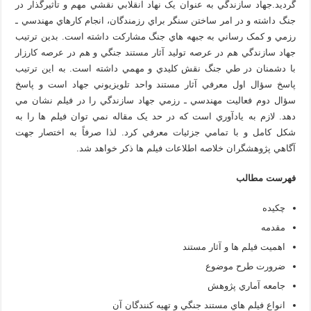
گرديد.جهاد سازندگي به عنوان يک نهاد انقلابي نقشي مهم و تأثيرگذار در
جنگ داشته و در امر ساختن سنگر براي رزمندگان، انجام کارهاي مهندسي ـ
رزمي و کمک رساني به جبهه هاي جنگ مشارکت داشته است. بدين ترتيب
جهاد سازندگي هم در عرصه توليد آثار مستند جنگي و هم در عرصه کارزار
با دشمنان در طي جنگ نقش کليدي و مهمي داشته است. به اين ترتيب
پاسخ سؤال اول معرفي آثار مستند واحد تلويزيوني جهاد است و پاسخ
سؤال دوم فعاليت مهندسي ـ رزمي جهاد سازندگي را در فيلم نشان مي
دهد. لازم به يادآوري است که در حد يک مقاله نمي توان فيلم ها را به
شکل کامل و با تمامي جزئيات معرفي کرد. لذا صرفاً به اختصار جهت
آگاهي پژوهشگران خلاصه اطلاعات فيلم ها ذکر خواهد شد.
فهرست مطالب
چكيده
مقدمه
اهميت فيلم ها و آثار مستند
ضرورت طرح موضوع
جامعه آماري پژوهش
انواع فيلم هاي مستند جنگي و تهيه کنندگان آن