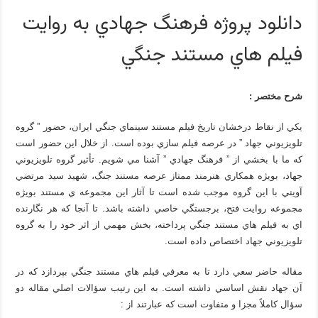
دانلود پروژه فرهنگ جهادي به روايت
فيلم هاي مستند جنگي
شرح مختصر :
يکي از نقاط درخشان تاريخ فيلم مستند سينماي جنگي ايران، حضور ” گروه
تلويزيوني جهاد ” در عرصه فيلم سازي بوده است. از خلال اين حضور است
که ما با بخشي از ” فرهنگ جهادي ” آشنا مي شويم. تأثير گروه تلويزيوني
جهاد، بويژه همکاري هنرمند ممتاز عرصه مستند جنگ، شهيد سيد مرتضي
آويني با اين گروه موجب شده است تا آثار اين مجموعه ي مستند بويژه
مجموعه روايت فتح، برجستگي خاصي داشته باشد. تا آنجا که هر نگارنده
اي به فيلم هاي مستند جنگي پرداخته، بخش مهمي از اثر خود را به گروه
تلويزيوني جهاد اختصاص داده است.
مقاله حاضر سعي دارد تا به معرفي فيلم هاي مستند جنگي بپردازد که در
آن جهاد نقش اساسي داشته است. به اين رتيب سؤالات اصلي مقاله دو
سؤال کاملاً مجزا و متفاوت است که عبارتند از :