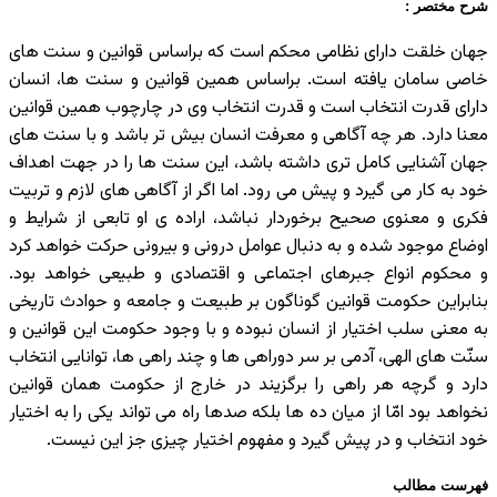
شرح مختصر :
جهان خلقت دارای نظامی محکم است که براساس قوانين و سنت های
خاصی سامان يافته است. براساس همين قوانين و سنت ها، انسان
دارای قدرت انتخاب است و قدرت انتخاب وی در چارچوب همين قوانين
معنا دارد. هر چه آگاهی و معرفت انسان بيش تر باشد و با سنت های
جهان آشنايی کامل تری داشته باشد، اين سنت ها را در جهت اهداف
خود به کار می گيرد و پيش می رود. اما اگر از آگاهی های لازم و تربيت
فکری و معنوی صحيح برخوردار نباشد، اراده ی او تابعی از شرايط و
اوضاع موجود شده و به دنبال عوامل درونی و بيرونی حرکت خواهد کرد
و محکوم انواع جبرهای اجتماعی و اقتصادی و طبيعی خواهد بود.
بنابراين حکومت قوانين گوناگون بر طبيعت و جامعه و حوادث تاريخی
به معنی سلب اختيار از انسان نبوده و با وجود حکومت اين قوانين و
سنّت های الهی، آدمی بر سر دوراهی ها و چند راهی ها، توانايی انتخاب
دارد و گرچه هر راهی را برگزيند در خارج از حکومت همان قوانين
نخواهد بود امّا از ميان ده ها بلکه صدها راه می تواند يکی را به اختيار
خود انتخاب و در پيش گيرد و مفهوم اختيار چيزی جز اين نيست.
فهرست مطالب