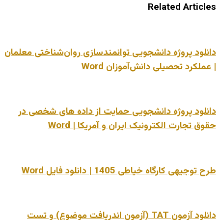
Related Articles
دانلود پروژه دانشجویی توانمندسازی روان‌شناختی معلمان
| عملکرد تحصیلی دانش‌آموزان Word
دانلود پروژه دانشجویی حمایت از داده های شخصی در
حقوق تجارت الکترونیک ایران و آمریکا | Word
طرح توجیهی کارگاه خیاطی 1405 | دانلود فایل Word
دانلود آزمون TAT (آزمون اندریافت موضوع) و تست