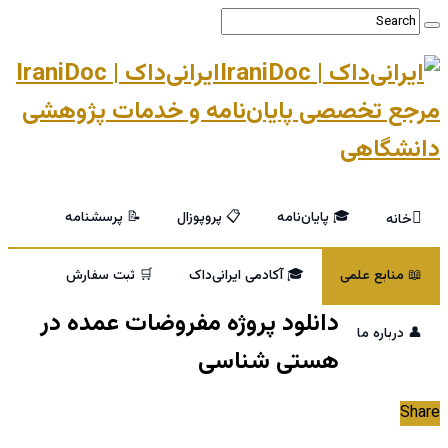
ایرانی‌داک | IraniDoc
مرجع تخصصی پایان‌نامه و خدمات پژوهشی
دانشگاهی
🎓 پایان‌نامه
📋 پروپوزال
📝 پرسشنامه
خانه
📖 منابع علمی
🎓 آکادمی ایرانی‌داک
🛒 ثبت سفارش
دانلود پروژه مفروضات عمده در
👤 درباره ما
هستی شناسی
Share