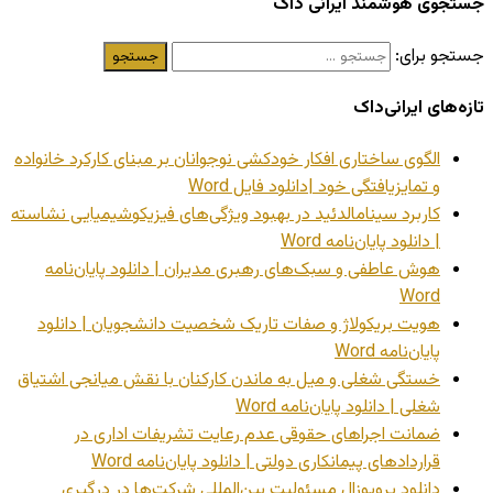
جستجوی هوشمند ایرانی داک
جستجو برای:
تازه‌های ایرانی‌داک
الگوی ساختاری افکار خودکشی نوجوانان بر مبنای کارکرد خانواده
و تمایزیافتگی خود |دانلود فایل Word
کاربرد سینامالدئید در بهبود ویژگی‌های فیزیکوشیمیایی نشاسته
| دانلود پایان‌نامه Word
هوش عاطفی و سبک‌های رهبری مدیران | دانلود پایان‌نامه
Word
هویت بریکولاژ و صفات تاریک شخصیت دانشجویان | دانلود
پایان‌نامه Word
خستگی شغلی و میل به ماندن کارکنان با نقش میانجی اشتیاق
شغلی | دانلود پایان‌نامه Word
ضمانت اجراهای حقوقی عدم رعایت تشریفات اداری در
قراردادهای پیمانکاری دولتی | دانلود پایان‌نامه Word
دانلود پروپوزال مسئولیت بین‌المللی شرکت‌ها در درگیری