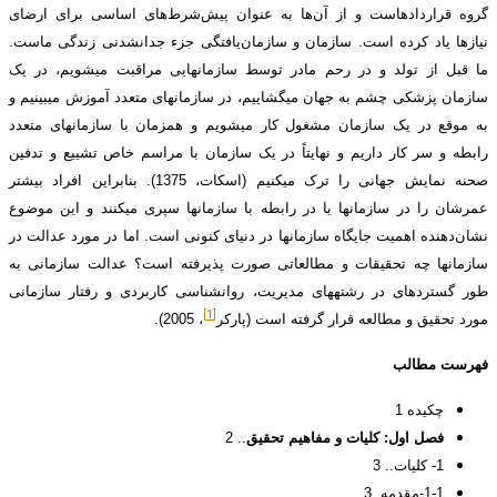
گروه قراردادهاست و از آن‌ها به عنوان پیش‌شرط‌های اساسی برای ارضای
نیازها یاد کرده است. سازمان و سازمان‌یافتگی جزء جدانشدنی زندگی ماست.
ما قبل از تولد و در رحم مادر توسط سازمان­هایی مراقبت می­شویم، در یک
سازمان پزشکی چشم به جهان می­گشاییم، در سازمان­های متعدد آموزش می­بینیم و
به موقع در یک سازمان مشغول کار می­شویم و همزمان با سازمان­های متعدد
رابطه و سر کار داریم و نهایتاً در یک سازمان با مراسم خاص تشییع و تدفین
صحنه نمایش جهانی را ترک می­کنیم (اسکات، 1375). بنابراین افراد بیشتر
عمرشان را در سازمان­ها یا در رابطه با سازمان­ها سپری می­کنند و این موضوع
نشان‌دهنده اهمیت جایگاه سازمان­ها در دنیای کنونی است. اما در مورد عدالت در
سازمان­ها چه تحقیقات و مطالعاتی صورت پذیرفته است؟ عدالت سازمانی به
طور گسترده­ای در رشته­های مدیریت، روانشناسی کاربردی و رفتار سازمانی
[1]
مورد تحقیق و مطالعه قرار گرفته است (پارکر
، 2005).
فهرست مطالب
چکیده 1
فصل اول:
کلیات و مفاهیم تحقیق
.. 2
1- کلیات.. 3
1-1-مقدمه. 3