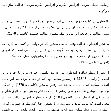
رضایت شغلی موجب افزایش انگیزه و افزایش انگیزه موجب عدالت سازمانی
می‌گردد.
افلاطون در کتاب جمهوریت در پی این پرسش بود که چرا مرد با فضیلتی مانند
سقراط حکیم در جامعه آن روز یونان محکوم به مرگ شد، انگیزه او تحلیل و
تبیین عدالت در جامعه آتن بود و اینکه مفهوم عدالت چیست (کاظمی، 1379).
به نظر افلاطون عدالت وقتی حاصل می­شود که در دولت هر کسی به کاری که
شایسته آن است بپردازد، به همان­گونه انسان عادل نیز انسانی است که اجزای
سه گانه روح او (غضب، شهوت و عقل )تحت فرمانروایی عقل، هماهنگ باشند
(اخوان کاظمی، 1382).
از نظر ارسطو ­شاگرد افلاطون­ نیز عدالت داشتن رفتاری برابر با افراد برابر
است. (مرامی، 1378:­16) ارسطو معتقد بود که توده‌های مردم به این دلیل
انقلاب می­کنند که با آنان با بی‌عدالتی رفتار می‌شود (کاظمی، 1379) از دیدگاه
توماس آکویناس عدالت واقعی زمانی است که حاکم به هر کس مطابق شأن و
شایستگی او امتیاز بدهد (کاظمی،­1380). از دید نظریه لیبرال عدالت به این
معنی است که دولت نباید با شهروندان با تبعیض رفتار کند مگر در صورتی که در
زمینه­ای مورد نظر میان خود آن‌ها تفاوت­هایی وجود داشته باشد. در برداشت