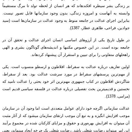
بر زندگی بشر سیطره افکنده­اند که هر انسان از لحظه تولد تا مرگ مستقیماً
وابسته به آنهاست و امروزه زندگی، بدون وجود سازمان­ها قابل تصور نیست.
بنابراین اجرای عدالت در جامعه منوط به وجود عدالت در سازمان‌ها است (سید
جوادین، فراحی، طاهری عطار، 1387).
در طول تاریخ یکی از آرزوهای اساسی انسان اجرای عدالت و تحقق آن در
جامعه بوده است. در این خصوص مکتب­ها و اندیشه‌های گوناگون بشری و الهی
راه­حل­های متفاوتی را برای تبیین و استقرار آن پیشنهاد کرده­اند.
اولین تعاریف درباره عدالت به سقراط، افلاطون و ارسطو منسوب است. یکی
از مهم‌ترین پرسش­های سقراط در مورد سرشت عدالت بود. بعد از سقراط،
شاگردش افلاطون در کتاب جمهوری مهم‌ترین اثر خود بحثی را عدالت نامید که
نخستین و قدیمی­ترین بحث تفصیلی درباره عدالت در فلسفه سیاسی قدیم است
(مرامی، 1378).
عدالت سازمانی اگرچه خود دارای عوامل متعددی است اما وجود آن در سازمان
موجب افزایش انگیزه و به تبع آن موجب ارتقای سازمان می­شود که از آثار مثبت
آن می­توان به افزایش بهره‌وری و حقوق و مزایای کارکنان شده در مجموع برآیند
این امر می­تواند رضایت شغلی باشد. رضایت شغلی یک چرخه ایجاد می­نماید، یعنی