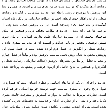
مناسب کارکنان سازمان با مشتریان شده و در نهایت موجب افزایش وفاداری و
رضایت آن‌ها می­گردد که در بلند مدت ضامن بقای سازمان است. در همین راستا
این پژوهش با موضوع بررسی رابطه بین عدالت سازمانی با انگیزه و رضایت
شغلی و ارائه راهکار جهت ارتقای احساس عدالت سازمانی در بانک رفاه استان
کهگیلویه و بویراحمد انجام پذیرفته است. در این پژوهش سعی شده پس از
بررسی تعاریف ارائه شده از عدالت در مکاتب مختلف غربی و همچنین در اسلام
ساخت­های مختلف آن در مدیریت سازمان طبق تعاریف اسلامی آن بیان شود.
سپس توضیحی مختصر در باب عدالت و اهمیت آن در مدیریت مهدوی داده و
رضایت شغلی و انگیزش در فصل دوم آورده شده است در فصل سوم این
پژوهش محقق به دنبال روش تحلیل مناسب پژوهش بوده و نهایتاً در فصل چهارم
و پنجم به تحلیل روابط بین متغیرهای پژوهش (عدالت سازمانی، رضایت شغلی و
انگیزش) و همچنین به نتایج حاصل از آزمون فرضیه و پیشنهادها پرداخته شده
است.
عدالت و اجرای آن یکی از نیازهای اساسی و فطری انسان است که همواره در
طول تاریخ وجود آن بستری مناسب جهت توسعه جوامع انسانی فراهم کرده
است. نظریات مربوط به عدالت به موازات گسترش و پیشرفت جامعه بشری
تکامل‌یافته و دامنه آن از نظریات ادیان و فلاسفه به تحقیقات تجربی کشیده
شده است. پس از انقلاب صنعتی و مکانیزه شدن جوامع بشری، سازمان­ها چنان