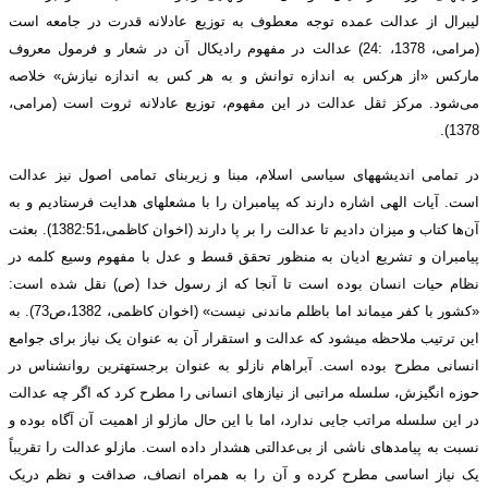
لیبرال از عدالت عمده توجه معطوف به توزیع عادلانه قدرت در جامعه است
(مرامی، 1378، :24) عدالت در مفهوم رادیکال آن در شعار و فرمول معروف
مارکس «از هرکس به اندازه توانش و به هر کس به اندازه نیازش­» خلاصه
می‌شود. مرکز ثقل عدالت در این مفهوم، توزیع عادلانه ثروت است (مرامی،
1378).
در تمامی اندیشه­های سیاسی اسلام، مبنا و زیربنای تمامی اصول نیز عدالت
است. آیات الهی اشاره دارند که پیامبران را با مشعل­های هدایت فرستادیم و به
آن‌ها کتاب و میزان دادیم تا عدالت را بر پا دارند (اخوان کاظمی،­1382:­51). بعثت
پیامبران و تشریع ادیان به منظور تحقق قسط و عدل با مفهوم وسیع کلمه در
نظام حیات انسان بوده است تا آنجا که از رسول خدا (ص) نقل شده است:
«کشور با کفر می­ماند اما باظلم ماندنی نیست» (اخوان کاظمی، 1382،ص73). به
این ترتیب ملاحظه می­شود که عدالت و استقرار آن به عنوان یک نیاز برای جوامع
انسانی مطرح بوده است. آبراهام نازلو به عنوان برجسته­ترین روانشناس در
حوزه انگیزش، سلسله مراتبی از نیازهای انسانی را مطرح کرد که اگر چه عدالت
در این سلسله مراتب جایی ندارد، اما با این حال مازلو از اهمیت آن آگاه بوده و
نسبت به پیامدهای ناشی از بی‌عدالتی هشدار داده است. مازلو عدالت را تقریباً
یک نیاز اساسی مطرح کرده و آن را به همراه انصاف، صداقت و نظم دریک