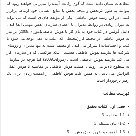
مطالعات نشان داده است که گوی رقابت آینده را مدیرانی خواهند ربود که
بتوانند به طور اثربخش و نتیجه بخش با منابع انسانی خود ارتباط برقرار
کنند . در این زمینه هوش عاطفی یکی از مؤلفه های ی است که می تواند
به میزان زیادی در روابط مدیران با اعضای سازمان نقش مهمی ایفا کند .
دانیل گولمن در کتاب خود به نام کار با هوش عاطفی(مورای،2009) بر نیاز
به هوش عاطفی در محیط کار (محیطی که اغلب به عقل توجه می شود تا
قلب و احساسات ( تمرکز می کند . او معتقد است نه تنها مدیران و رؤسای
شرکت ها نیازمند هوش عاطفی هستند ، بلکه هرکسی که در سازمان کار
می کند نیازمند هوش عاطفی است . (مورای،2009) اما هرچه در سازمان
به سطوح بالاتر می رویم ، اهمیت هوش عاطفی در مقایسه با هوش عقلی
افزایش می یابد . به همین علت هوش عاطفی از اهمیت زیادی برای یک
رهبر برخوردار است
فهرست مطالب
فصل اول: كلیات تحقیق
1-1- مقدمه. 3
1-2- بیان مسئله. 3
1-3- اهمیت و ضرورت پژوهش…. 5