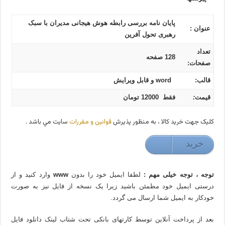
پایان نامه بررسی رابطه هوش هیجانی مدیران با سبک
عنوان :
رهبری تحول آفرین
تعداد
128 صفحه
صفحات:
قالب:
word و قابل ویرایش
قیمت
:
فقط 12000 تومان
کليک جهت خريد کالا ، به منظور پذيرش
قوانين و مقررات
سايت مي باشد .
خريد
120000 تومان
توجه ، توجه خیلی مهم :
لطفا ایمیل خود را بدون
www
وارد کنید و از
درستی ایمیل خود مطمئن باشید زیرا یک نسخه از فایل نیز به صورت
خودکار به ایمیل شما ارسال می گردد.
بعد از پرداخت آنلاین توسط کارتهای بانکی تحت شتاب لینک دانلود فایل