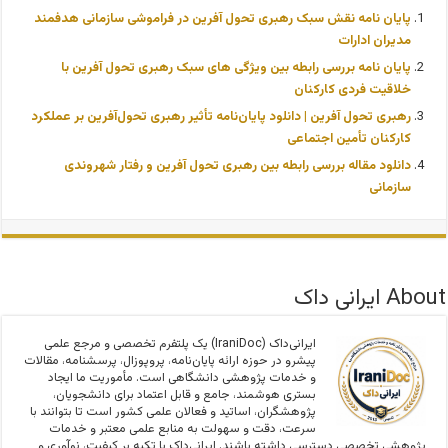
پایان نامه نقش سبک رهبری تحول آفرین در فراموشی سازمانی هدفمند
مدیران ادارات
پایان نامه بررسی رابطه بین ویژگی های سبک رهبری تحول آفرین با
خلاقیت فردی کارکنان
رهبری تحول‌ آفرین | دانلود پایان‌نامه تأثیر رهبری تحول‌آفرین بر عملکرد
کارکنان تأمین اجتماعی
دانلود مقاله بررسی رابطه بین رهبری تحول آفرین و رفتار شهروندی
سازمانی
About ایرانی داک
ایرانی‌داک (IraniDoc) یک پلتفرم تخصصی و مرجع علمی
پیشرو در حوزه ارائه پایان‌نامه، پروپوزال، پرسشنامه، مقالات
و خدمات پژوهشی دانشگاهی است. مأموریت ما ایجاد
بستری هوشمند، جامع و قابل اعتماد برای دانشجویان،
پژوهشگران، اساتید و فعالان علمی کشور است تا بتوانند با
سرعت، دقت و سهولت به منابع علمی معتبر و خدمات
پژوهشی تخصصی دسترسی داشته باشند. ایرانی‌داک با تکیه بر کیفیت، نوآوری و