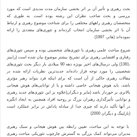
بحث رهبری و تأثیر آن بر اثر بخشی سازمان مدت مدیدی است که مورد
بررسی و بحث صاحب نظران این رشته بوده است. به طوری که
متخصصان رهبری راههای مختلفی را برای شناخت موضوع رهبری و ارتباط
آن با اثر بخشی سازمان انتخاب کرده‌اند و تئوری‌های متعددی را ارائه
نموده‌اند (هانر، 1997)
شروع مباحث علمی رهبری با تئوری‌های شخصیتی بوده و سپس تئوری‌های
رفتاری و اقتضایی رهبری برای تشریح بیشتر موضوع بیان شده است (رابینز
،1381) ولی درسال‌های اخیر بویژه دهه 90 میلادی بار دیگر بحث تئوری‌های
شخصیتی را مورد توجه قرار داده‌اند جدیدترین نظریات ارائه شده در
مقالات رهبری حاکی از آن است که برای اینکه فرد بتواند رهبر مؤثری
باشد، باید هوش هیجانی خاصی داشته و یا از توانایی‌های هوش هیجانی
بالاتری بر خوردار باشد (مایر و دیگران)علاوه بر این تئوری‌های جدید رهبری
و توانایی تأثیرگذاری رهبران بزرگ بر روحیه افراد همچنین به ایجاد انگیزه
در آنها تأکید دارند که چیزی جدا از مبادله پاداش در برابر عملکرد است
(بارلینگ و دیگران 2000)
با توجه به این مباحث، تعیین رابطه بین هوش هیجانی و سبک رهبری
مدیران می‌تواند کمک بزرگی به گسترش چارچوب تئوریکی مباحث رهبری