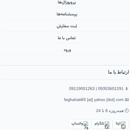
پروپوزال‌ها
پرسشنامه‌ها
ثبت سفارش
تماس با ما
ورود ‌
ارتباط با ما
📱 09353601291 | 09119001263
📧 feghahati65 [at] yahoo [dot] com
🕘 همه‌روزه 8 تا 24
ایتا
تلگرام
واتساپ