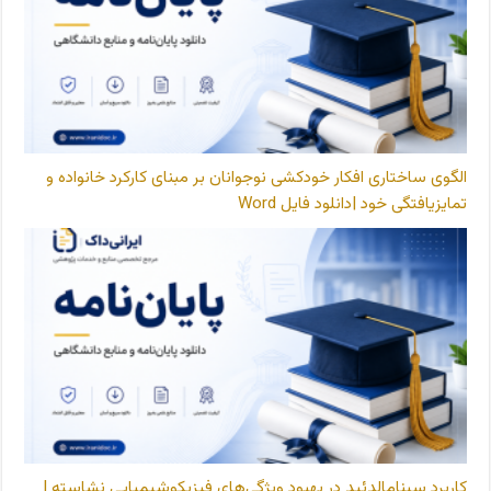
الگوی ساختاری افکار خودکشی نوجوانان بر مبنای کارکرد خانواده و
تمایزیافتگی خود |دانلود فایل Word
کاربرد سینامالدئید در بهبود ویژگی‌های فیزیکوشیمیایی نشاسته |