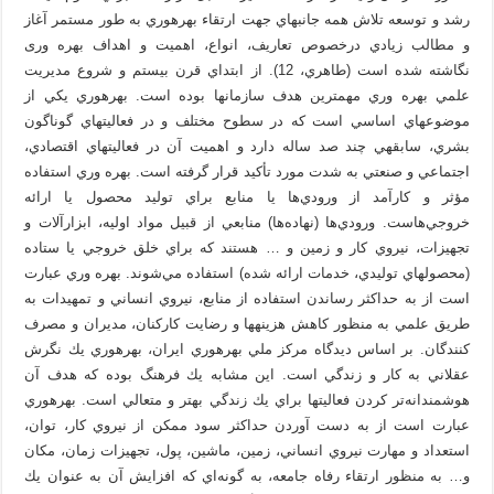
رشد و توسعه تلاش همه جانبه­اي جهت ارتقاء بهره­وري به طور مستمر آغاز
و مطالب زيادي درخصوص تعاريف، انواع، اهميت و اهداف بهره وری
نگاشته شده است (طاهري، 12). از ابتداي قرن بيستم و شروع مديريت
علمي بهره­ وري مهم‏ترين هدف سازمان­ها­ بوده است. بهره­وري يکي از
موضوع­هاي اساسي است که در سطوح مختلف و در فعاليت­هاي گوناگون
بشري، سابقه­ي چند صد ساله دارد و اهميت آن در فعاليت­هاي اقتصادي،
اجتماعي و صنعتي به شدت مورد تأکيد قرار گرفته است. بهره ‌وري استفاده
مؤثر و كارآمد از ورودي‌ها يا منابع براي توليد محصول يا ارائه
خروجي‌هاست. ورودي‌ها (نهاده‌ها) منابعي از قبيل مواد اوليه، ابزارآلات و
تجهيزات، نيروي كار و زمين و … هستند كه براي خلق خروجي يا ستاده
(محصول‏هاي توليدي، خدمات ارائه شده) استفاده مي‌شوند. بهره‏ وري عبارت
است از به حداكثر رساندن استفاده از منابع، نيروي انساني و تمهيدات به
طريق علمي به منظور كاهش هزينه‏ها و رضايت كاركنان، مديران و مصرف
كنندگان. بر اساس ديدگاه مرکز ملي بهره‏وري ايران، بهره‏وري يك نگرش
عقلاني به كار و زندگي است. اين مشابه يك فرهنگ بوده كه هدف آن
هوشمندانه‌تر كردن فعاليت‏ها براي يك زندگي بهتر و متعالي است. بهره‏وري
عبارت است از به دست آوردن حداكثر سود ممكن از نيروي كار، توان،
استعداد و مهارت نيروي انساني، زمين، ماشين، پول، تجهيزات زمان، مكان
و… به منظور ارتقاء رفاه جامعه، به گونه‌اي كه افزايش آن به عنوان يك