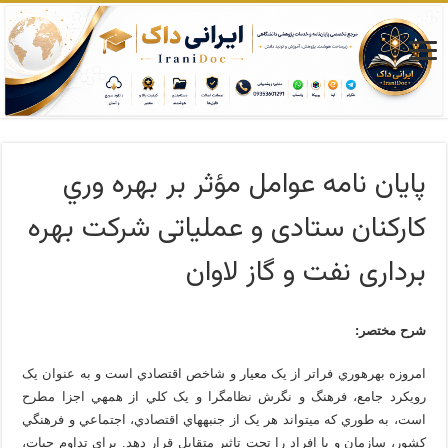
پایان نامه عوامل مؤثر بر بهره وري
کارکنان ستادی و عملیاتی شرکت بهره
برداری نفت و گاز لاوان
شرح مختصر:
امروزه بهره­وري فراتر از يک معيار و شاخص اقتصادي است و به عنوان يک
رويکرد جامع، فرهنگ و نگرش نظام­گرا و يک کلي از همه­ي اجزا مطرح
است، به طوري که مي­تواند هر يک از جنبه­هاي اقتصادي، اجتماعي و فرهنگي
کشور، سازمان و يا افراد را تحت تاثير متقابل قرار دهد. براي تداوم حيات،