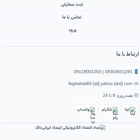
ثبت سفارش
تماس با ما
ورود ‌
ارتباط با ما
09353601291 | 09119001263
feghahati65 [at] yahoo [dot] com
همه‌روزه 8 تا 24
ایتا
تلگرام
واتساپ