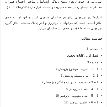
ضرورت، در جهت ارتقاء سطح زندگي انسان‏ها و ساختن اجتماع همواره
مدنظر صاحبنظران سياست، مديريت و اقتصاد قرار دارد (خاکي،1386، 36).
اندازه‏گيري بهره‌وري براي هر سازمان ضروري است و اين امر به حدي
حائز اهميت است كه مي‌توان با برقراري و اجراي يك سيستم اندازه‌گيري
بهره‌وري به نقاط قوّت و ضعف يك سازمان پي‌برد
فهرست مطالب
چکیده 1
فصل اول : کلیات تحقیق
مقدمه 3
1 – 1 – تعریف موضوع پژوهش 4
1- 2 – بیان مسئله پژوهش 5
1 – 3 – اهمیت ، ضرورت و انگیزه پژوهش 7
1 – 4 – اهداف پژوهش 8
1 – 5 – مدل مفهومی پژوهش 10
1 – 6 – قلمرو پژوهش 12