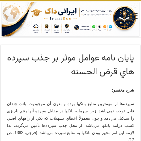
پایان نامه عوامل موثر بر جذب سپرده
هاي قرض الحسنه
شرح مختصر:
سپرده‌ها از مهمترين منابع بانكها بوده و بدون آن موجوديت بانك چندان
قابل توجيه نمي‌باشد، زيرا سرمايه بانكها در مقابل سپرده آنها رقم ناچيزي
را تشكيل مي‌دهد و چون معمولاً اعطاي تسهيلات كه يكي از راههاي اصلي
كسب درآمد بانكها مي‌باشد، از محل جذب سپرده‌ها تأمين مي‌گردد، لذا
لازمه اين امر مجهز بودن بانكها به منابع سپرده مي‌باشد. (فرجی، 1382، ص
17)