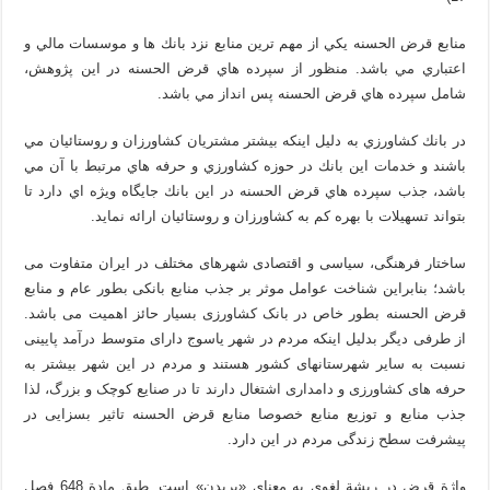
منابع قرض الحسنه يكي از مهم ترين منابع نزد بانك ها و موسسات مالي و
اعتباري مي باشد. منظور از سپرده هاي قرض الحسنه در اين پژوهش،
شامل سپرده هاي قرض الحسنه پس انداز مي باشد.
در بانك كشاورزي به دليل اينكه بيشتر مشتريان كشاورزان و روستائيان مي
باشند و خدمات اين بانك در حوزه كشاورزي و حرفه هاي مرتبط با آن مي
باشد، جذب سپرده هاي قرض الحسنه در اين بانك جايگاه ويژه اي دارد تا
بتواند تسهيلات با بهره كم به كشاورزان و روستائيان ارائه نمايد.
ساختار فرهنگی، سیاسی و اقتصادی شهرهای مختلف در ایران متفاوت می
باشد؛ بنابراین شناخت عوامل موثر بر جذب منابع بانکی بطور عام و منابع
قرض الحسنه بطور خاص در بانک کشاورزی بسیار حائز اهمیت می باشد.
از طرفی دیگر بدلیل اینکه مردم در شهر یاسوج دارای متوسط درآمد پایینی
نسبت به سایر شهرستان­های کشور هستند و مردم در این شهر بیشتر به
حرفه های کشاورزی و دامداری اشتغال دارند تا در صنایع کوچک و بزرگ، لذا
جذب منابع و توزیع منابع خصوصا منابع قرض الحسنه تاثیر بسزایی در
پیشرفت سطح زندگی مردم در این دارد.
واژة قرض در ريشة لغوي به معناي «بريدن» است. طبق مادة 648 فصل