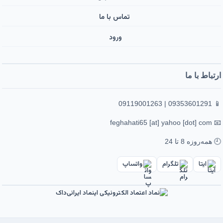
تماس با ما
ورود ‌
ارتباط با ما
📱 09353601291 | 09119001263
📧 feghahati65 [at] yahoo [dot] com
🕘 همه‌روزه 8 تا 24
ایتا
تلگرام
واتساپ