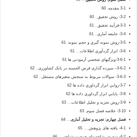
3-1 مقدمه. 60
3-2- روش تحقيق.. 60
3-3-فرآيند تحقيق.. 61
3-4- جامعه آماري.. 61
3-5-روش نمونه گيري و حجم نمونه. 61
3-6- ابزار گردآوري اطلاعات… 61
3-6-1-ويژگيهاي شخصي آزمودني ها 61
3-6-2– سپرده گذاری قرض الحسنه در بانک کشاورزی.. 62
3-6-3- سوالات مربوط به سنجش متغیرهای مستقل.. 62
3-7-روايي ابزار گرداوري داده ها 62
3-8- پايايي ابزار گرداوري داده ها 62
3-9-روش تجزيه و تحليل اطلاعات… 63
3-10- خلاصه فصل سوم. 63
فصل چهارم:
تجزیه و تحلیل آماری
… 64
4-1- یافته های پژوهش…. 65
4-2- توصیف شاخصهای جمعیت شناختی.. 66