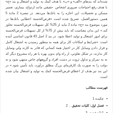
شده‌اند كه بندهاي «الف» و «ب» با هدف كمك به توليد و اشتغال و بند «ج»
با هدف رفع احتياجات ضروري اشخاص حقيقي مانند ازدواج، بيماري، تعمير
مسكن و تحصيلات، اين اجازه را به بانك‌ها مي‌دهد. در تبصرة 2 مادة 5
همين دستورالعمل، تصريح شده است «قرض‌الحسنة اعطايي بانك‌ها در
مورد موضوع بند «ج» مادة 2 نبايد از 25% كل تسهيلات قرض‌الحسنه تجاوز
كند.» اين بدان معناست كه بايد بيش از 75% از كل تسهيلات قرض‌الحسنه
براي امور اشتغال و توليد اعطا شود. در بند 2 اصل 43 قانون اساسي آمده
است: «‏شرايط و امكانات‏ كار براي‏ همه‏ به‏ منظور رسيدن‏ به‏ اشتغال‏ كامل‏
و قرار دادن‏ وسايل‏ كار در اختيار همة‏ كساني‏ كه‏ قادر به‏ كارند ولي‏ وسايل‏
كار ندارند، در شكل‏ تعاوني‏، از راه‏ وام‏ بدون‏ بهره‏ يا هر راه‏ مشروع‏ ديگر كه‏
نه‏ به‏ تمركز و تداول‏ ثروت‏ در دست‏ افراد و گروه‏هاي‏ خاص‏ منتهي‏ شود و نه‏
دولت‏ را به‏ صورت‏ يك‏ كارفرماي‏ بزرگ‏ مطلق‏ درآورد، بايد تأمين شود.» در
اين بند نيز هدف از اعطاي قرض‌الحسنه كمك به توليد و اشتغال بيان شده
است.
فهرست مطالب
چکیده 1
فصل اول:
كليات تحقيق
… 2
1-1-مقدمه. 3