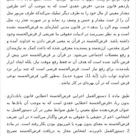
يازدهم قانون مدني، «قرض عقدي است كه به‌ موجب آن احد طرفين
مقدار معيني از مال خود را به‌ طرف ديگر تمليك مي‌كندكه طرف مزبور مثل
آن را از حيث مقدار و جنس و وصف رد نمايد و در صورت تعذر رد، مثل
قيمت يوم‌ الرد را بدهد.» در قانون مدنی اشاره‌ای‌ به قرض‌الحسنه نشده
است و به ‌نظر نمی‌رسد در ادبیات حقوقی ما تعریفی از قرض‌الحسنه وجود
داشته باشد. قرض‌الحسنه در قرآن به معنی قرض دادن به خداوند آمده و
امری مقدس، ارزشمند و پسندیده معرفي شده که باعث کمک به نیازمندان
و رفع معضلات اجتماعی می‌شود. در قرآن بر قرض‌الحسنه حتي بيش از
قرض تأكيد شده است كه هدف آن نه فقط رفع موقت نياز، بلكه ايجاد ابزار
بلندمدت براي رفع نياز است. قرض‌الحسنه قرضی است که چند برابر نزد
خداوند ثواب دارد (آية 11، سورة حديد). به‌طور كلي، قرض‌الحسنه نوعی
قرض است که در آن بهره‌ای در کار نباشد.
طبق مادة 1 دستورالعمل اجرايي قرض‌الحسنة اعطايي قانون بانك‌داري
بدون ربا، «قرض‌الحسنة اعطايي عقدي است كه به موجب آن بانك‌ها به
عنوان قرض‌دهنده مبلغ معيني را طبق ضوابط مقرر در آن دستورالعمل به
اشخاص، اعم از حقيقي يا حقوقي به قرض واگذار مي‌كنند.» در اين تعريف
قرض‌الحسنه به معناي بدون بهره يا غيرربوي بودن بكار رفته است. در مادة
2 دستورالعمل نام‌برده، اشخاص مجاز به دريافت قرض‌الحسنه تصريح