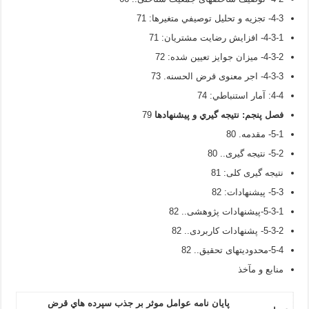
4-3- تجزيه و تحليل توصيفي متغيرها: 71
4-3-1- افزایش رضایت مشتریان: 71
4-3-2- میزان جوایز تعیین شده: 72
4-3-3- اجر معنوی قرض الحسنه. 73
4-4: آمار استنباطي: 74
فصل پنجم:
نتيجه گيري و پيشنهادها
79
5-1- مقدمه. 80
5-2- نتیجه گیری.. 80
نتیجه گیری کلی: 81
5-3- پیشنهادات: 82
5-3-1-پیشنهادات پژوهشی.. 82
5-3-2- پشنهادات کاربردی.. 82
5-4-محدودیتهای تحقیق.. 82
منابع و مآخذ
پایان نامه عوامل موثر بر جذب سپرده هاي قرض