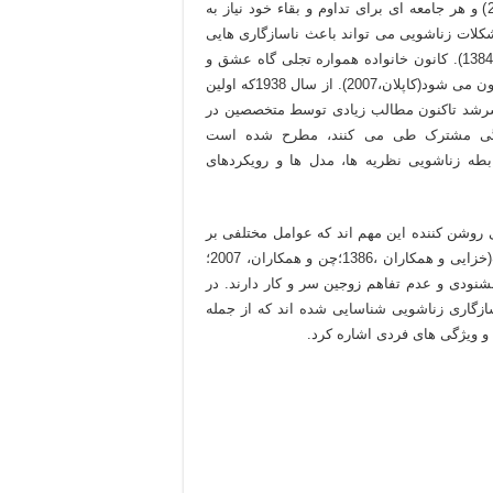
تعبیر قرآنی محل سکون و آرامش واقعی است (سوره روم، آیه 21) و هر جامعه ای برای تداوم و بقاء خود نیاز به
کلات زناشویی می تواند باعث ناسازگاری هایی
در زندگی افراد شود و به اعضای خانواده آسیب برساند (فرهنگی 1384). کانون خانواده همواره تجلی گاه عشق و
زندگی است و طلاق بحرانی است که باعث از هم گسستن این کانون می شود(کاپلان،2007). از سال 1938که اولین
شرشد تاکنون مطالب زیادی توسط متخصصین در
ندگی مشترک طی می کنند، مطرح شده است
 رابطه زناشویی نظریه ها، مدل ها و رویکردهای
وشن کننده این مهم اند که عوامل مختلفی بر
پایداری و ناپایداری ازدواج اثر می گذارند. سهم بزرگی از تحقیقات(خزایی و همکاران ،1386؛چن و همکاران، 2007؛
که با ناخشنودی و عدم تفاهم زوجین سر و کار دارند. در
زگاری زناشویی شناسایی شده اند که از جمله
و ویژگی های فردی اشاره کرد.