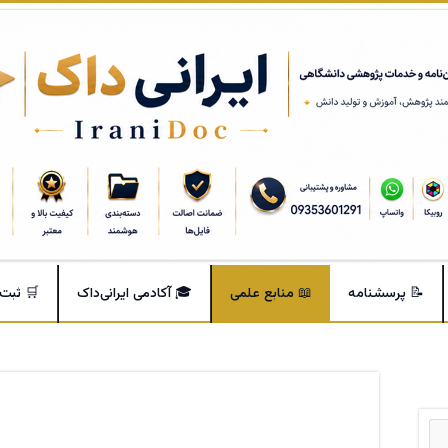
📝 پرسشنامه
📖 منابع علمی
🎓 آکادمی ایرانی‌داک
🛒 ثبت