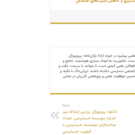
 پيشگيري از كاهش آسيب‌هاي اجتماعي
 و مرجع علمی پیشرو در حوزه ارائه پایان‌نامه، پروپوزال،
ت. مأموریت ما ایجاد بستری هوشمند، جامع و
 فعالان علمی کشور است تا بتوانند با سرعت، دقت و
صی دسترسی داشته باشند. ایرانی‌داک با تکیه بر
مسیر موفقیت علمی و پژوهشی کاربران در تمامی
Next
دانلود پروپوزال بررسي ارتباط بین
اندازه موسسه حسابرسی، تعداد
صاحبكاران موسسه حسابرسی با
كيفيت حسابرسي