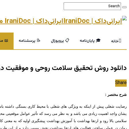
ایرانی‌داک | IraniDoc مرجع تخصصی پایان‌نامه و خدمات پژوهشی دانشگاهی
🎓 پایان‌نامه
📋 پروپوزال
📝 پرسشنامه
📖 من
خانه
دانلود روش تحقیق سلامت روحی و موفقیت د
Share
شرح مختصر :
رضايت شغلی پيش از اينکه به ويژگی های شغلی با محيط کاری بستگی داشته با
يشان واجد اهميت زيادی می باشد و به نظر می رسد که تأثير عوامل موقعيتی مح
سلامتی بالا رود و ارتقا بهداشت با آموزش بهداشت پيشگيری اوليه که به معنی 
روان در عملی ساختن فعاليت های ارتقا بهداشت نقش مهمی دارد و از اين طريق ا