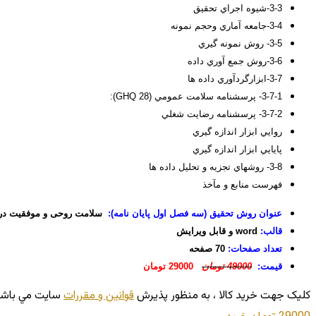
3-3-شيوه اجراي تحقيق
3-4-جامعه آماري وحجم نمونه
3-5- روش نمونه گيري
3-6-روش جمع آوري داده
3-7-ابزارگردآوري داده ها
3-7-1- پرسشنامه سلامت عمومي (GHQ 28):
3-7-2- پرسشنامه رضايت شغلي
روايي ابزار اندازه گيري
پايايي ابزار اندازه گيري
3-8- روشهاي تجزيه و تحليل داده ها
فهرست منابع و مآخذ
عنوان روش تحقیق (سه فصل اول پایان نامه):
سلامت روحی و موفقیت در
قالب:
word و قابل ویرایش
تعداد صفحات:
70 صفحه
قیمت:
49000 تومان
29000 تومان
کليک جهت خريد کالا ، به منظور پذيرش
قوانين و مقررات
سايت مي باشد