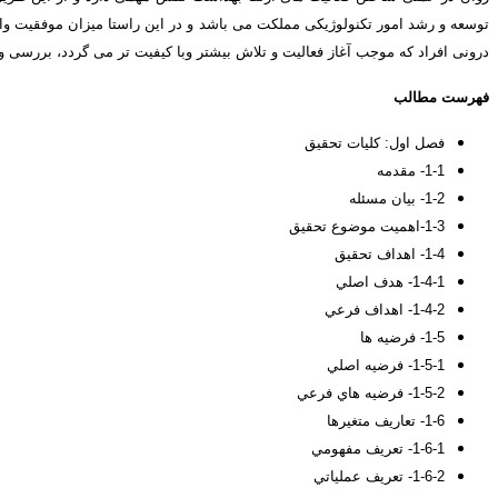
توسعه و رشد امور تکنولوژیکی مملکت می باشد و در این راستا میزان موفقیت واثر
درونی افراد که موجب آغاز فعالیت و تلاش بیشتر وبا کیفیت تر می گردد، بررسی و مشخص
فهرست مطالب
فصل اول
: كليات تحقيق
1-1- مقدمه
1-2- بیان مسئله
1-3-اهمیت موضوع تحقیق
1-4- اهداف تحقيق
1-4-1- هدف اصلي
1-4-2- اهداف فرعي
1-5- فرضیه ها
1-5-1- فرضيه اصلي
1-5-2- فرضيه هاي فرعي
1-6- تعاريف متغيرها
1-6-1- تعريف مفهومي
1-6-2- تعريف عملياتي