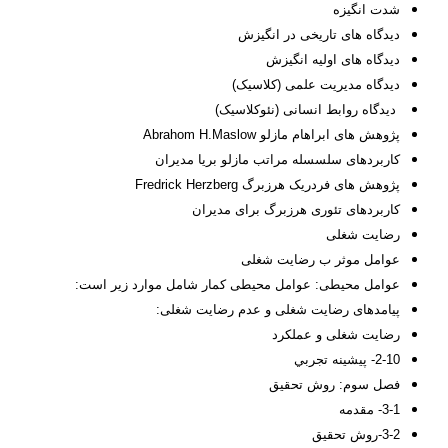
شدت انگیزه
دیدگاه های تاریخی در انگیزش
دیدگاه های اولیه انگیزش
دیدگاه مدیریت علمی (کلاسیک)
دیدگاه روابط انسانی (نئوکلاسیک)
پژوهش های ابراهام مازلو Abrahom H.Maslow
کاربردهای سلسسله مراتب مازلو بریا مدیران
پژوهش های فردریک هرزبرگ Fredrick Herzberg
کاربردهای تئوری هرزبرگ برای مدیران
رضایت شغلی
عوامل موثر ب رضایت شغلی
عوامل محیطی: عوامل محیطی کمار شامل موارد زیر است:
پیامدهای رضایت شغلی و عدم رضایت شغلی:
رضایت شغلی و عملکرد
2-10- پيشينه تجربي
فصل سوم
: روش تحقيق
3-1- مقدمه
3-2-روش تحقيق